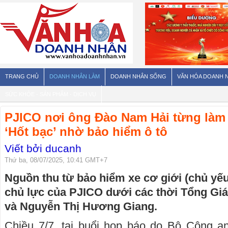
TRANG CHỦ
DOANH NHÂN LÀM
DOANH NHÂN SỐNG
VĂN HÓA DOANH 
SỨC KHỎE - SẢN PHẨM - DỊCH VỤ
PJICO nơi ông Đào Nam Hải từng làm
‘Hốt bạc’ nhờ bảo hiểm ô tô
Viết bởi ducanh
Thứ ba, 08/07/2025, 10:41 GMT+7
Nguồn thu từ bảo hiểm xe cơ giới (chủ yếu 
chủ lực của PJICO dưới các thời Tổng G
và Nguyễn Thị Hương Giang.
Chiều 7/7, tại buổi họp báo do Bộ Công an