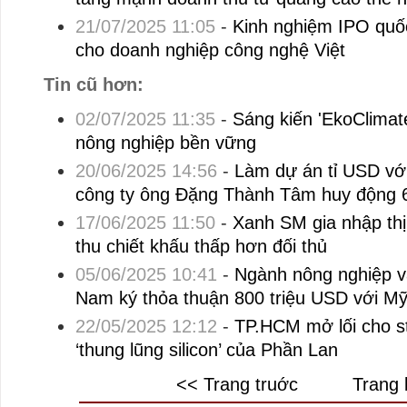
21/07/2025 11:05
-
Kinh nghiệm IPO quốc
cho doanh nghiệp công nghệ Việt
Tin cũ hơn:
02/07/2025 11:35
-
Sáng kiến 'EkoClimat
nông nghiệp bền vững
20/06/2025 14:56
-
Làm dự án tỉ USD vớ
công ty ông Đặng Thành Tâm huy động 6.
17/06/2025 11:50
-
Xanh SM gia nhập thị
thu chiết khấu thấp hơn đối thủ
05/06/2025 10:41
-
Ngành nông nghiệp v
Nam ký thỏa thuận 800 triệu USD với M
22/05/2025 12:12
-
TP.HCM mở lối cho st
‘thung lũng silicon’ của Phần Lan
<< Trang truớc
Trang 