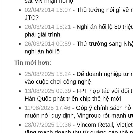
sắt VN nhận hối lộ
02/04/2014 16:07
-
Thủ tướng nói gì về n
JTC?
26/03/2014 18:21
-
Nghi án hối lộ 80 tri
phải giải trình
26/03/2014 00:59
-
Thứ trưởng sang Nhật
nghi án hối lộ
Tin mới hơn:
25/08/2025 18:24
-
Để doanh nghiệp tư
vào cuộc chơi công nghệ
13/08/2025 09:39
-
FPT hợp tác với đối 
Hàn Quốc phát triển chip thế hệ mới
11/08/2025 17:46
-
Góp ý chính sách hỗ t
muốn nới quy định, Vingroup rót mạnh ư
28/07/2025 10:36
-
Vincom Retail, Vietjet
tăng mạnh doanh thu từ quảng cáo thế 