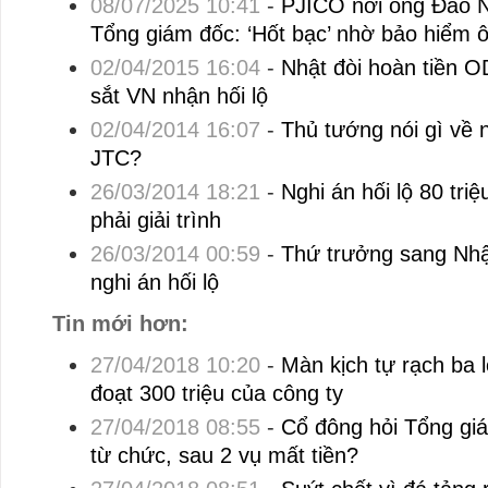
08/07/2025 10:41
-
PJICO nơi ông Đào 
Tổng giám đốc: ‘Hốt bạc’ nhờ bảo hiểm ô
02/04/2015 16:04
-
Nhật đòi hoàn tiền O
sắt VN nhận hối lộ
02/04/2014 16:07
-
Thủ tướng nói gì về n
JTC?
26/03/2014 18:21
-
Nghi án hối lộ 80 tri
phải giải trình
26/03/2014 00:59
-
Thứ trưởng sang Nhật
nghi án hối lộ
Tin mới hơn:
27/04/2018 10:20
-
Màn kịch tự rạch ba 
đoạt 300 triệu của công ty
27/04/2018 08:55
-
Cổ đông hỏi Tổng gi
từ chức, sau 2 vụ mất tiền?