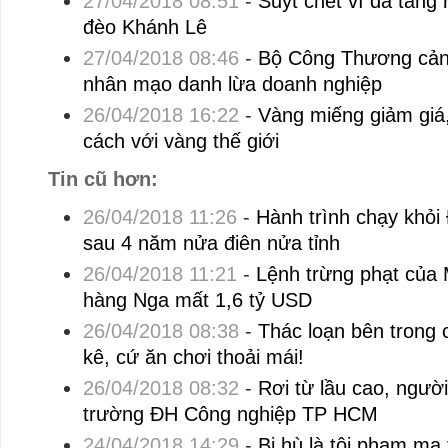
27/04/2018 08:51
-
Suýt chết vì đá tảng
đèo Khánh Lê
27/04/2018 08:46
-
Bộ Công Thương cảnh
nhân mạo danh lừa doanh nghiệp
26/04/2018 16:22
-
Vàng miếng giảm giá
cách với vàng thế giới
Tin cũ hơn:
26/04/2018 11:26
-
Hành trình chạy khỏi
sau 4 năm nửa điên nửa tỉnh
26/04/2018 11:21
-
Lệnh trừng phạt của 
hàng Nga mất 1,6 tỷ USD
26/04/2018 08:38
-
Thác loạn bên trong 
kê, cứ ăn chơi thoải mái!
26/04/2018 08:32
-
Rơi từ lầu cao, ngườ
trường ĐH Công nghiệp TP HCM
24/04/2018 14:29
-
Bị hù là tội phạm ma 