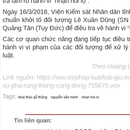
tra làm rõ hành vi “nhận hối lộ”.
Ngày 16/3/2018, Viện Kiểm sát Nhân dân tỉn
chuẩn khởi tố đối tượng Lê Xuân Dũng (SN 19
Quảng Tân (Tuy Đức) để điều tra về hành vi “
Các cơ quan chức năng đang tiếp tục điều tr
hành vi vi phạm của các đối tượng để xử lý
luật.
Theo Hoàng Qu
Link nguồn:
https://vov.vn/phap-luat/bat-giu-
vu-pha-rung-thong-cong-dong-755670.vov
Tags:
khai thác gỗ thông
nguyễn văn minh
nhan hoi lo
Tin liên quan: