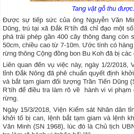
Tang vật gỗ thu được
Được sự tiếp sức của ông Nguyễn Văn Min
Dũng, trú tại xã Đắk R’tíh đã chỉ đạo một s
phá trái phép gần 400 cây thông đang còn 
50cm, chiều cao từ 7-10m. Ước tính có hàng
rừng thông Cộng đồng bon Bu Koh đã bị các 
Liên quan đến vụ việc này, ngày 1/2/2018,
tỉnh Đắk Nông đã phê chuẩn quyết định khởi 
và bắt tạm giam đối tượng Trần Tiến Dũng (S
R’tíh để điều tra làm rõ về hành vi vi phạm
rừng.
Ngày 15/3/2018, Viện Kiểm sát Nhân dân t
khởi tố bị can, lệnh bắt tạm giam và lệnh 
Văn Minh (SN 1968), lúc đó là Chủ tịch UB