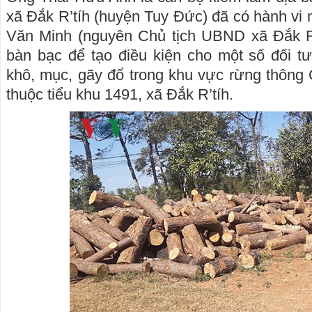
xã Đắk R’tíh (huyện Tuy Đức) đã có hành vi 
Văn Minh (nguyên Chủ tịch UBND xã Đắk R’
bàn bạc để tạo điều kiện cho một số đối t
khô, mục, gãy đổ trong khu vực rừng thông
thuộc tiểu khu 1491, xã Đắk R’tíh.