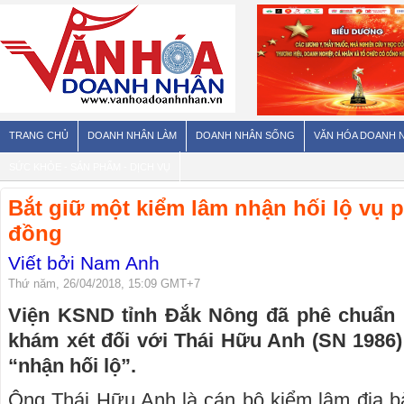
TRANG CHỦ
DOANH NHÂN LÀM
DOANH NHÂN SỐNG
VĂN HÓA DOANH 
SỨC KHỎE - SẢN PHẨM - DỊCH VỤ
Bắt giữ một kiểm lâm nhận hối lộ vụ 
đồng
Viết bởi Nam Anh
Thứ năm, 26/04/2018, 15:09 GMT+7
Viện KSND tỉnh Đắk Nông đã phê chuẩn k
khám xét đối với Thái Hữu Anh (SN 1986) 
“nhận hối lộ”.
Ông Thái Hữu Anh là cán bộ kiểm lâm địa b