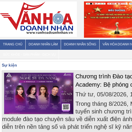
TRANG CHỦ
DOANH NHÂN LÀM
DOANH NHÂN SỐNG
VĂN HÓA DOANH 
SỨC KHỎE - SẢN PHẨM - DỊCH VỤ
Sự kiện
Chương trình Đào tạ
Academy: Bệ phóng ch
Thứ tư, 05/08/2026,
Trong tháng 8/2026,
tuyển sinh chương tr
module đào tạo chuyên sâu về diễn xuất điện ảnh,
diễn trên nền tảng số và phát triển nghệ sĩ kỹ nă