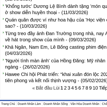
'Khổng tước' Dương Lệ Bình dành tặng 'món quà
ở show diễn huyền thoại - (11/03/2026)
Quán quân được ví như hoa hậu của 'Học viện c
sao? - (10/03/2026)
Từng treo đầy ảnh Đan Trường trong nhà, nay 
về hát trong show của mình - (09/03/2026)
Khả Ngân, Nam Em, Lê Bống casting phim điện
(04/03/2026)
'Người tình màn ảnh' của Hồng Đăng: Mỹ nhân 
ngàng - (26/02/2026)
Hawee Chi hội Phát triển: “khai xuân đón lộc 202
tiên phong và kết nối thịnh vượng - (05/02/2026
«
Bắt đầu
Lùi
1
2
3
4
5
6
7
8
9
10
Tiế
Trang Chủ
Doanh Nhân Làm
Doanh Nhân Sống
Văn Hóa Doanh Nhân
Châ