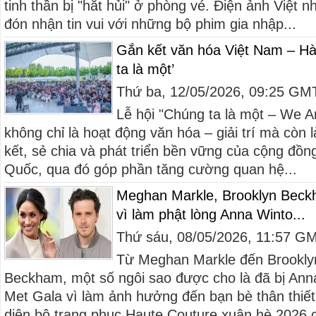
tinh thần bị "hắt hủi" ở phòng vé. Điện ảnh Việt 
đón nhận tin vui với những bộ phim gia nhập...
Gắn kết văn hóa Việt Nam – Hà
ta là một’
Thứ ba, 12/05/2026, 09:25 GM
Lễ hội "Chúng ta là một – We Ar
không chỉ là hoạt động văn hóa – giải trí mà còn 
kết, sẻ chia và phát triển bền vững của cộng đồn
Quốc, qua đó góp phần tăng cường quan hệ...
Meghan Markle, Brooklyn Beck
vì làm phật lòng Anna Winto...
Thứ sáu, 08/05/2026, 11:57 G
Từ Meghan Markle đến Brooklyn
Beckham, một số ngôi sao được cho là đã bị Anna
Met Gala vì làm ảnh hưởng đến bạn bè thân thiết
diện bộ trang phục Haute Couture xuân hè 2026 c