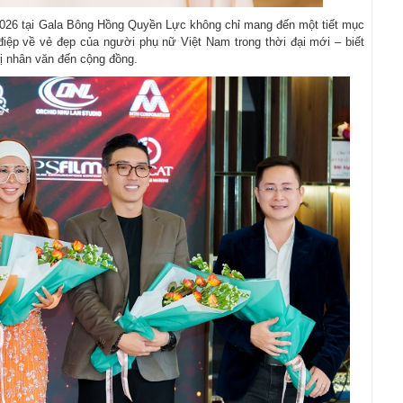
2026 tại Gala Bông Hồng Quyền Lực không chỉ mang đến một tiết mục
điệp về vẻ đẹp của người phụ nữ Việt Nam trong thời đại mới – biết
rị nhân văn đến cộng đồng.