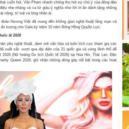
n thái cuốn hút, Vân Phạm nhanh chóng thu hút sự chú ý của đông đảo
điệu nhẹ nhàng và ca từ giàu ý nghĩa như lời tri ân dành tặng những
 năng, trí tuệ và lòng nhân ái.
đoàn Hương Việt đã mang đến không gian nghệ thuật lãng mạn và
ầy ấn tượng cho Gala kỷ niệm 10 năm Bông Hồng Quyền Lực.
uốc tế 2026
ân yêu nghệ thuật, đam mê văn hóa và luôn tích cực tham gia các
ã xuất sắc vượt qua đại diện của 21 quốc gia và vùng lãnh thổ để
l 2026 (Nữ hoàng Du lịch Quốc tế 2026) tại Hua Hin, Thái Lan. Đặc
harity Queen 2026, ghi nhận những đóng góp nổi bật trong các hoạt