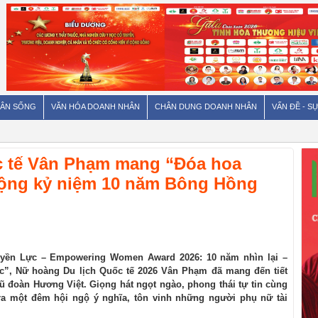
ÂN SỐNG
VĂN HÓA DOANH NHÂN
CHÂN DUNG DOANH NHÂN
VẤN ĐỀ - SỰ
c tế Vân Phạm mang “Đóa hoa
động kỷ niệm 10 năm Bông Hồng
ền Lực – Empowering Women Award 2026: 10 năm nhìn lại –
c”, Nữ hoàng Du lịch Quốc tế 2026 Vân Phạm đã mang đến tiết
đoàn Hương Việt. Giọng hát ngọt ngào, phong thái tự tin cùng
a một đêm hội ngộ ý nghĩa, tôn vinh những người phụ nữ tài