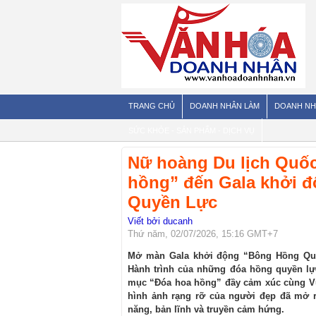
TRANG CHỦ
DOANH NHÂN LÀM
DOANH NH
SỨC KHỎE - SẢN PHẨM - DỊCH VỤ
Nữ hoàng Du lịch Quố
hồng” đến Gala khởi 
Quyền Lực
Viết bởi ducanh
Thứ năm, 02/07/2026, 15:16 GMT+7
Mở màn Gala khởi động “Bông Hồng Quy
Hành trình của những đóa hồng quyền lự
mục “Đóa hoa hồng” đầy cảm xúc cùng Vũ 
hình ảnh rạng rỡ của người đẹp đã mở r
năng, bản lĩnh và truyền cảm hứng.