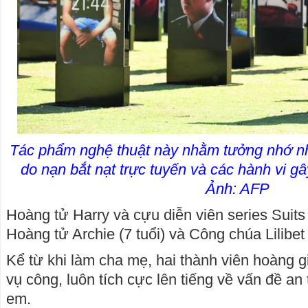
Tác phẩm nghệ thuật này nhằm tưởng nhớ nh
do nạn bắt nạt trực tuyến và các hành vi gâ
Ảnh: AFP
Hoàng tử Harry và cựu diễn viên series Suits 
Hoàng tử Archie (7 tuổi) và Công chúa Lilibet (
Kể từ khi làm cha mẹ, hai thành viên hoàng gi
vụ công, luôn tích cực lên tiếng về vấn đề an 
em.