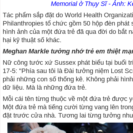
Memorial ở Thụy Sĩ - Ảnh: K
Tác phẩm sắp đặt do World Health Organizat
Philanthropies tổ chức gồm 50 hộp đèn phát s
hình ảnh của một đứa trẻ đã qua đời do bắt n
hại kỹ thuật số khác.
Meghan Markle tưởng nhớ trẻ em thiệt mạ
Nữ công tước xứ Sussex phát biểu tại buổi 
17-5: "Phía sau tôi là Đài tưởng niệm Lost 
phải những con số thống kê. Không phải hình
dữ liệu. Mà là những đứa trẻ.
Mỗi cái tên từng thuộc về một đứa trẻ được 
Một đứa trẻ mà tiếng cười từng vang lên tron
đặt trước cửa nhà. Tương lai từng tưởng như