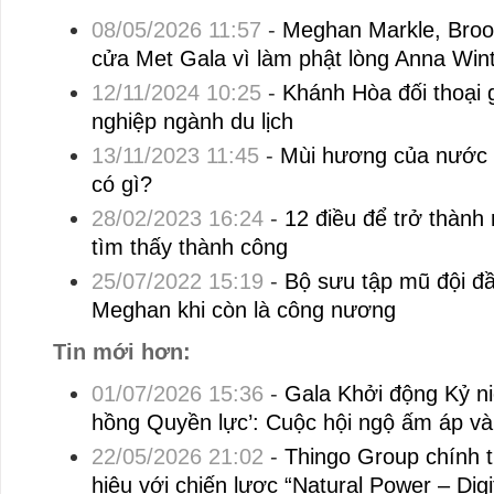
08/05/2026 11:57
-
Meghan Markle, Broo
cửa Met Gala vì làm phật lòng Anna Win
12/11/2024 10:25
-
Khánh Hòa đối thoại
nghiệp ngành du lịch
13/11/2023 11:45
-
Mùi hương của nước 
có gì?
28/02/2023 16:24
-
12 điều để trở thàn
tìm thấy thành công
25/07/2022 15:19
-
Bộ sưu tập mũ đội đầ
Meghan khi còn là công nương
Tin mới hơn:
01/07/2026 15:36
-
Gala Khởi động Kỷ n
hồng Quyền lực’: Cuộc hội ngộ ấm áp v
22/05/2026 21:02
-
Thingo Group chính t
hiệu với chiến lược “Natural Power – Digi