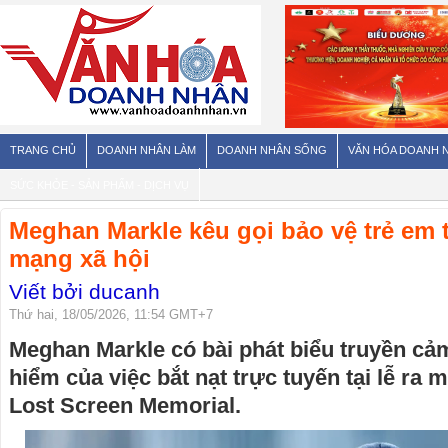
TRANG CHỦ
DOANH NHÂN LÀM
DOANH NHÂN SỐNG
VĂN HÓA DOANH 
SỨC KHỎE - SẢN PHẨM - DỊCH VỤ
Meghan Markle kêu gọi bảo vệ trẻ em
mạng xã hội
Viết bởi ducanh
Thứ hai, 18/05/2026, 11:54 GMT+7
Meghan Markle có bài phát biểu truyền c
hiểm của việc bắt nạt trực tuyến tại lễ ra
Lost Screen Memorial.