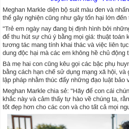
Meghan Markle diện bộ suit màu đen và nhấ
thể gây nghiện cũng như gây tổn hại lớn đến 
"Trẻ em ngày nay đang bị định hình bởi nhữn
để thu hút sự chú ý bằng mọi giá: thuật toán
tương tác mang tính khai thác và việc liên tụ
dung độc hại mà các em không hề chủ động tì
Bà mẹ hai con cũng kêu gọi các bậc phụ hu
bằng cách hạn chế sử dụng mạng xã hội, và g
lập pháp nhằm thúc đẩy những đạo luật bảo vệ
Meghan Markle chia sẻ: "Hãy để con cái chún
khắc này và cảm thấy tự hào về chúng ta, rằ
tốt đẹp hơn cho các con và cho tất cả mọi ng