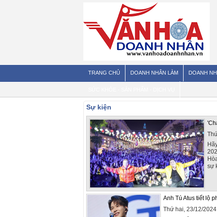
TRANG CHỦ
DOANH NHÂN LÀM
DOANH NH
SỨC KHỎE - SẢN PHẨM - DỊCH VỤ
Sự kiện
'Ch
Thứ
Hãy
202
Hòa
sự 
Anh Tú Atus tiết lộ p
Thứ hai, 23/12/202