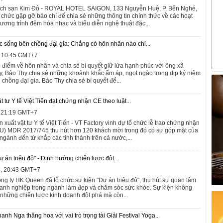
hách sạn Kim Đô - ROYAL HOTEL SAIGON, 133 Nguyễn Huệ, P. Bến Nghé,
ổ chức gặp gỡ báo chí để chia sẻ những thông tin chính thức về các hoạt
ương trình đêm hòa nhạc và biểu diễn nghệ thuật đặc...
c sống bên chồng đại gia: Chẳng có hôn nhân nào chỉ...
, 10:45 GMT+7
 điểm về hôn nhân và chia sẻ bí quyết giữ lửa hạnh phúc với ông xã
, Bảo Thy chia sẻ những khoảnh khắc ấm áp, ngọt ngào trong dịp kỷ niệm
chồng đại gia. Bảo Thy chia sẻ bí quyết để...
 tư Y tế Việt Tiến đạt chứng nhận CE theo luật...
, 21:19 GMT+7
xuất vật tư Y tế Việt Tiến - VT Factory vinh dự tổ chức lễ trao chứng nhận
U) MDR 2017/745 thu hút hơn 120 khách mời trong đó có sự góp mặt của
ngành đến từ khắp các tỉnh thành trên cả nước,...
án triệu đô" - Định hướng chiến lược đột...
4, 20:43 GMT+7
ng ty HK Queen đã tổ chức sự kiện "Dự án triệu đô", thu hút sự quan tâm
oanh nghiệp trong ngành làm đẹp và chăm sóc sức khỏe. Sự kiện không
ẻ những chiến lược kinh doanh đột phá mà còn...
nh Nga thăng hoa với vai trò trọng tài Giải Festival Yoga...