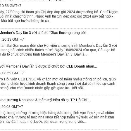
, 10:56 GMT+7
này, 27/30 người tham gia Chị đẹp đạp gió 2024 được công bố. Ca sĩ Ngọc
 tuổi nhất chương trình. Ngọc Ánh thi Chị đẹp đạp gió 2024 gây bất ngờ -
há bất ngờ trước thông tin ca...
mber’s Day lần 3 với chủ đề “Giao thương trong bối...
4, 20:13 GMT+7
hân Sài Gòn mang đến cho Hội viên chương trình Member’s Day lần 3 với
 trong bối cảnh nhiều thách thức”. Ngày 18/09/2024 vừa qua, Câu lạc bộ
đã tổ chức chương trình Member's Day lần 3. Đây là...
với Member’s Day lần 3 được tổ chức bởi CLB Doanh nhân...
4, 08:59 GMT+7
ợ Hội viên CLB DNSG và khách mời có thêm nhiều thông tin bổ ích, giúp
dựng chiến lược kinh doanh thành công trong thời đại có nhiều sự cạnh
 cơ hội cho các Doanh nhân gặp gỡ, giao lưu, kết nối...
hai trương Nha khoa & thẩm mỹ triệu đô tại TP. Hồ Chí...
4, 20:03 GMT+7
 một trong những thương hiệu hàng đầu trong lĩnh vực làm đẹp và chăm
 thức khai trương tổ hợp nha khoa kết hợp thẩm mỹ triệu đô lớn nhất khu
ện này đánh dấu một bước tiến quan trọng trong việc...