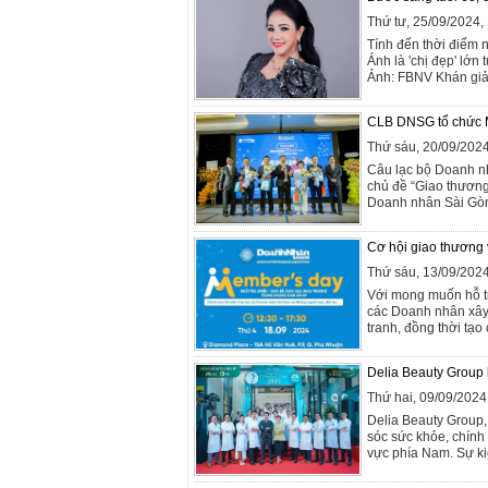
Thứ tư, 25/09/2024
Tính đến thời điểm 
Ánh là 'chị đẹp' lớn
Ảnh: FBNV Khán giả k
CLB DNSG tổ chức Me
Thứ sáu, 20/09/202
Câu lạc bộ Doanh n
chủ đề “Giao thương
Doanh nhân Sài Gòn 
Cơ hội giao thương 
Thứ sáu, 13/09/202
Với mong muốn hỗ tr
các Doanh nhân xây 
tranh, đồng thời tạo
Delia Beauty Group k
Thứ hai, 09/09/202
Delia Beauty Group,
sóc sức khỏe, chính
vực phía Nam. Sự ki