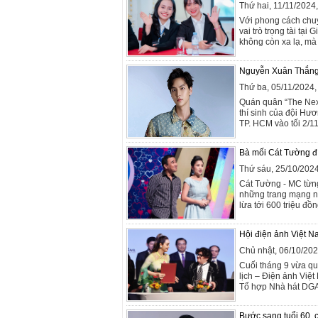
Thứ hai, 11/11/202
Với phong cách chuy
vai trò trọng tài tạ
không còn xa lạ, mà 
Nguyễn Xuân Thắng 
Thứ ba, 05/11/2024
Quán quân “The Nex
thí sinh của đội Hư
TP. HCM vào tối 2/11
Bà mối Cát Tường đí
Thứ sáu, 25/10/202
Cát Tường - MC từng
những trang mạng nh
lừa tới 600 triệu đồ
Hội điện ảnh Việt Na
Chủ nhật, 06/10/20
Cuối tháng 9 vừa qu
lịch – Điện ảnh Việt
Tổ hợp Nhà hát DGA 
Bước sang tuổi 60, c