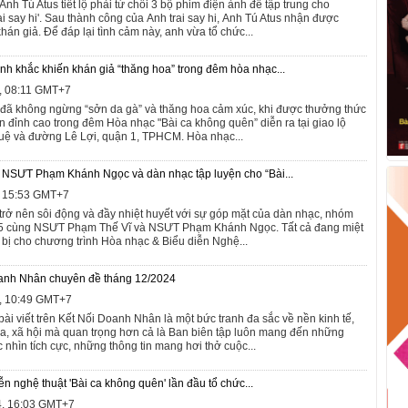
Anh Tú Atus tiết lộ phải từ chối 3 bộ phim điện ảnh để tập trung cho
ai say hi'. Sau thành công của Anh trai say hi, Anh Tú Atus nhận được
hán giả. Để đáp lại tình cảm này, anh vừa tổ chức...
nh khắc khiến khán giả “thăng hoa” trong đêm hòa nhạc...
4, 08:11 GMT+7
đã không ngừng “sởn da gà” và thăng hoa cảm xúc, khi được thưởng thức
n đỉnh cao trong đêm Hòa nhạc "Bài ca không quên” diễn ra tại giao lộ
uệ và đường Lê Lợi, quận 1, TPHCM. Hòa nhạc...
NSƯT Phạm Khánh Ngọc và dàn nhạc tập luyện cho “Bài...
, 15:53 GMT+7
 trở nên sôi động và đầy nhiệt huyết với sự góp mặt của dàn nhạc, nhóm
5 cùng NSƯT Phạm Thế Vĩ và NSƯT Phạm Khánh Ngọc. Tất cả đang miệt
 bị cho chương trình Hòa nhạc & Biểu diễn Nghệ...
anh Nhân chuyên đề tháng 12/2024
4, 10:49 GMT+7
ài viết trên Kết Nối Doanh Nhân là một bức tranh đa sắc về nền kinh tế,
óa, xã hội mà quan trọng hơn cả là Ban biên tập luôn mang đến những
c nhìn tích cực, những thông tin mang hơi thở cuộc...
n nghệ thuật 'Bài ca không quên' lần đầu tổ chức...
4, 16:03 GMT+7