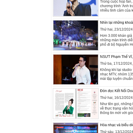
Trong cuộc họp fan, 
chương trình 'Anh tr
nhiều tình cảm của k
Nhìn lại những khoả
Thứ hai, 23/12/202
Hơn 3.000 khán giả 
những màn trình diễ
phố đi bộ Nguyễn H
NSƯT Phạm Thế Vĩ, 
Thứ ba, 17/12/2024
Không khí tại studio
nhạc MTV, nhóm 13
mài tập luyện chuẩn
Đón đọc Kết Nối Do
Thứ hai, 16/12/202
Như tên gọi, những b
về thực trạng văn h
thông tin mới với gó
Hòa nhạc và biểu diễ
Thứ sáu, 13/12/202