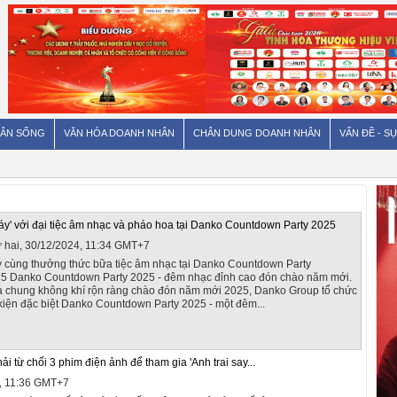
ÂN SỐNG
VĂN HÓA DOANH NHÂN
CHÂN DUNG DOANH NHÂN
VẤN ĐỀ - SỰ
áy' với đại tiệc âm nhạc và pháo hoa tại Danko Countdown Party 2025
 hai, 30/12/2024, 11:34 GMT+7
 cùng thưởng thức bữa tiệc âm nhạc tại Danko Countdown Party
5 Danko Countdown Party 2025 - đêm nhạc đỉnh cao đón chào năm mới.
 chung không khí rộn ràng chào đón năm mới 2025, Danko Group tổ chức
kiện đặc biệt Danko Countdown Party 2025 - một đêm...
hải từ chối 3 phim điện ảnh để tham gia 'Anh trai say...
4, 11:36 GMT+7