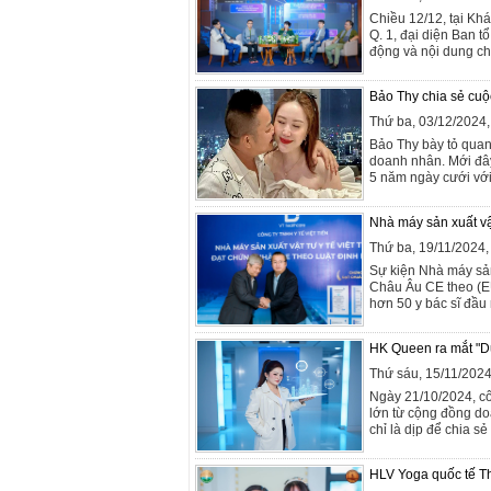
Chiều 12/12, tại K
Q. 1, đại diện Ban t
động và nội dung ch
Bảo Thy chia sẻ cuộ
Thứ ba, 03/12/2024
Bảo Thy bày tỏ quan
doanh nhân. Mới đây
5 năm ngày cưới với 
Nhà máy sản xuất vật
Thứ ba, 19/11/2024
Sự kiện Nhà máy sản 
Châu Âu CE theo (E
hơn 50 y bác sĩ đầu 
HK Queen ra mắt "Dự 
Thứ sáu, 15/11/202
Ngày 21/10/2024, cô
lớn từ cộng đồng d
chỉ là dịp để chia s
HLV Yoga quốc tế Tha