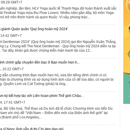
4, 09:29 GMT+7
ên nghiệp, tận tâm, HLV Yoga quốc tế Thanh Nga đã hoàn thành xuất sắc
i Giải Festival Yoga mùa thu Flow Lovers. Nhiều năm gần đây, bộ môn Yoga
nó trở nên thịnh hành và quen thuộc. Vì vậy, phong trào...
giành Quán quân 'Quý ông hoàn mỹ 2024'
, 14:42 GMT+7
t Gentleman 2024” (Quý ông hoàn mỹ 2024) gọi tên Nguyễn Xuân Thắng,
ơng Ly. Chung kết The Next Gentleman - Quý ông hoàn mỹ 2024 diễn ra tại
. Tại đây, khán giả được chứng kiến màn tranh tài của 12...
nh chính gấp chuyện tiền bạc ở Bạn muốn hẹn h...
4, 10:22 GMT+7
 dẫn chương trình Bạn muốn hẹn hò, vừa lên tiếng đính chính vì có
ận là chương trình và sử dụng hình ảnh của cô để lừa đảo, có người bị
ng. Quyền Linh và Cát Tường (phải) là ông...
m ký kết hợp tác với Liên hoan phim Thế giới Châu...
24, 17:41 GMT+7
a, Bộ Văn hoá, Thể thao và Du lịch đã tổ chức Chương trình xúc tiến Du
 Nam với chủ đề “Việt Nam – Điểm đến mới của Điện ảnh thế giới” tại
(thành phố Los Angeles,...
a sĩ Ngọc Ánh vẫn đi thi Chị đẹp đạp gió