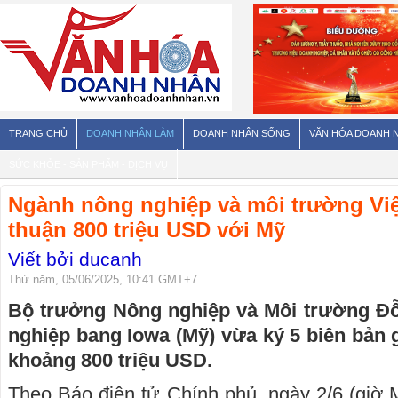
TRANG CHỦ
DOANH NHÂN LÀM
DOANH NHÂN SỐNG
VĂN HÓA DOANH 
SỨC KHỎE - SẢN PHẨM - DỊCH VỤ
Ngành nông nghiệp và môi trường Việ
thuận 800 triệu USD với Mỹ
Viết bởi ducanh
Thứ năm, 05/06/2025, 10:41 GMT+7
Bộ trưởng Nông nghiệp và Môi trường Đ
nghiệp bang Iowa (Mỹ) vừa ký 5 biên bản g
khoảng 800 triệu USD.
Theo Báo điện tử Chính phủ, ngày 2/6 (giờ