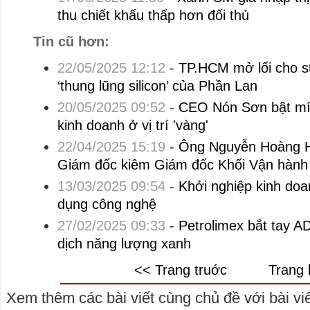
thu chiết khấu thấp hơn đối thủ
Tin cũ hơn:
22/05/2025 12:12
-
TP.HCM mở lối cho st
‘thung lũng silicon’ của Phần Lan
20/05/2025 09:52
-
CEO Nón Sơn bật mí 
kinh doanh ở vị trí 'vàng'
22/04/2025 15:19
-
Ông Nguyễn Hoàng H
Giám đốc kiêm Giám đốc Khối Vận hàn
13/03/2025 09:54
-
Khởi nghiệp kinh doan
dụng công nghệ
27/02/2025 09:33
-
Petrolimex bắt tay A
dịch năng lượng xanh
<< Trang truớc
Trang 
Xem thêm các bài viết cùng chủ đề với bài viết