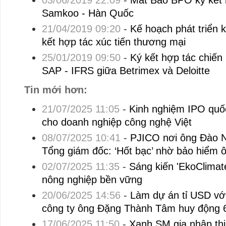
03/06/2019 22:09
-
Mắt Bão BPO ký kết 
Samkoo - Hàn Quốc
21/04/2019 09:20
-
Kế hoạch phát triển k
kết hợp tác xúc tiến thương mại
25/01/2019 09:50
-
Ký kết hợp tác chiến 
SAP - IFRS giữa Betrimex và Deloitte
Tin mới hơn:
21/07/2025 11:05
-
Kinh nghiệm IPO quốc
cho doanh nghiệp công nghệ Việt
08/07/2025 10:41
-
PJICO nơi ông Đào 
Tổng giám đốc: ‘Hốt bạc’ nhờ bảo hiểm ô
02/07/2025 11:35
-
Sáng kiến 'EkoClimat
nông nghiệp bền vững
20/06/2025 14:56
-
Làm dự án tỉ USD vớ
công ty ông Đặng Thành Tâm huy động 6.
17/06/2025 11:50
-
Xanh SM gia nhập thị