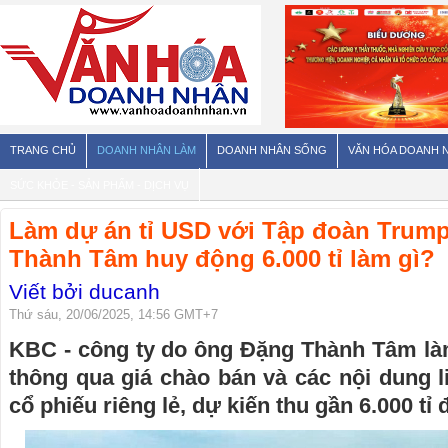
TRANG CHỦ
DOANH NHÂN LÀM
DOANH NHÂN SỐNG
VĂN HÓA DOANH 
SỨC KHỎE - SẢN PHẨM - DỊCH VỤ
Làm dự án tỉ USD với Tập đoàn Trump
Thành Tâm huy động 6.000 tỉ làm gì?
Viết bởi ducanh
Thứ sáu, 20/06/2025, 14:56 GMT+7
KBC - công ty do ông Đặng Thành Tâm là
thông qua giá chào bán và các nội dung 
cổ phiếu riêng lẻ, dự kiến thu gần 6.000 tỉ 