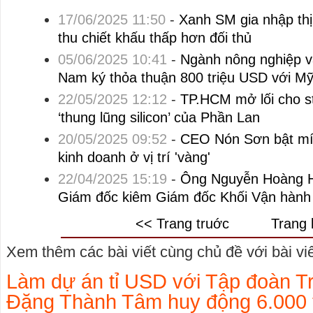
17/06/2025 11:50
-
Xanh SM gia nhập thị
thu chiết khấu thấp hơn đối thủ
05/06/2025 10:41
-
Ngành nông nghiệp v
Nam ký thỏa thuận 800 triệu USD với M
22/05/2025 12:12
-
TP.HCM mở lối cho st
‘thung lũng silicon’ của Phần Lan
20/05/2025 09:52
-
CEO Nón Sơn bật mí 
kinh doanh ở vị trí 'vàng'
22/04/2025 15:19
-
Ông Nguyễn Hoàng H
Giám đốc kiêm Giám đốc Khối Vận hàn
<< Trang truớc
Trang 
Xem thêm các bài viết cùng chủ đề với bài viết
Làm dự án tỉ USD với Tập đoàn T
Đặng Thành Tâm huy động 6.000 t