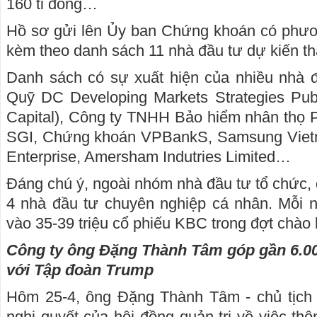
160 tỉ đồng…
Hồ sơ gửi lên Ủy ban Chứng khoán có phươn
kèm theo danh sách 11 nhà đầu tư dự kiến t
Danh sách có sự xuất hiện của nhiều nhà đ
Quỹ DC Developing Markets Strategies Publ
Capital), Công ty TNHH Bảo hiểm nhân thọ P
SGI, Chứng khoán VPBankS, Samsung Vietn
Enterprise, Amersham Indutries Limited…
Đáng chú ý, ngoài nhóm nhà đầu tư tổ chức, 
4 nhà đầu tư chuyên nghiệp cá nhân. Mỗi 
vào 35-39 triệu cổ phiếu KBC trong đợt chào b
Công ty ông Đặng Thành Tâm góp gần 6.000
với Tập đoàn Trump
Hôm 25-4, ông Đặng Thành Tâm - chủ tịch
nghị quyết của hội đồng quản trị về việc th