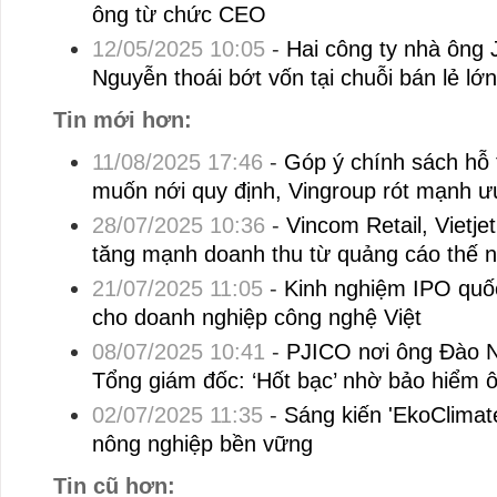
ông từ chức CEO
12/05/2025 10:05
-
Hai công ty nhà ông
Nguyễn thoái bớt vốn tại chuỗi bán lẻ lớ
Tin mới hơn:
11/08/2025 17:46
-
Góp ý chính sách hỗ t
muốn nới quy định, Vingroup rót mạnh ư
28/07/2025 10:36
-
Vincom Retail, Vietjet
tăng mạnh doanh thu từ quảng cáo thế 
21/07/2025 11:05
-
Kinh nghiệm IPO quốc
cho doanh nghiệp công nghệ Việt
08/07/2025 10:41
-
PJICO nơi ông Đào 
Tổng giám đốc: ‘Hốt bạc’ nhờ bảo hiểm ô
02/07/2025 11:35
-
Sáng kiến 'EkoClimat
nông nghiệp bền vững
Tin cũ hơn: