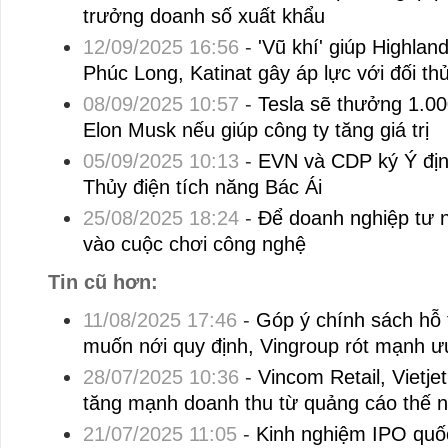
trưởng doanh số xuất khẩu
12/09/2025 16:56
-
'Vũ khí' giúp Highlan
Phúc Long, Katinat gây áp lực với đối th
08/09/2025 10:57
-
Tesla sẽ thưởng 1.00
Elon Musk nếu giúp công ty tăng giá trị
05/09/2025 10:13
-
EVN và CDP ký Ý địn
Thủy điện tích năng Bác Ái
25/08/2025 18:24
-
Để doanh nghiệp tư
vào cuộc chơi công nghệ
Tin cũ hơn:
11/08/2025 17:46
-
Góp ý chính sách hỗ t
muốn nới quy định, Vingroup rót mạnh ư
28/07/2025 10:36
-
Vincom Retail, Vietjet
tăng mạnh doanh thu từ quảng cáo thế 
21/07/2025 11:05
-
Kinh nghiệm IPO quốc