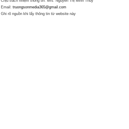
Chịu trách nhiệm thông tin: Mrs. Nguyễn Thị Minh Thúy
Email:
truongsonmedia365@gmail.com
Ghi rõ nguồn khi lấy thông tin từ website này