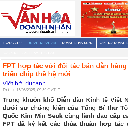
TRANG CHỦ
DOANH NHÂN LÀM
DOANH NHÂN SỐNG
VĂN HÓA DOANH 
SỨC KHỎE - SẢN PHẨM - DỊCH VỤ
FPT hợp tác với đối tác bán dẫn hàn
triển chip thế hệ mới
Viết bởi ducanh
Thứ tư, 13/08/2025, 09:39 GMT+7
Trong khuôn khổ Diễn đàn Kinh tế Việt
dưới sự chứng kiến của Tổng Bí thư T
Quốc Kim Min Seok cùng lãnh đạo cấp c
FPT đã ký kết các thỏa thuận hợp tác