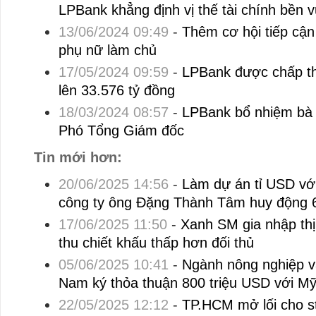
LPBank khẳng định vị thế tài chính bền 
13/06/2024 09:49
-
Thêm cơ hội tiếp cậ
phụ nữ làm chủ
17/05/2024 09:59
-
LPBank được chấp th
lên 33.576 tỷ đồng
18/03/2024 08:57
-
LPBank bổ nhiệm bà
Phó Tổng Giám đốc
Tin mới hơn:
20/06/2025 14:56
-
Làm dự án tỉ USD vớ
công ty ông Đặng Thành Tâm huy động 6.
17/06/2025 11:50
-
Xanh SM gia nhập thị
thu chiết khấu thấp hơn đối thủ
05/06/2025 10:41
-
Ngành nông nghiệp v
Nam ký thỏa thuận 800 triệu USD với M
22/05/2025 12:12
-
TP.HCM mở lối cho st