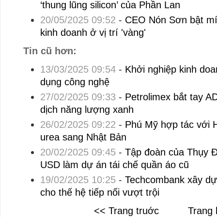
‘thung lũng silicon’ của Phần Lan
20/05/2025 09:52
-
CEO Nón Sơn bật mí 
kinh doanh ở vị trí 'vàng'
Tin cũ hơn:
13/03/2025 09:54
-
Khởi nghiệp kinh doan
dụng công nghệ
27/02/2025 09:33
-
Petrolimex bắt tay A
dịch năng lượng xanh
26/02/2025 09:22
-
Phú Mỹ hợp tác với 
urea sang Nhật Bản
20/02/2025 09:45
-
Tập đoàn của Thụy Đi
USD làm dự án tái chế quần áo cũ
19/02/2025 10:25
-
Techcombank xây dựn
cho thế hệ tiếp nối vượt trội
<< Trang truớc
Trang 