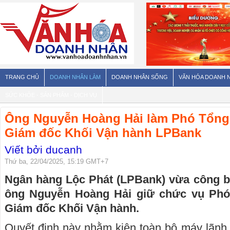
TRANG CHỦ
DOANH NHÂN LÀM
DOANH NHÂN SỐNG
VĂN HÓA DOANH 
SỨC KHỎE - SẢN PHẨM - DỊCH VỤ
Ông Nguyễn Hoàng Hải làm Phó Tổng
Giám đốc Khối Vận hành LPBank
Viết bởi ducanh
Thứ ba, 22/04/2025, 15:19 GMT+7
Ngân hàng Lộc Phát (LPBank) vừa công b
ông Nguyễn Hoàng Hải giữ chức vụ Ph
Giám đốc Khối Vận hành.
Quyết định này nhằm kiện toàn bộ máy lãnh