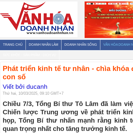
TRANG CHỦ
DOANH NHÂN LÀM
DOANH NHÂN SỐNG
VĂN HÓA DOANH 
SỨC KHỎE - SẢN PHẨM - DỊCH VỤ
Phát triển kinh tế tư nhân - chìa khóa
con số
Viết bởi ducanh
Thứ hai, 10/03/2025, 09:10 GMT+7
Chiều 7/3, Tổng Bí thư Tô Lâm đã làm vi
Chiến lược Trung ương về phát triển kin
họp, Tổng Bí thư nhấn mạnh rằng kinh t
quan trọng nhất cho tăng trưởng kinh tế.