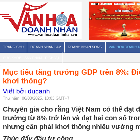
TRANG CHỦ
DOANH NHÂN LÀM
DOANH NHÂN SỐNG
VĂN HÓA DOANH 
SỨC KHỎE - SẢN PHẨM - DỊCH VỤ
Mục tiêu tăng trưởng GDP trên 8%: Đ
khơi thông?
Viết bởi ducanh
Thứ năm, 06/03/2025, 10:03 GMT+7
Chuyên gia cho rằng Việt Nam có thể đạt 
trưởng từ 8% trở lên và đạt hai con số tr
nhưng cần phải khơi thông nhiều vướng 
Thúc đẩy đầu tư công