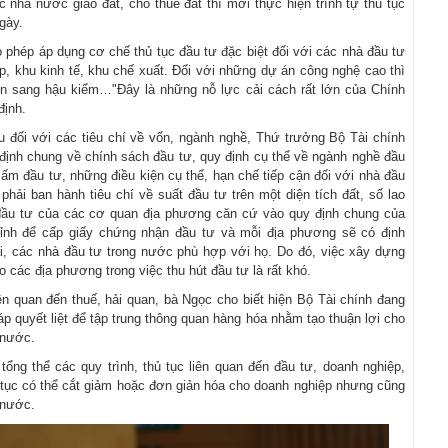
nhà nước giao đất, cho thuê đất thì mới thực hiện trình tự thủ tục
gày.
o phép áp dụng cơ chế thủ tục đầu tư đặc biệt đối với các nhà đầu tư
p, khu kinh tế, khu chế xuất. Đối với những dự án công nghệ cao thì
ển sang hậu kiểm…"Đây là những nỗ lực cải cách rất lớn của Chính
định.
 đối với các tiêu chí về vốn, ngành nghề, Thứ trưởng Bộ Tài chính
 định chung về chính sách đầu tư, quy định cụ thể về ngành nghề đầu
ấm đầu tư, những điều kiện cụ thể, hạn chế tiếp cận đối với nhà đầu
hải ban hành tiêu chí về suất đầu tư trên một diện tích đất, số lao
ầu tư của các cơ quan địa phương căn cứ vào quy định chung của
tỉnh để cấp giấy chứng nhận đầu tư và mỗi địa phương sẽ có định
, các nhà đầu tư trong nước phù hợp với họ. Do đó, việc xây dựng
 các địa phương trong việc thu hút đầu tư là rất khó.
ên quan đến thuế, hải quan, bà Ngọc cho biết hiện Bộ Tài chính đang
áp quyết liệt để tập trung thông quan hàng hóa nhằm tạo thuận lợi cho
 nước.
 tổng thể các quy trình, thủ tục liên quan đến đầu tư, doanh nghiệp,
 tục có thể cắt giảm hoặc đơn giản hóa cho doanh nghiệp nhưng cũng
 nước.