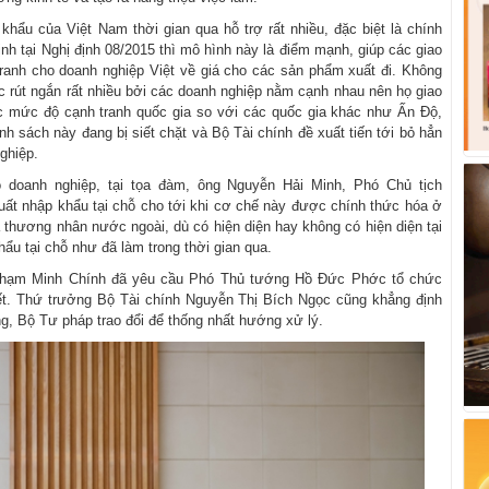
hẩu của Việt Nam thời gian qua hỗ trợ rất nhiều, đặc biệt là chính
ịnh tại Nghị định 08/2015 thì mô hình này là điểm mạnh, giúp các giao
h tranh cho doanh nghiệp Việt về giá cho các sản phẩm xuất đi. Không
ợc rút ngắn rất nhiều bởi các doanh nghiệp nằm cạnh nhau nên họ giao
c mức độ cạnh tranh quốc gia so với các quốc gia khác như Ấn Độ,
nh sách này đang bị siết chặt và Bộ Tài chính đề xuất tiến tới bỏ hẳn
nghiệp.
 doanh nghiệp, tại tọa đàm, ông Nguyễn Hải Minh, Phó Chủ tịch
ất nhập khẩu tại chỗ cho tới khi cơ chế này được chính thức hóa ở
cả thương nhân nước ngoài, dù có hiện diện hay không có hiện diện tại
ẩu tại chỗ như đã làm trong thời gian qua.
 Phạm Minh Chính đã yêu cầu Phó Thủ tướng Hồ Đức Phớc tổ chức
ết. Thứ trưởng Bộ Tài chính Nguyễn Thị Bích Ngọc cũng khẳng định
, Bộ Tư pháp trao đổi để thống nhất hướng xử lý.