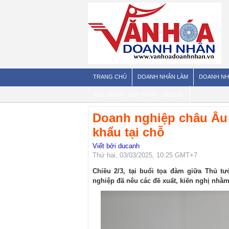
TRANG CHỦ
DOANH NHÂN LÀM
DOANH NH
SỨC KHỎE - SẢN PHẨM - DỊCH VỤ
Doanh nghiệp châu Âu 
khẩu tại chỗ
Viết bởi ducanh
Thứ hai, 03/03/2025, 10:25 GMT+7
Chiều 2/3, tại buổi tọa đàm giữa Thủ t
nghiệp đã nêu các đề xuất, kiến nghị nhằm