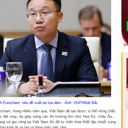
h Eurocham, nêu đề xuất tại tọa đàm - Ảnh: VGP/Nhật Bắc
ocham, trong nhiều năm qua, Việt Nam đã tạo được vị thế vững chắc
ư dệt may, da giày sang các thị trường lớn như Hoa Kỳ, châu Âu…
 và gia công tại Việt Nam thì đã tự triển khai thiết lập chuỗi cung
ng kinh tế và tạo ra hàng triệu việc làm.