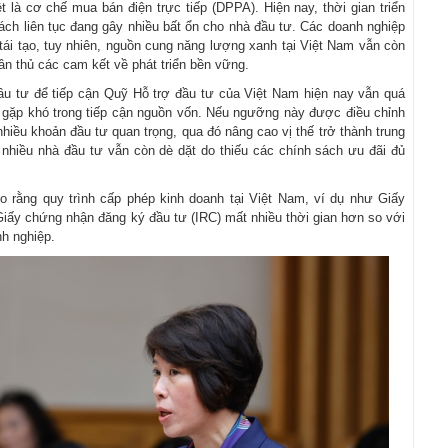
t là cơ chế mua bán điện trực tiếp (DPPA). Hiện nay, thời gian triển
ách liên tục đang gây nhiều bất ổn cho nhà đầu tư. Các doanh nghiệp
i tạo, tuy nhiên, nguồn cung năng lượng xanh tại Việt Nam vẫn còn
uân thủ các cam kết về phát triển bền vững.
ầu tư để tiếp cận Quỹ Hỗ trợ đầu tư của Việt Nam hiện nay vẫn quá
 gặp khó trong tiếp cận nguồn vốn. Nếu ngưỡng này được điều chỉnh
iều khoản đầu tư quan trọng, qua đó nâng cao vị thế trở thành trung
 nhiều nhà đầu tư vẫn còn dè dặt do thiếu các chính sách ưu đãi đủ
 rằng quy trình cấp phép kinh doanh tại Việt Nam, ví dụ như Giấy
iấy chứng nhận đăng ký đầu tư (IRC) mất nhiều thời gian hơn so với
h nghiệp.