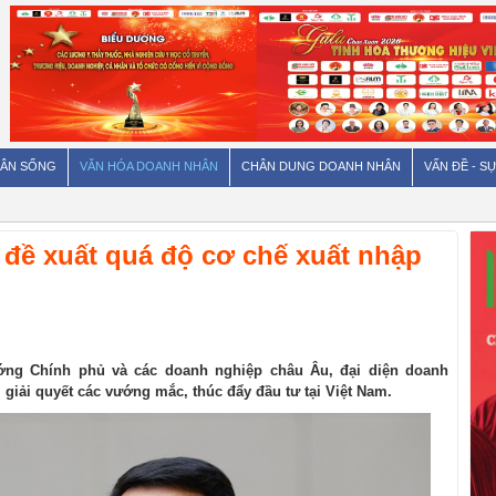
ÂN SỐNG
VĂN HÓA DOANH NHÂN
CHÂN DUNG DOANH NHÂN
VẤN ĐỀ - SỰ
đề xuất quá độ cơ chế xuất nhập
ướng Chính phủ và các doanh nghiệp châu Âu, đại diện doanh
 giải quyết các vướng mắc, thúc đẩy đầu tư tại Việt Nam.