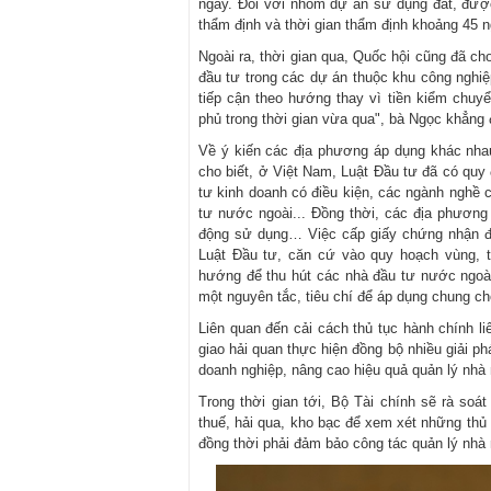
ngày. Đối với nhóm dự án sử dụng đất, được 
thẩm định và thời gian thẩm định khoảng 45 n
Ngoài ra, thời gian qua, Quốc hội cũng đã ch
đầu tư trong các dự án thuộc khu công nghiệ
tiếp cận theo hướng thay vì tiền kiểm chuy
phủ trong thời gian vừa qua", bà Ngọc khẳng 
Về ý kiến các địa phương áp dụng khác nhau
cho biết, ở Việt Nam, Luật Đầu tư đã có quy
tư kinh doanh có điều kiện, các ngành nghề c
tư nước ngoài... Đồng thời, các địa phương p
động sử dụng… Việc cấp giấy chứng nhận đ
Luật Đầu tư, căn cứ vào quy hoạch vùng, 
hướng để thu hút các nhà đầu tư nước ngoài
một nguyên tắc, tiêu chí để áp dụng chung cho
Liên quan đến cải cách thủ tục hành chính li
giao hải quan thực hiện đồng bộ nhiều giải ph
doanh nghiệp, nâng cao hiệu quả quản lý nhà
Trong thời gian tới, Bộ Tài chính sẽ rà soát
thuế, hải qua, kho bạc để xem xét những thủ
đồng thời phải đảm bảo công tác quản lý nhà