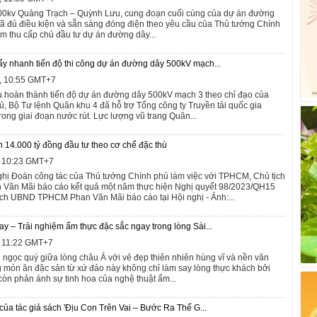
0kv Quảng Trạch – Quỳnh Lưu, cung đoạn cuối cùng của dự án đường
 đủ điều kiện và sẵn sàng đóng điện theo yêu cầu của Thủ tướng Chính
m thu cấp chủ đầu tư dự án đường dây...
ẩy nhanh tiến độ thi công dự án đường dây 500kV mạch...
4, 10:55 GMT+7
u hoàn thành tiến độ dự án đường dây 500kV mạch 3 theo chỉ đạo của
, Bộ Tư lệnh Quân khu 4 đã hỗ trợ Tổng công ty Truyền tải quốc gia
rong giai đoạn nước rút. Lực lượng vũ trang Quân...
 14.000 tỷ đồng đầu tư theo cơ chế đặc thù
, 10:23 GMT+7
nghị Đoàn công tác của Thủ tướng Chính phủ làm việc với TPHCM, Chủ tịch
ăn Mãi báo cáo kết quả một năm thực hiện Nghị quyết 98/2023/QH15
ịch UBND TPHCM Phan Văn Mãi báo cáo tại Hội nghị - Ảnh:...
ay – Trải nghiệm ẩm thực đặc sắc ngay trong lòng Sài...
, 11:22 GMT+7
n ngọc quý giữa lòng châu Á với vẻ đẹp thiên nhiên hùng vĩ và nền văn
món ăn đặc sản từ xứ đảo này không chỉ làm say lòng thực khách bởi
còn phản ánh sự tinh hoa của nghệ thuật ẩm...
của tác giả sách 'Địu Con Trên Vai – Bước Ra Thế G...