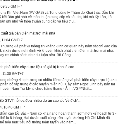
, 09:35 GMT+7
g ty Khí Việt Nam (PV GAS) và Tổng công ty Thăm dò Khai thác Dầu khí
 kết Bản ghi nhớ về thỏa thuận cung cấp và tiêu thụ khí mỏ Kỳ Lân, Lô
ản ghi nhớ về thỏa thuận cung cấp và tiêu thụ...
uất giá bán điện mặt trời mái nhà
4, 11:04 GMT+7
Thương đã phát đi thông tin khẳng định cơ quan này bám sát chỉ đạo của
hi xây dựng nghị định về khuyến khích phát triển điện mặt trời mái nhà,
ay xe' chính sách như dư luận nêu. Bộ Công...
hát triển cây dược liệu có giá trị kinh tế cao
4, 11:38 GMT+7
ong những địa phương có nhiều tiềm năng về phát triển cây dược liệu đa
phân bố tập trung ở các huyện miền núi. Cây sâm Ngọc Linh bày bán tại
huyện Nam Trà My tổ chức hằng tháng - Ảnh: VGP/Nhật...
ộ GTVT nỗ lực đưa nhiều dự án cao tốc 'về đích'...
4, 10:40 GMT+7
phần cao tốc Bắc - Nam có khả năng hoàn thành sớm hơn kế hoạch từ 3 -
 thể là 8 tháng; Hai dự án cuối cùng trên tuyến đường Hồ Chí Minh đã
hể hóa mục tiêu nối thông toàn tuyến vào năm...