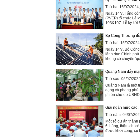
Thứ ba, 16/07/2024
Ngày 14/7, Tổng côn
(PVEP) tổ chức Lễ ký
103&107. Lễ ký kết B
Bộ Công Thương đề x
Thứ hai, 15/07/202
Ngày 14/7, Bộ Công 
lãnh đạo Chính phủ k
không có chuyện 'qu
Quảng Nam đẩy mạnh p
Thứ sáu, 05/07/202
Quảng Nam là một tr
dạng và phong phú, 
phiên chợ do UBND 
Giải ngân mức cao, B
Thứ năm, 04/07/202
Một số dự án thành 
6 tháng, thậm chí có
được khởi công, cụ t