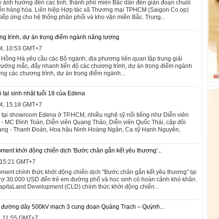
 ảnh hưởng đến các tỉnh, thành phố miền Bắc dẫn đến gián đoạn chuỗi
ển hàng hóa. Liên hiệp Hợp tác xã Thương mại TPHCM (Saigon Co.op)
tiếp ứng cho hệ thống phân phối và kho vận miền Bắc. Trung...
g trình, dự án trọng điểm ngành năng lượng
4, 10:53 GMT+7
Hồng Hà yêu cầu các Bộ ngành, địa phương liên quan tập trung giải
vướng mắc, đẩy nhanh tiến độ các chương trình, dự án trọng điểm ngành
g các chương trình, dự án trọng điểm ngành...
 tại sinh nhật tuổi 18 của Edena
4, 15:18 GMT+7
 tại showroom Edena ở TP.HCM, nhiều nghệ sỹ nổi tiếng như Diễn viên
 - MC Đình Toàn, Diễn viên Quang Thảo, Diễn viên Quốc Thái, cặp đôi
uang - Thanh Đoàn, Hoa hậu Ninh Hoàng Ngân, Ca sỹ Hạnh Nguyên,
ent khởi động chiến dịch 'Bước chân gắn kết yêu thương'...
, 15:21 GMT+7
ent chính thức khởi động chiến dịch "Bước chân gắn kết yêu thương" tại
trợ 30.000 USD đến trẻ em đường phố và học sinh có hoàn cảnh khó khăn.
pitaLand Development (CLD) chính thức khởi động chiến...
 đường dây 500kV mạch 3 cung đoạn Quảng Trạch – Quỳnh...
4, 11:55 GMT+7