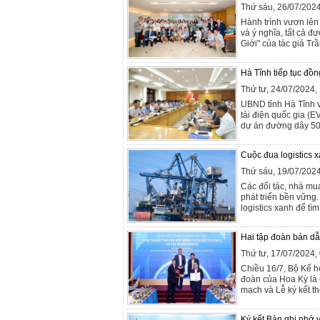
Thứ sáu, 26/07/202
Hành trình vươn lên
và ý nghĩa, tất cả 
Giới" của tác giả Tr
Hà Tĩnh tiếp tục đồ
Thứ tư, 24/07/2024
UBND tỉnh Hà Tĩnh v
tải điện quốc gia (E
dự án đường dây 500
Cuộc đua logistics x
Thứ sáu, 19/07/202
Các đối tác, nhà mu
phát triển bền vững
logistics xanh để tì
Hai tập đoàn bán dẫ
Thứ tư, 17/07/2024
Chiều 16/7, Bộ Kế h
đoàn của Hoa Kỳ là 
mạch và Lễ ký kết th
Ký kết Bản ghi nhớ v