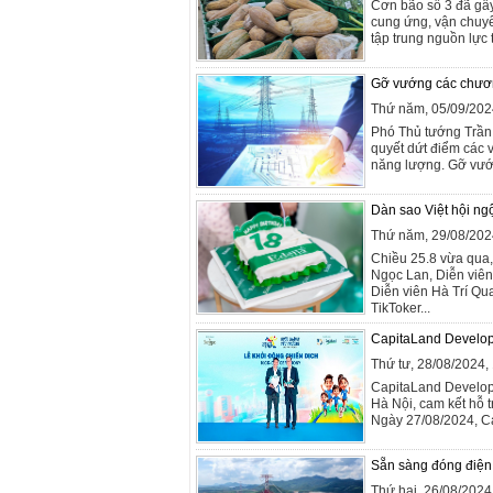
Cơn bão số 3 đã gây
cung ứng, vận chuy
tập trung nguồn lực 
Gỡ vướng các chươn
Thứ năm, 05/09/202
Phó Thủ tướng Trần 
quyết dứt điểm các 
năng lượng. Gỡ vướn
Dàn sao Việt hội ngộ
Thứ năm, 29/08/202
Chiều 25.8 vừa qua,
Ngọc Lan, Diễn viên
Diễn viên Hà Trí Q
TikToker...
CapitaLand Developm
Thứ tư, 28/08/2024
CapitaLand Developm
Hà Nội, cam kết hỗ 
Ngày 27/08/2024, Ca
Sẵn sàng đóng điện
Thứ hai, 26/08/202