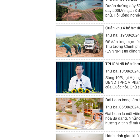
Dự án đường dây 50
dây 500kV mạch 3 đã
phủ. Hội đồng nghiệ
Quân khu 4 hỗ trợ đ
Thứ hai, 19/08/202
Để đáp ứng mục tiê
Thủ tướng Chính phủ
(EVNNPT) thi công t
TPHCM đã bố trí hơn
Thứ ba, 13/08/2024
Sáng 10/8, tại Hội 
UBND TPHCM Phan V
của Quốc hội. Chủ t
Đài Loan trong tầm t
Thứ ba, 06/08/2024
Đài Loan là một viê
hóa đa dạng. Những 
hương vị tinh tế mà 
Hành trình gian khó 