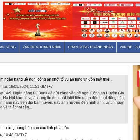
ÂN SỐNG
VĂN HÓA DOANH NHÂN
CHÂN DUNG DOANH NHÂN
VẤN ĐỀ - SỰ
m ngân hàng đề nghị công an khởi tố vụ án tung tin đồn thất thiệ...
 hai, 16/09/2024, 11:51 GMT+7
y 14/9, Ngân hàng PGBank đã gửi công văn đề nghị Công an Huyện Gia
, Hà Nội khởi tố vụ án tung tin đồn thất thiệt liên quan đến hoạt động của
n hàng này trên địa bàn huyện, gây ảnh hưởng đến hình ảnh, uy tín ngân
 và thiệt hại tiền...
 tiếp ứng hàng hóa cho các tỉnh phía bắc
4, 10:48 GMT+7