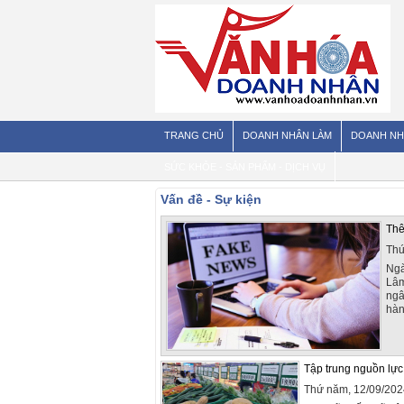
TRANG CHỦ
DOANH NHÂN LÀM
DOANH NH
SỨC KHỎE - SẢN PHẨM - DỊCH VỤ
Vấn đề - Sự kiện
Thê
Thứ
Ngà
Lâm
ngâ
hàng
Tập trung nguồn lực
Thứ năm, 12/09/202