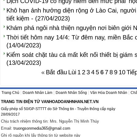
Dịch COVID-19 có nguy hiểm đến mức phải 'học 
Khô hạn ảnh hưởng diện rộng ở Lào Cai, ngườ
tiết kiệm - (27/04/2023)
Khám phá ngôi nhà thiện nguyện nơi biên giới 
Thời tiết hôm nay 14/4: Từ đêm nay, miền Bắc 
(14/04/2023)
Kiểm soát chặt tàu cá mất kết nối thiết bị giám s
(13/04/2023)
«
Bắt đầu
Lùi
1
2
3
4
5
6
7
8
9
10
Tiế
Trang Chủ
Doanh Nhân Làm
Doanh Nhân Sống
Văn Hóa Doanh Nhân
Châ
TRANG TIN ĐIỆN TỬ VANHOADOANHNHAN.NET.VN
Giấy phép số 50/GP-STTTT do Sở Thông tin - Truyền thông cấp ngày
28/09/2017
Chịu trách nhiệm thông tin: Mrs. Nguyễn Thị Minh Thúy
Email:
truongsonmedia365@gmail.com
Ghi rõ nguồn khi lấy thông tin từ website này