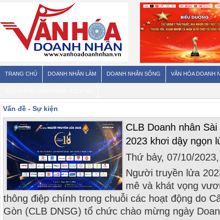
TRANG CHỦ
DOANH NHÂN LÀM
DOANH NHÂN SỐNG
VĂN HÓA DOANH 
SỨC KHỎE - SẢN PHẨM - DỊCH VỤ
Vấn đề - Sự kiện
CLB Doanh nhân Sài 
2023 khơi dậy ngọn l
Thứ bảy, 07/10/2023
Người truyền lửa 202
mê và khát vọng vươn
thông điệp chính trong chuỗi các hoạt động do C
Gòn (CLB DNSG) tổ chức chào mừng ngày Doan