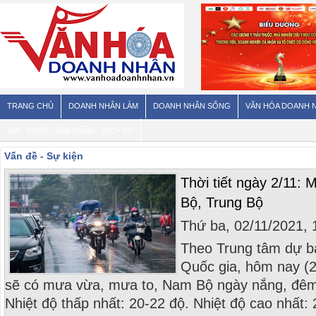
TRANG CHỦ
DOANH NHÂN LÀM
DOANH NHÂN SỐNG
VĂN HÓA DOANH 
SỨC KHỎE - SẢN PHẨM - DỊCH VỤ
Vấn đề - Sự kiện
Thời tiết ngày 2/11:
Bộ, Trung Bộ
Thứ ba, 02/11/2021,
Theo Trung tâm dự b
Quốc gia, hôm nay (2
sẽ có mưa vừa, mưa to, Nam Bộ ngày nắng, đêm
Nhiệt độ thấp nhất: 20-22 độ. Nhiệt độ cao nhất: