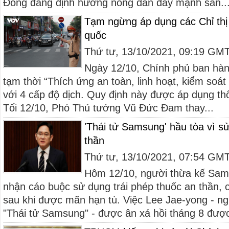
Đồng đang định hướng nông dân đẩy mạnh sản..
Tạm ngừng áp dụng các Chỉ thị 
quốc
Thứ tư, 13/10/2021, 09:19 GM
Ngày 12/10, Chính phủ ban hàn
tạm thời “Thích ứng an toàn, linh hoạt, kiểm soá
với 4 cấp độ dịch. Quy định này được áp dụng th
Tối 12/10, Phó Thủ tướng Vũ Đức Đam thay...
'Thái tử Samsung' hầu tòa vì sử
thần
Thứ tư, 13/10/2021, 07:54 GM
Hôm 12/10, người thừa kế Sam
nhận cáo buộc sử dụng trái phép thuốc an thần, 
sau khi được mãn hạn tù. Việc Lee Jae-yong - n
"Thái tử Samsung" - được ân xá hồi tháng 8 được 