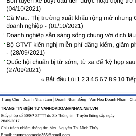
Bốn tuyến xe buýt đầu tiên được hoạt động trở l
(04/10/2021)
Cà Mau: Thị trường xuất khẩu rộng mở nhưng C
doanh nghiệp - (01/10/2021)
Doanh nghiệp sẵn sàng sống chung với dịch lâu 
Bộ GTVT kiến nghị miễn phí đăng kiểm, giảm p
- (28/09/2021)
Quốc hội chuẩn bị từ sớm, từ xa để 'kỳ họp sau 
(27/09/2021)
«
Bắt đầu
Lùi
1
2
3
4
5
6
7
8
9
10
Tiế
Trang Chủ
Doanh Nhân Làm
Doanh Nhân Sống
Văn Hóa Doanh Nhân
Châ
TRANG TIN ĐIỆN TỬ VANHOADOANHNHAN.NET.VN
Giấy phép số 50/GP-STTTT do Sở Thông tin - Truyền thông cấp ngày
28/09/2017
Chịu trách nhiệm thông tin: Mrs. Nguyễn Thị Minh Thúy
Email:
truongsonmedia365@gmail.com