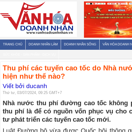
TRANG CHỦ
DOANH NHÂN LÀM
DOANH NHÂN SỐNG
VĂN HÓA DOANH 
SỨC KHỎE - SẢN PHẨM - DỊCH VỤ
Thu phí các tuyến cao tốc do Nhà nướ
hiện như thế nào?
Viết bởi ducanh
Thứ tư, 03/07/2024, 09:25 GMT+7
Nhà nước thu phí đường cao tốc không ph
thu phí là để có nguồn vốn phục vụ cho c
tư phát triển các tuyến cao tốc mới.
Luật Đường bộ vừa được Quốc hội thông q