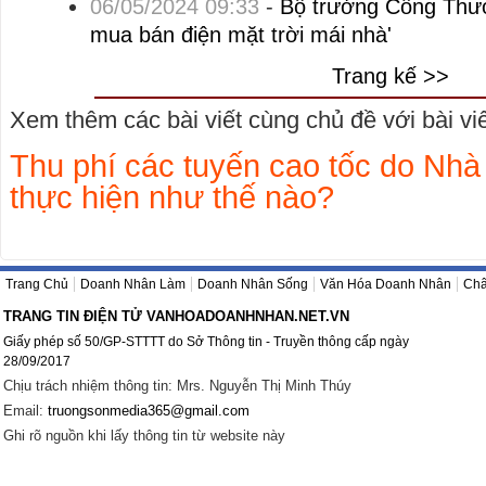
06/05/2024 09:33
-
Bộ trưởng Công Thươ
mua bán điện mặt trời mái nhà'
Trang kế >>
Xem thêm các bài viết cùng chủ đề với bài viết
Thu phí các tuyến cao tốc do Nhà
thực hiện như thế nào?
Trang Chủ
Doanh Nhân Làm
Doanh Nhân Sống
Văn Hóa Doanh Nhân
Châ
TRANG TIN ĐIỆN TỬ VANHOADOANHNHAN.NET.VN
Giấy phép số 50/GP-STTTT do Sở Thông tin - Truyền thông cấp ngày
28/09/2017
Chịu trách nhiệm thông tin: Mrs. Nguyễn Thị Minh Thúy
Email:
truongsonmedia365@gmail.com
Ghi rõ nguồn khi lấy thông tin từ website này