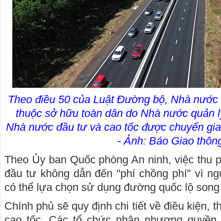
Theo điều 50 của Luật Đường bộ, Nhà nước t
thuộc sở hữu toàn dân do Nhà nước quản l
Nhà nước đầu tư và cao tốc được chuyển gi
- Ảnh: Báo Giao thôn
Theo Ủy ban Quốc phòng An ninh, việc thu 
đầu tư không dẫn đến "phí chồng phí" vì ng
có thể lựa chọn sử dụng đường quốc lộ song
Chính phủ sẽ quy định chi tiết về điều kiện, 
cao tốc. Các tổ chức nhận nhượng quyền 