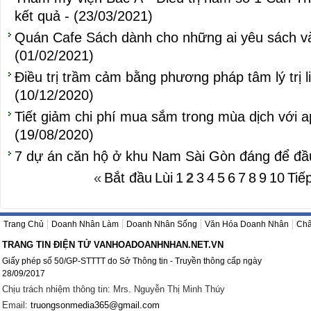
kết quả - (23/03/2021)
Quán Cafe Sách dành cho những ai yêu sách và 
(01/02/2021)
Điều trị trầm cảm bằng phương pháp tâm lý trị l
(10/12/2020)
Tiết giảm chi phí mua sắm trong mùa dịch với a
(19/08/2020)
7 dự án căn hộ ở khu Nam Sài Gòn đáng để đầu
«
Bắt đầu
Lùi
1
2
3
4
5
6
7
8
9
10
Tiế
Trang Chủ
Doanh Nhân Làm
Doanh Nhân Sống
Văn Hóa Doanh Nhân
Châ
TRANG TIN ĐIỆN TỬ VANHOADOANHNHAN.NET.VN
Giấy phép số 50/GP-STTTT do Sở Thông tin - Truyền thông cấp ngày
28/09/2017
Chịu trách nhiệm thông tin: Mrs. Nguyễn Thị Minh Thúy
Email:
truongsonmedia365@gmail.com