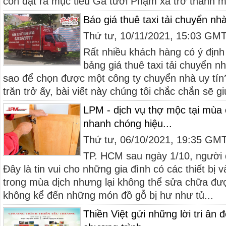
còn đặt ra mục tiêu Gà tươi Phạm xá trở thành m
Báo giá thuê taxi tải chuyển n
Thứ tư, 10/11/2021, 15:03 GM
Rất nhiều khách hàng có ý định
bảng giá thuê taxi tải chuyển 
sao để chọn được một công ty chuyển nhà uy tín
trăn trở ấy, bài viết này chúng tôi chắc chắn sẽ gi
LPM - dịch vụ thợ mộc tại mùa
nhanh chóng hiệu...
Thứ tư, 06/10/2021, 19:35 GM
TP. HCM sau ngày 1/10, người d
Đây là tin vui cho những gia đình có các thiết bị 
trong mùa dịch nhưng lại không thể sửa chữa đư
không kể đến những món đồ gỗ bị hư như tủ...
Thiền Việt gửi những lời tri ân 