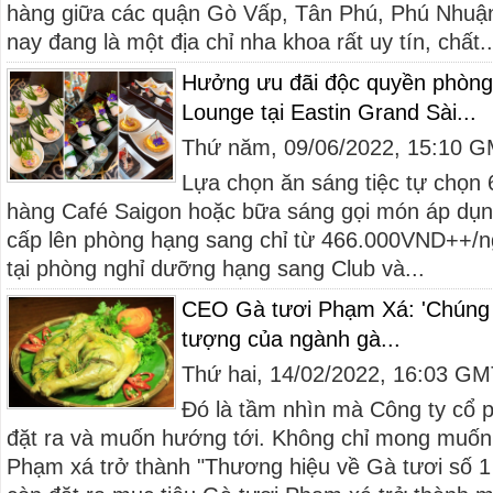
hàng giữa các quận Gò Vấp, Tân Phú, Phú Nhuận
nay đang là một địa chỉ nha khoa rất uy tín, chất..
Hưởng ưu đãi độc quyền phòng 
Lounge tại Eastin Grand Sài...
Thứ năm, 09/06/2022, 15:10 
Lựa chọn ăn sáng tiệc tự chọn
hàng Café Saigon hoặc bữa sáng gọi món áp du
cấp lên phòng hạng sang chỉ từ 466.000VND++/ngư
tại phòng nghỉ dưỡng hạng sang Club và...
CEO Gà tươi Phạm Xá: 'Chúng t
tượng của ngành gà...
Thứ hai, 14/02/2022, 16:03 G
Đó là tầm nhìn mà Công ty c
đặt ra và muốn hướng tới. Không chỉ mong muốn 
Phạm xá trở thành "Thương hiệu về Gà tươi số 