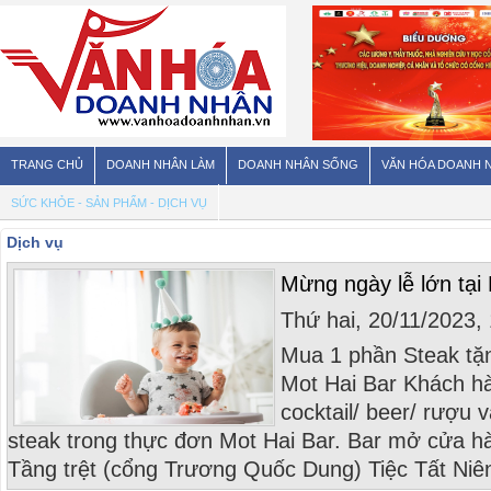
TRANG CHỦ
DOANH NHÂN LÀM
DOANH NHÂN SỐNG
VĂN HÓA DOANH 
SỨC KHỎE - SẢN PHẨM - DỊCH VỤ
Dịch vụ
Mừng ngày lễ lớn tại
Thứ hai, 20/11/2023
Mua 1 phần Steak tặ
Mot Hai Bar Khách hà
cocktail/ beer/ rượu 
steak trong thực đơn Mot Hai Bar. Bar mở cửa h
Tầng trệt (cổng Trương Quốc Dung) Tiệc Tất Niên 