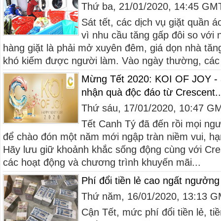
Thứ ba, 21/01/2020, 14:45 GM
Sát tết, các dịch vụ giặt quần á
vì nhu cầu tăng gấp đôi so với
hàng giặt là phải mở xuyên đêm, giá dọn nhà tă
khó kiếm được người làm. Vào ngày thường, các 
Mừng Tết 2020: KOI OF JOY - 
nhận quà độc đáo từ Crescent..
Thứ sáu, 17/01/2020, 10:47 G
Tết Canh Tý đã đến rồi mọi ngườ
để chào đón một năm mới ngập tràn niềm vui, hạ
Hãy lưu giữ khoảnh khắc sống động cùng với Cre
các hoạt động và chương trình khuyến mãi...
Phí đổi tiền lẻ cao ngất ngưởn
Thứ năm, 16/01/2020, 13:13 
Cận Tết, mức phí đổi tiền lẻ, ti