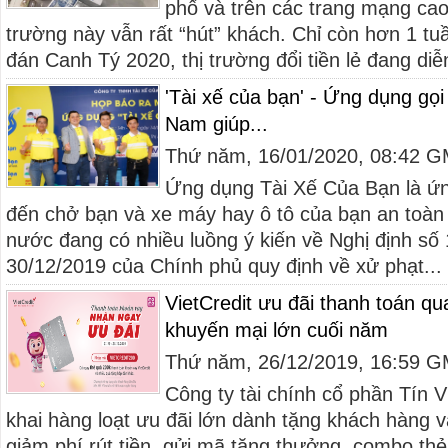
phố và trên các trang mạng ca
trường này vẫn rất “hút” khách. Chỉ còn hơn 1 t
đán Canh Tý 2020, thị trường đổi tiền lẻ đang diễn
'Tài xế của bạn' - Ứng dụng gọi t
Nam giúp...
Thứ năm, 16/01/2020, 08:42 
Ứng dụng Tài Xế Của Bạn là ứng
đến chở bạn và xe máy hay ô tô của bạn an toàn 
nước đang có nhiều luồng ý kiến về Nghị định s
30/12/2019 của Chính phủ quy định về xử phạt...
VietCredit ưu đãi thanh toán 
khuyến mại lớn cuối năm
Thứ năm, 26/12/2019, 16:59 
Công ty tài chính cổ phần Tín Vi
khai hàng loạt ưu đãi lớn dành tặng khách hàng 
giảm phí rút tiền, gửi mã tặng thưởng, combo t