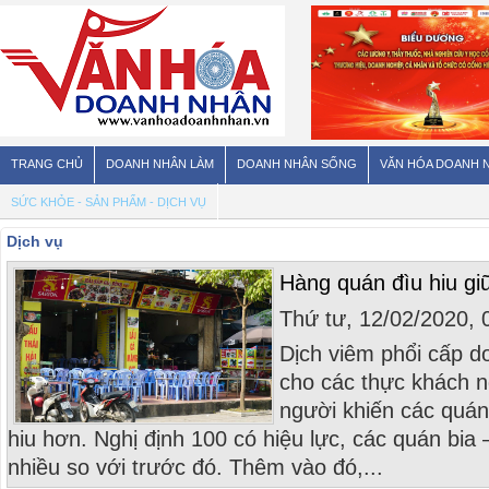
TRANG CHỦ
DOANH NHÂN LÀM
DOANH NHÂN SỐNG
VĂN HÓA DOANH 
SỨC KHỎE - SẢN PHẨM - DỊCH VỤ
Dịch vụ
Hàng quán đìu hiu g
Thứ tư, 12/02/2020,
Dịch viêm phổi cấp do
cho các thực khách n
người khiến các quán
hiu hơn. Nghị định 100 có hiệu lực, các quán bi
nhiều so với trước đó. Thêm vào đó,...