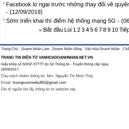
Facebook lo ngại trước những thay đổi về quyền
- (12/09/2019)
Sớm triển khai thí điểm hệ thống mạng 5G - (0
«
Bắt đầu
Lùi
1
2
3
4
5
6
7
8
9
10
Tiế
Trang Chủ
Doanh Nhân Làm
Doanh Nhân Sống
Văn Hóa Doanh Nhân
Châ
TRANG TIN ĐIỆN TỬ VANHOADOANHNHAN.NET.VN
Giấy phép số 50/GP-STTTT do Sở Thông tin - Truyền thông cấp ngày
28/09/2017
Chịu trách nhiệm thông tin: Mrs. Nguyễn Thị Minh Thúy
Email:
truongsonmedia365@gmail.com
Ghi rõ nguồn khi lấy thông tin từ website này