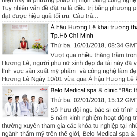
hiện nay là phương pháp trị mụn bằng công nghệ 
Tuy nhiên vấn đề đặt ra là điều trị bằng phương 
đạt được hiệu quả tối ưu. Câu trả...
Á hậu Hương Lê khai trương th
Tp.Hồ Chí Minh
Thứ ba, 16/01/2018, 08:34 GM
Vượt qua nhiều thăng trầm tron
Hương Lê, người phụ nữ xinh đẹp đa tài này đã 
lĩnh vực sản xuất mỹ phẩm và công nghệ làm đẹp
Hương Lê Ngày 10/01 vừa qua Á hậu Hương Lê kh
Belo Medical spa & clinic “Bậc 
Thứ ba, 02/01/2018, 15:12 GM
Sở hữu đội ngũ bác sĩ có trình
5 năm kinh nghiệm hoạt động 
thường xuyên tham gia các khóa tu nghiệp tại nh
ngành thẩm mỹ trên thế giới, Belo Medical spa & cl