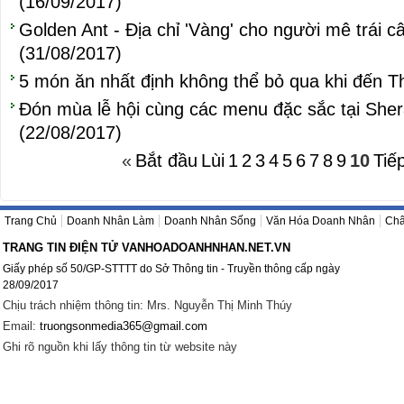
(16/09/2017)
Golden Ant - Địa chỉ 'Vàng' cho người mê trái c
(31/08/2017)
5 món ăn nhất định không thể bỏ qua khi đến Th
Đón mùa lễ hội cùng các menu đặc sắc tại Sher
(22/08/2017)
«
Bắt đầu
Lùi
1
2
3
4
5
6
7
8
9
10
Tiế
Trang Chủ
Doanh Nhân Làm
Doanh Nhân Sống
Văn Hóa Doanh Nhân
Châ
TRANG TIN ĐIỆN TỬ VANHOADOANHNHAN.NET.VN
Giấy phép số 50/GP-STTTT do Sở Thông tin - Truyền thông cấp ngày
28/09/2017
Chịu trách nhiệm thông tin: Mrs. Nguyễn Thị Minh Thúy
Email:
truongsonmedia365@gmail.com
Ghi rõ nguồn khi lấy thông tin từ website này