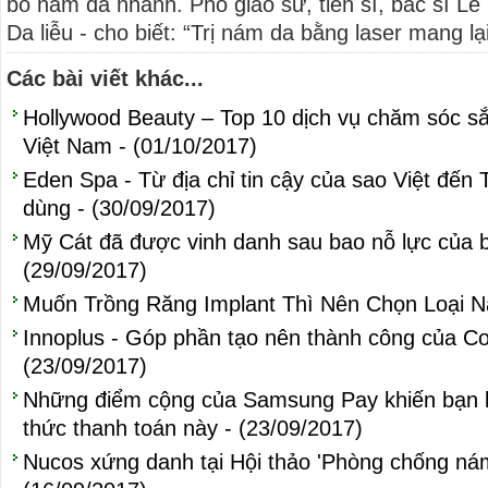
bỏ nám da nhanh. Phó giáo sư, tiến sĩ, bác sĩ L
Da liễu - cho biết: “Trị nám da bằng laser mang lại
Các bài viết khác...
Hollywood Beauty – Top 10 dịch vụ chăm sóc sắ
Việt Nam - (01/10/2017)
Eden Spa - Từ địa chỉ tin cậy của sao Việt đến 
dùng - (30/09/2017)
Mỹ Cát đã được vinh danh sau bao nỗ lực của b
(29/09/2017)
Muốn Trồng Răng Implant Thì Nên Chọn Loại Nà
Innoplus - Góp phần tạo nên thành công của Co
(23/09/2017)
Những điểm cộng của Samsung Pay khiến bạn k
thức thanh toán này - (23/09/2017)
Nucos xứng danh tại Hội thảo 'Phòng chống nám