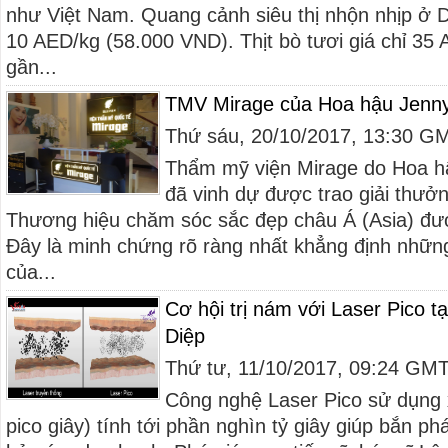
như Việt Nam. Quang cảnh siêu thị nhộn nhịp ở D
10 AED/kg (58.000 VND). Thịt bò tươi giá chỉ 35
gần...
TMV Mirage của Hoa hậu Jenny
Thứ sáu, 20/10/2017, 13:30 G
Thẩm mỹ viện Mirage do Hoa h
đã vinh dự được trao giải thưở
Thương hiệu chăm sóc sắc đẹp châu Á (Asia) đượ
Đây là minh chứng rõ ràng nhất khẳng định nhữn
của...
Cơ hội trị nám với Laser Pico 
Diệp
Thứ tư, 11/10/2017, 09:24 GM
Công nghệ Laser Pico sử dụng 
pico giây) tính tới phần nghìn tỷ giây giúp bắn p