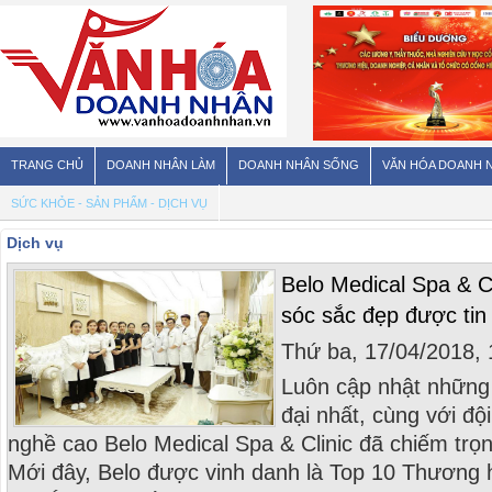
TRANG CHỦ
DOANH NHÂN LÀM
DOANH NHÂN SỐNG
VĂN HÓA DOANH 
SỨC KHỎE - SẢN PHẨM - DỊCH VỤ
Dịch vụ
Belo Medical Spa & C
sóc sắc đẹp được tin 
Thứ ba, 17/04/2018,
Luôn cập nhật những
đại nhất, cùng với độ
nghề cao Belo Medical Spa & Clinic đã chiếm trọ
Mới đây, Belo được vinh danh là Top 10 Thương