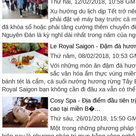
Thứ hai, 12/02/2018, 10:58 G
Xu hướng du lịch dịp Tết trở nê
phải đặt vé máy bay trước cả m
đã khóa sổ hoặc phải tăng cường thêm chuyến để
Nguyên Đán là kỳ nghỉ dài nhất trong năm của ngư
Le Royal Saigon - Đậm đà hương
Thứ năm, 08/02/2018, 10:53 
Với những món ăn đậm đà hươn
sắc văn hóa ẩm thực vùng miền
bánh tét lá cẩm, cá suối nướng hương rừng Tây B
Royal Saigon bạn không cần đi đâu xa vẫn có th
Cosy Spa - Địa điểm đầu tiên t
cao tại miền B�...
Thứ sáu, 26/01/2018, 15:50 G
Một trong những phương pháp t