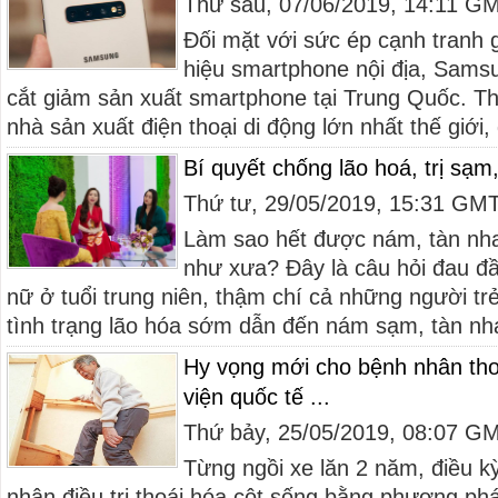
Thứ sáu, 07/06/2019, 14:11 G
Đối mặt với sức ép cạnh tranh 
hiệu smartphone nội địa, Sams
cắt giảm sản xuất smartphone tại Trung Quốc. T
nhà sản xuất điện thoại di động lớn nhất thế giới,
Bí quyết chống lão hoá, trị sạ
Thứ tư, 29/05/2019, 15:31 GM
Làm sao hết được nám, tàn nhan
như xưa? Đây là câu hỏi đau đ
nữ ở tuổi trung niên, thậm chí cả những người trẻ
tình trạng lão hóa sớm dẫn đến nám sạm, tàn nha
Hy vọng mới cho bệnh nhân thoá
viện quốc tế ...
Thứ bảy, 25/05/2019, 08:07 G
Từng ngồi xe lăn 2 năm, điều k
nhân điều trị thoái hóa cột sống bằng phương phá