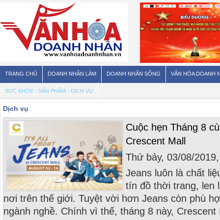
TRANG CHỦ
DOANH NHÂN LÀM
DOANH NHÂN SỐNG
VĂN HÓA DOANH 
SỨC KHỎE - SẢN PHẨM - DỊCH VỤ
Dịch vụ
Cuộc hẹn Tháng 8 cùng
Crescent Mall
Thứ bảy, 03/08/2019
Jeans luôn là chất li
tín đồ thời trang, len
nơi trên thế giới. Tuyệt vời hơn Jeans còn phù hợ
ngành nghề. Chính vì thế, tháng 8 này, Crescent 