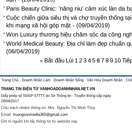
Paris Beauty Clinic: 'nâng niu' cảm xúc làn da b
Cuộc chiến giữa siêu thị và chợ truyền thống tạ
khi mạng xã hội góp mặt - (09/04/2019)
Won Luxury thương hiệu chăm sóc da công nghệ
World Medical Beauty: Địa chỉ làm đẹp chuẩn qu
(06/04/2019)
«
Bắt đầu
Lùi
1
2
3
4
5
6
7
8
9
10
Tiế
Trang Chủ
Doanh Nhân Làm
Doanh Nhân Sống
Văn Hóa Doanh Nhân
Châ
TRANG TIN ĐIỆN TỬ VANHOADOANHNHAN.NET.VN
Giấy phép số 50/GP-STTTT do Sở Thông tin - Truyền thông cấp ngày
28/09/2017
Chịu trách nhiệm thông tin: Mrs. Nguyễn Thị Minh Thúy
Email:
truongsonmedia365@gmail.com
Ghi rõ nguồn khi lấy thông tin từ website này