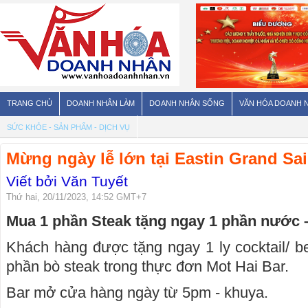
TRANG CHỦ
DOANH NHÂN LÀM
DOANH NHÂN SỐNG
VĂN HÓA DOANH 
SỨC KHỎE - SẢN PHẨM - DỊCH VỤ
Mừng ngày lễ lớn tại Eastin Grand Sa
Viết bởi Văn Tuyết
Thứ hai, 20/11/2023, 14:52 GMT+7
Mua 1 phần Steak tặng ngay 1 phần nước 
Khách hàng được tặng ngay 1 ly cocktail/ be
phần bò steak trong thực đơn Mot Hai Bar.
Bar mở cửa hàng ngày từ 5pm - khuya.