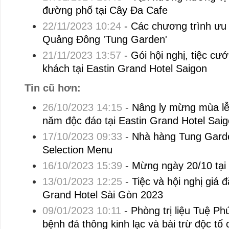
đường phố tại Cây Đa Cafe
22/11/2023 10:24
-
Các chương trình ưu 
Quảng Đông 'Tung Garden'
21/11/2023 13:57
-
Gói hội nghị, tiệc cướ
khách tại Eastin Grand Hotel Saigon
Tin cũ hơn:
26/10/2023 14:15
-
Nâng ly mừng mùa lễ 
năm độc đáo tại Eastin Grand Hotel Sai
17/10/2023 09:33
-
Nhà hàng Tung Gard
Selection Menu
16/10/2023 15:39
-
Mừng ngày 20/10 tại
13/01/2023 12:25
-
Tiệc và hội nghị giá đ
Grand Hotel Sài Gòn 2023
09/01/2023 10:11
-
Phòng trị liệu Tuệ P
bệnh đả thông kinh lạc và bài trừ độc tố 