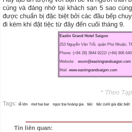
cúng và đáng nhớ tại khách sạn 5 sao cùn
được chuẩn bị đặc biệt bởi các đầu bếp chuy
đi kèm khi đặt tiệc từ đây đến cuối tháng 9.
Eastin Grand Hotel Saigon
253 Nguyễn Văn Trỗi, quận Phú Nhuận, 
Phone: (+84 28) 3844 9222/ (+84) 906 640
Website:
essm@eastingrandsaigon.com
Mail:
www.eastingrandsaigon.com
* Theo Tạp
Tags:
lễ lớn
mot hai bar
ngọc trai hoàng gia
tiệc
tiệc cưới giá đặc biệt
Tin liên quan: