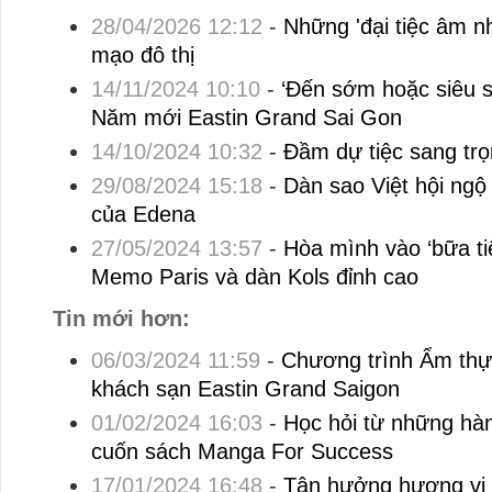
28/04/2026 12:12
-
Những 'đại tiệc âm nh
mạo đô thị
14/11/2024 10:10
-
‘Đến sớm hoặc siêu 
Năm mới Eastin Grand Sai Gon
14/10/2024 10:32
-
Đầm dự tiệc sang tr
29/08/2024 15:18
-
Dàn sao Việt hội ngộ 
của Edena
27/05/2024 13:57
-
Hòa mình vào ‘bữa ti
Memo Paris và dàn Kols đỉnh cao
Tin mới hơn:
06/03/2024 11:59
-
Chương trình Ẩm thực
khách sạn Eastin Grand Saigon
01/02/2024 16:03
-
Học hỏi từ những hành
cuốn sách Manga For Success
17/01/2024 16:48
-
Tận hưởng hương vị