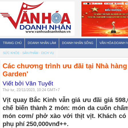
TRANG CHỦ
DOANH NHÂN LÀM
DOANH NHÂN SỐNG
VĂN HÓA DOANH 
SỨC KHỎE - SẢN PHẨM - DỊCH VỤ
Các chương trình ưu đãi tại Nhà hàn
Garden'
Viết bởi Văn Tuyết
Thứ tư, 22/11/2023, 10:24 GMT+7
Vịt quay Bắc Kinh vẫn giá ưu đãi giá 59
chế biến thành 2 món: món da cuốn chấm
món cơm/ phở xào với thịt vịt. Khách có
phụ phí 250,000vnđ++.