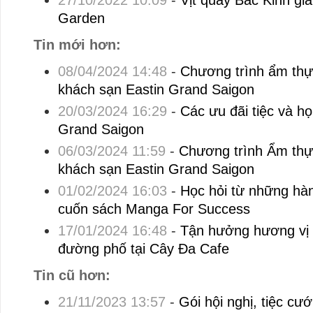
27/10/2022 10:09
-
Vịt quay Bắc Kinh giá
Garden
Tin mới hơn:
08/04/2024 14:48
-
Chương trình ẩm thực
khách sạn Eastin Grand Saigon
20/03/2024 16:29
-
Các ưu đãi tiệc và họ
Grand Saigon
06/03/2024 11:59
-
Chương trình Ẩm thực
khách sạn Eastin Grand Saigon
01/02/2024 16:03
-
Học hỏi từ những hành
cuốn sách Manga For Success
17/01/2024 16:48
-
Tận hưởng hương vị
đường phố tại Cây Đa Cafe
Tin cũ hơn:
21/11/2023 13:57
-
Gói hội nghị, tiệc cướ