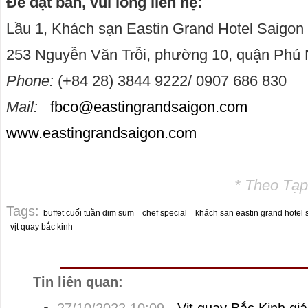
Để đặt bàn, vui lòng liên hệ:
Lầu 1, Khách sạn Eastin Grand Hotel Saigon
253 Nguyễn Văn Trỗi, phường 10, quận Ph
Phone:
(+84 28) 3844 9222/ 0907 686 830
Mail:
fbco@eastingrandsaigon.com
www.eastingrandsaigon.com
* Theo Tạp
Tags:
buffet cuối tuần dim sum
chef special
khách sạn eastin grand hotel 
vịt quay bắc kinh
Tin liên quan: