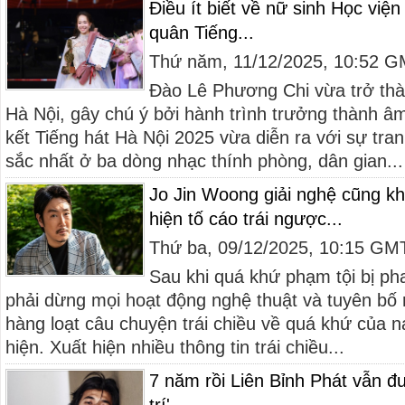
Điều ít biết về nữ sinh Học vi
quân Tiếng...
Thứ năm, 11/12/2025, 10:52 
Đào Lê Phương Chi vừa trở th
Hà Nội, gây chú ý bởi hành trình trưởng thành â
kết Tiếng hát Hà Nội 2025 vừa diễn ra với sự tranh
sắc nhất ở ba dòng nhạc thính phòng, dân gian...
Jo Jin Woong giải nghệ cũng kh
hiện tố cáo trái ngược...
Thứ ba, 09/12/2025, 10:15 GM
Sau khi quá khứ phạm tội bị ph
phải dừng mọi hoạt động nghệ thuật và tuyên bố rời
hàng loạt câu chuyện trái chiều về quá khứ của na
hiện. Xuất hiện nhiều thông tin trái chiều...
7 năm rồi Liên Bỉnh Phát vẫn đ