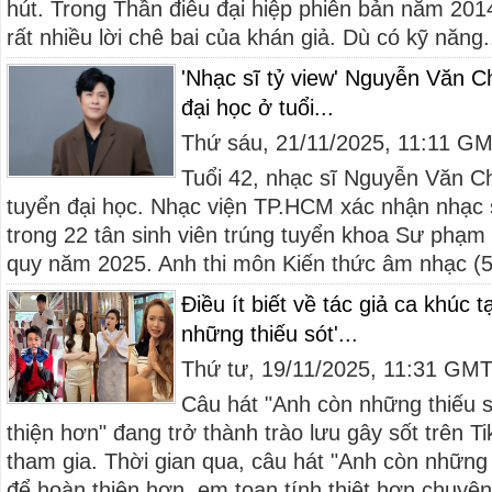
hút. Trong Thần điêu đại hiệp phiên bản năm 201
rất nhiều lời chê bai của khán giả. Dù có kỹ năng.
'Nhạc sĩ tỷ view' Nguyễn Văn C
đại học ở tuổi...
Thứ sáu, 21/11/2025, 11:11 G
Tuổi 42, nhạc sĩ Nguyễn Văn Ch
tuyển đại học. Nhạc viện TP.HCM xác nhận nhạc
trong 22 tân sinh viên trúng tuyển khoa Sư phạm
quy năm 2025. Anh thi môn Kiến thức âm nhạc (5,
Điều ít biết về tác giả ca khúc 
những thiếu sót'...
Thứ tư, 19/11/2025, 11:31 GM
Câu hát "Anh còn những thiếu 
thiện hơn" đang trở thành trào lưu gây sốt trên T
tham gia. Thời gian qua, câu hát "Anh còn những
để hoàn thiện hơn, em toan tính thiệt hơn chuyện