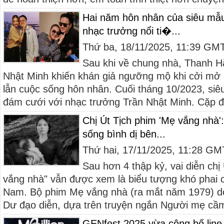
Hai năm hôn nhân của siêu mẫ
nhạc trưởng nổi ti�...
Thứ ba, 18/11/2025, 11:39 GM
Sau khi về chung nhà, Thanh H
Nhật Minh khiến khán giả ngưỡng mộ khi cởi mở 
lẫn cuộc sống hôn nhân. Cuối tháng 10/2023, s
đám cưới với nhạc trưởng Trần Nhật Minh. Cặp đô
Chị Út Tịch phim 'Mẹ vắng nhà'
sống bình dị bên...
Thứ hai, 17/11/2025, 11:28 G
Sau hơn 4 thập kỷ, vai diễn chị
vắng nhà" vẫn được xem là biểu tượng khó phai 
Nam. Bộ phim Mẹ vắng nhà (ra mắt năm 1979)
Dư đạo diễn, dựa trên truyện ngắn Người mẹ cầm
GENfest 2025 vừa công bố line-