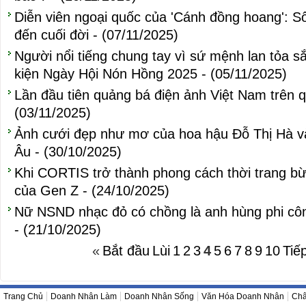
Diễn viên ngoại quốc của 'Cánh đồng hoang': S
đến cuối đời - (07/11/2025)
Người nổi tiếng chung tay vì sứ mệnh lan tỏa s
kiện Ngày Hội Nón Hồng 2025 - (05/11/2025)
Lần đầu tiên quảng bá điện ảnh Việt Nam trên 
(03/11/2025)
Ảnh cưới đẹp như mơ của hoa hậu Đỗ Thị Hà và 
Âu - (30/10/2025)
Khi CORTIS trở thành phong cách thời trang 
của Gen Z - (24/10/2025)
Nữ NSND nhạc đỏ có chồng là anh hùng phi cô
- (21/10/2025)
«
Bắt đầu
Lùi
1
2
3
4
5
6
7
8
9
10
Tiế
Trang Chủ
Doanh Nhân Làm
Doanh Nhân Sống
Văn Hóa Doanh Nhân
Châ