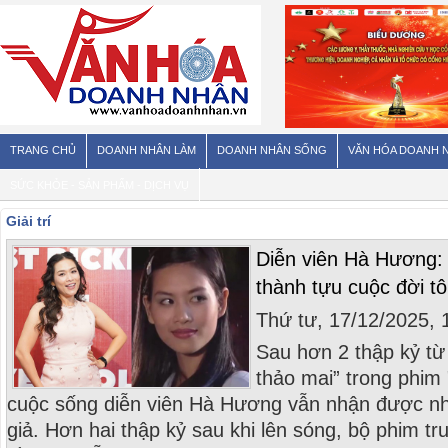
TRANG CHỦ
DOANH NHÂN LÀM
DOANH NHÂN SỐNG
VĂN HÓA DOANH 
SỨC KHỎE - SẢN PHẨM - DỊCH VỤ
Giải trí
Diễn viên Hà Hương: V
thành tựu cuộc đời tô
Thứ tư, 17/12/2025,
Sau hơn 2 thập kỷ từ 
thảo mai” trong phim 
cuộc sống diễn viên Hà Hương vẫn nhận được n
giả. Hơn hai thập kỷ sau khi lên sóng, bộ phim tr