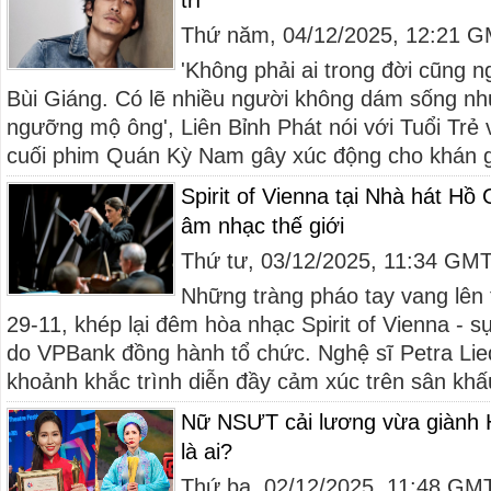
trí'
Thứ năm, 04/12/2025, 12:21 
'Không phải ai trong đời cũng
Bùi Giáng. Có lẽ nhiều người không dám sống nh
ngưỡng mộ ông', Liên Bỉnh Phát nói với Tuổi Trẻ 
cuối phim Quán Kỳ Nam gây xúc động cho khán gi
Spirit of Vienna tại Nhà hát Hồ
âm nhạc thế giới
Thứ tư, 03/12/2025, 11:34 GM
Những tràng pháo tay vang lên
29-11, khép lại đêm hòa nhạc Spirit of Vienna - s
do VPBank đồng hành tổ chức. Nghệ sĩ Petra Lieda
khoảnh khắc trình diễn đầy cảm xúc trên sân khấu 
Nữ NSƯT cải lương vừa giành 
là ai?
Thứ ba, 02/12/2025, 11:48 GM