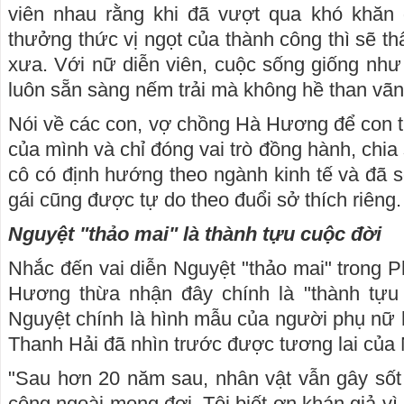
viên nhau rằng khi đã vượt qua khó khăn 
thưởng thức vị ngọt của thành công thì sẽ t
xưa. Với nữ diễn viên, cuộc sống giống như 
luôn sẵn sàng nếm trải mà không hề than vãn
Nói về các con, vợ chồng Hà Hương để con 
của mình và chỉ đóng vai trò đồng hành, chia 
cô có định hướng theo ngành kinh tế và đã s
gái cũng được tự do theo đuổi sở thích riêng.
Nguyệt "thảo mai" là thành tựu cuộc đời
Nhắc đến vai diễn Nguyệt "thảo mai" trong Ph
Hương thừa nhận đây chính là "thành tựu 
Nguyệt chính là hình mẫu của người phụ nữ 
Thanh Hải đã nhìn trước được tương lai của 
"Sau hơn 20 năm sau, nhân vật vẫn gây sốt 
công ngoài mong đợi. Tôi biết ơn khán giả v