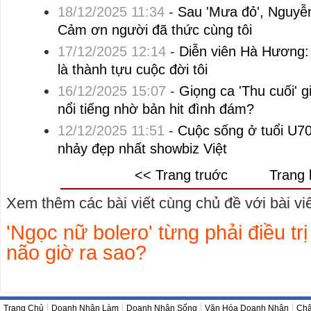
18/12/2025 11:34
-
Sau 'Mưa đỏ', Nguyễ
Cảm ơn người đã thức cùng tôi
17/12/2025 12:14
-
Diễn viên Hà Hương: 
là thành tựu cuộc đời tôi
16/12/2025 15:07
-
Giọng ca 'Thu cuối' 
nổi tiếng nhờ bản hit đình đám?
12/12/2025 11:51
-
Cuộc sống ở tuổi U7
nhảy đẹp nhất showbiz Việt
<< Trang truớc
Trang 
Xem thêm các bài viết cùng chủ đề với bài viết
'Ngọc nữ bolero' từng phải điều t
não giờ ra sao?
Trang Chủ
Doanh Nhân Làm
Doanh Nhân Sống
Văn Hóa Doanh Nhân
Châ