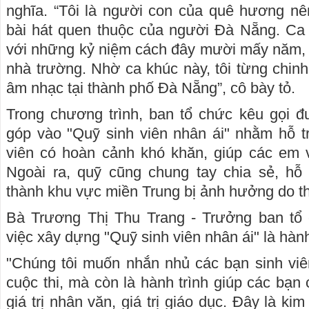
nghĩa. “Tôi là người con của quê hương nê
bài hát quen thuộc của người Đà Nẵng. Ca 
với những kỷ niệm cách đây mười mấy năm, kh
nhà trường. Nhờ ca khúc này, tôi từng chin
âm nhạc tại thành phố Đà Nẵng”, cô bày tỏ.
Trong chương trình, ban tổ chức kêu gọi đ
góp vào "Quỹ sinh viên nhân ái" nhằm hỗ t
viên có hoàn cảnh khó khăn, giúp các em v
Ngoài ra, quỹ cũng chung tay chia sẻ, hỗ 
thành khu vực miền Trung bị ảnh hưởng do thiê
Bà Trương Thị Thu Trang - Trưởng ban tổ 
việc xây dựng "Quỹ sinh viên nhân ái" là hành
"Chúng tôi muốn nhắn nhủ các bạn sinh viê
cuộc thi, mà còn là hành trình giúp các bạn
giá trị nhân văn, giá trị giáo dục. Đây là ki