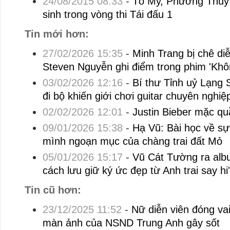
24/08/2015 08:33
-
Tố My, Phương Thuỷ 
sinh trong vòng thi Tái đấu 1
Tin mới hơn:
27/02/2026 15:35
-
Minh Trang bị chê di
Steven Nguyễn ghi điểm trong phim 'Khôn
03/02/2026 12:16
-
Bí thư Tỉnh uỷ Lạng 
đi bộ khiến giới chơi guitar chuyên nghi
02/02/2026 12:01
-
Justin Bieber mặc q
09/01/2026 15:38
-
Hạ Vũ: Bài học về sự 
mình ngoạn mục của chàng trai đất Mỏ
05/01/2026 15:17
-
Vũ Cát Tường ra albu
cách lưu giữ ký ức đẹp từ Anh trai say hi'
Tin cũ hơn:
23/12/2025 11:52
-
Nữ diễn viên đóng vai 
màn ảnh của NSND Trung Anh gây sốt