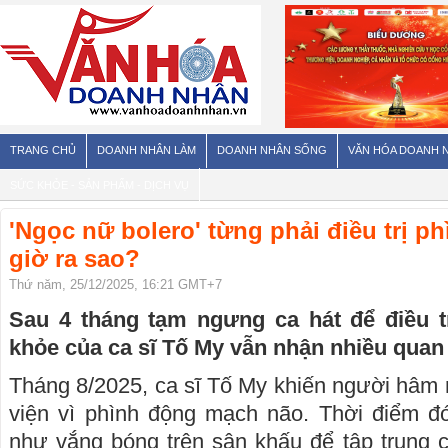
TRANG CHỦ
DOANH NHÂN LÀM
DOANH NHÂN SỐNG
VĂN HÓA DOANH 
SỨC KHỎE - SẢN PHẨM - DỊCH VỤ
'Ngọc nữ bolero' từng phải điều trị 
giờ ra sao?
Thứ năm, 25/12/2025, 16:21 GMT+7
Sau 4 tháng tạm ngưng ca hát để điều tr
khỏe của ca sĩ Tố My vẫn nhận nhiều quan
Tháng 8/2025, ca sĩ Tố My khiến người hâm m
viện vì phình động mạch não. Thời điểm đó
như vắng bóng trên sân khấu để tập trung ch