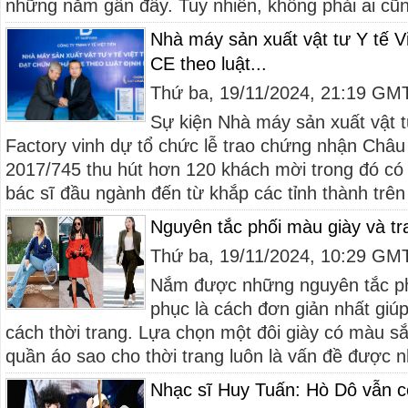
những năm gần đây. Tuy nhiên, không phải ai cũn
Nhà máy sản xuất vật tư Y tế V
CE theo luật...
Thứ ba, 19/11/2024, 21:19 GM
Sự kiện Nhà máy sản xuất vật tư
Factory vinh dự tổ chức lễ trao chứng nhận Ch
2017/745 thu hút hơn 120 khách mời trong đó có
bác sĩ đầu ngành đến từ khắp các tỉnh thành trên
Nguyên tắc phối màu giày và t
Thứ ba, 19/11/2024, 10:29 GM
Nắm được những nguyên tắc ph
phục là cách đơn giản nhất gi
cách thời trang. Lựa chọn một đôi giày có màu s
quần áo sao cho thời trang luôn là vấn đề được n
Nhạc sĩ Huy Tuấn: Hò Dô vẫn cò