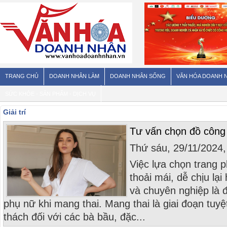
TRANG CHỦ
DOANH NHÂN LÀM
DOANH NHÂN SỐNG
VĂN HÓA DOANH 
SỨC KHỎE - SẢN PHẨM - DỊCH VỤ
Giải trí
Tư vấn chọn đồ công
Thứ sáu, 29/11/2024
Việc lựa chọn trang 
thoải mái, dễ chịu lại
và chuyên nghiệp là 
phụ nữ khi mang thai. Mang thai là giai đoạn tuy
thách đối với các bà bầu, đặc...