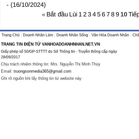
- (16/10/2024)
«
Bắt đầu
Lùi
1
2
3
4
5
6
7
8
9
10
Tiế
Trang Chủ
Doanh Nhân Làm
Doanh Nhân Sống
Văn Hóa Doanh Nhân
Châ
TRANG TIN ĐIỆN TỬ VANHOADOANHNHAN.NET.VN
Giấy phép số 50/GP-STTTT do Sở Thông tin - Truyền thông cấp ngày
28/09/2017
Chịu trách nhiệm thông tin: Mrs. Nguyễn Thị Minh Thúy
Email:
truongsonmedia365@gmail.com
Ghi rõ nguồn khi lấy thông tin từ website này