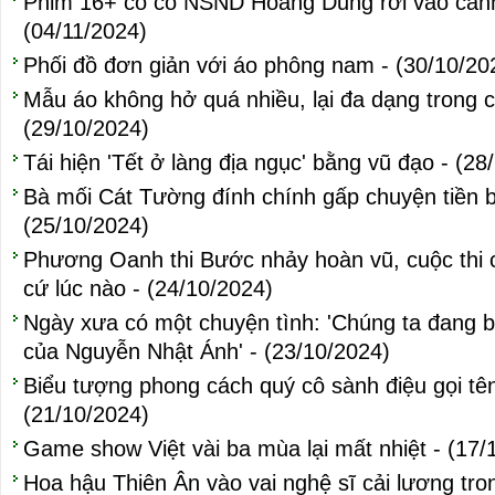
Phim 16+ có cố NSND Hoàng Dũng rơi vào cảnh
(04/11/2024)
Phối đồ đơn giản với áo phông nam - (30/10/20
Mẫu áo không hở quá nhiều, lại đa dạng trong 
(29/10/2024)
Tái hiện 'Tết ở làng địa ngục' bằng vũ đạo - (28
Bà mối Cát Tường đính chính gấp chuyện tiền 
(25/10/2024)
Phương Oanh thi Bước nhảy hoàn vũ, cuộc thi có
cứ lúc nào - (24/10/2024)
Ngày xưa có một chuyện tình: 'Chúng ta đang b
của Nguyễn Nhật Ánh' - (23/10/2024)
Biểu tượng phong cách quý cô sành điệu gọi tên
(21/10/2024)
Game show Việt vài ba mùa lại mất nhiệt - (17/
Hoa hậu Thiên Ân vào vai nghệ sĩ cải lương tro