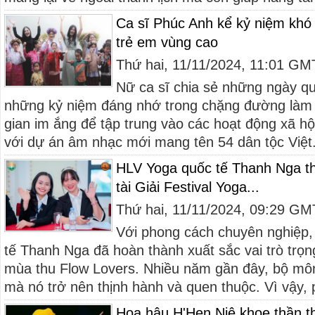
Ca sĩ Phúc Anh kể kỷ niệm khó
trẻ em vùng cao
Thứ hai, 11/11/2024, 11:01 G
Nữ ca sĩ chia sẻ những ngày qu
những kỷ niệm đáng nhớ trong chặng đường làm 
gian im ắng để tập trung vào các hoạt động xã hội
với dự án âm nhạc mới mang tên 54 dân tộc Việt.
HLV Yoga quốc tế Thanh Nga thă
tài Giải Festival Yoga...
Thứ hai, 11/11/2024, 09:29 G
Với phong cách chuyên nghiệp,
tế Thanh Nga đã hoàn thành xuất sắc vai trò trọng 
mùa thu Flow Lovers. Nhiều năm gần đây, bộ môn
mà nó trở nên thịnh hành và quen thuộc. Vì vậy, 
Hoa hậu H'Hen Niê khoe thần thá