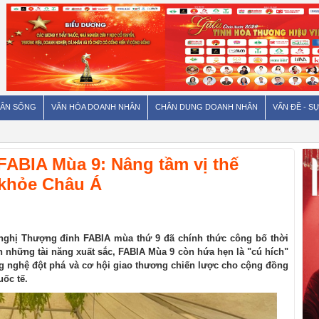
ÂN SỐNG
VĂN HÓA DOANH NHÂN
CHÂN DUNG DOANH NHÂN
VẤN ĐỀ - SỰ
FABIA Mùa 9: Nâng tầm vị thế
khỏe Châu Á
ghị Thượng đỉnh FABIA mùa thứ 9 đã chính thức công bố thời
nh những tài năng xuất sắc, FABIA Mùa 9 còn hứa hẹn là "cú hích"
nghệ đột phá và cơ hội giao thương chiến lược cho cộng đồng
ốc tế.