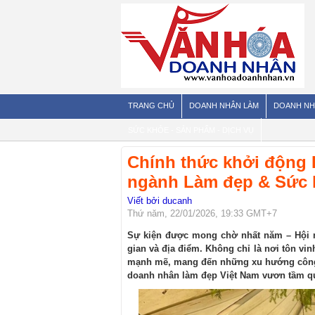
TRANG CHỦ
DOANH NHÂN LÀM
DOANH NH
SỨC KHỎE - SẢN PHẨM - DỊCH VỤ
Chính thức khởi động 
ngành Làm đẹp & Sức 
Viết bởi ducanh
Thứ năm, 22/01/2026, 19:33 GMT+7
Sự kiện được mong chờ nhất năm – Hội n
gian và địa điểm. Không chỉ là nơi tôn vi
mạnh mẽ, mang đến những xu hướng công 
doanh nhân làm đẹp Việt Nam vươn tầm qu