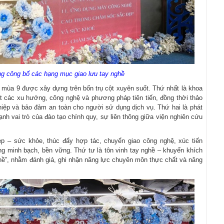
ng công bố các hạng mục giao lưu tay nghề
 mùa 9 được xây dựng trên bốn trụ cột xuyên suốt. Thứ nhất là khoa
ật các xu hướng, công nghệ và phương pháp tiên tiến, đồng thời thảo
hiệp và bảo đảm an toàn cho người sử dụng dịch vụ. Thứ hai là phát
nh vai trò của đào tạo chính quy, sự liên thông giữa viện nghiên cứu
ẹp – sức khỏe, thúc đẩy hợp tác, chuyển giao công nghệ, xúc tiến
g minh bạch, bền vững. Thứ tư là tôn vinh tay nghề – khuyến khích
ghề”, nhằm đánh giá, ghi nhận năng lực chuyên môn thực chất và nâng