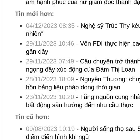
ấm hạnh phúc của nữ giám đốc thành đạ
Tin mới hơn:
04/12/2023 08:35
-
Nghệ sỹ Trúc Thy kêu
nhiên”
29/11/2023 10:46
-
Vốn FDI thực hiện ca
gần đây
29/11/2023 07:49
-
Câu chuyện trở thành
ngọng đầy xúc động của Đàm Thị Loan
28/11/2023 18:09
-
Nguyễn Thương: chuy
hồn bằng liệu pháp dòng thời gian
23/11/2023 10:20
-
Tăng nguồn cung nhà 
bất động sản hướng đến nhu cầu thực
Tin cũ hơn:
09/08/2023 10:19
-
Người sống thọ sau 5
điểm điển hình khi ngủ