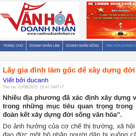
TRANG CHỦ
DOANH NHÂN LÀM
DOANH NHÂN SỐNG
VĂN HÓA DOANH 
SỨC KHỎE - SẢN PHẨM - DỊCH VỤ
Lấy gia đình làm gốc để xây dựng đờ
Viết bởi ducanh
Thứ ba, 22/08/2023, 15:47 GMT+7
Nhiều địa phương đã xác định xây dựng v
trong những mục tiêu quan trọng trong
đoàn kết xây dựng đời sống văn hóa”.
Do ảnh hưởng của cơ chế thị trường, xã hội b
đạo đức một bộ phận người dân bị xuống c