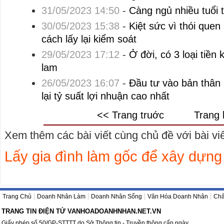
31/05/2023 14:50
-
Càng ngủ nhiều tuổi t
30/05/2023 15:38
-
Kiệt sức vì thói que
cách lấy lại kiểm soát
29/05/2023 17:12
-
Ở đời, có 3 loại tiề
lam
26/05/2023 16:07
-
Đầu tư vào bản thân
lại tỷ suất lợi nhuận cao nhất
<< Trang truớc
Trang 
Xem thêm các bài viết cùng chủ đề với bài viết
Lấy gia đình làm gốc để xây dựng
Trang Chủ
Doanh Nhân Làm
Doanh Nhân Sống
Văn Hóa Doanh Nhân
Châ
TRANG TIN ĐIỆN TỬ VANHOADOANHNHAN.NET.VN
Giấy phép số 50/GP-STTTT do Sở Thông tin - Truyền thông cấp ngày