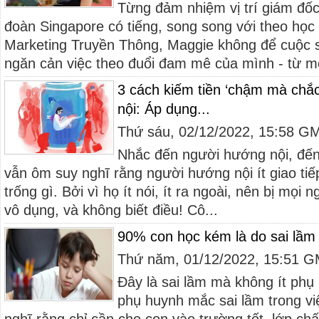
Từng đảm nhiệm vị trí giám đố
đoàn Singapore có tiếng, song song với theo học
Marketing Truyền Thông, Maggie không để cuộc 
ngăn cản việc theo đuổi đam mê của mình - từ mộ
3 cách kiếm tiền ‘chậm mà chắ
nội: Áp dụng...
Thứ sáu, 02/12/2022, 15:58 G
Nhắc đến người hướng nội, đến
vẫn ôm suy nghĩ rằng người hướng nội ít giao tiế
trống gì. Bởi vì họ ít nói, ít ra ngoài, nên bị mọi
vô dụng, và không biết điều! Cô...
90% con học kém là do sai lầm
Thứ năm, 01/12/2022, 15:51 
Đây là sai lầm mà không ít phụ
phụ huynh mắc sai lầm trong vi