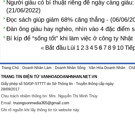
Người giàu có bí thuật riêng để ngày càng giàu: 
(21/06/2022)
Đọc sách giúp giảm 68% căng thẳng - (06/06/2
Đàn ông giàu hay nghèo, nhìn vào 4 đặc điểm sa
Bí kíp để “sống tốt” khi làm việc ở công ty Nh
«
Bắt đầu
Lùi
1
2
3
4
5
6
7
8
9
10
Tiế
Trang Chủ
Doanh Nhân Làm
Doanh Nhân Sống
Văn Hóa Doanh Nhân
Châ
TRANG TIN ĐIỆN TỬ VANHOADOANHNHAN.NET.VN
Giấy phép số 50/GP-STTTT do Sở Thông tin - Truyền thông cấp ngày
28/09/2017
Chịu trách nhiệm thông tin: Mrs. Nguyễn Thị Minh Thúy
Email:
truongsonmedia365@gmail.com
Ghi rõ nguồn khi lấy thông tin từ website này