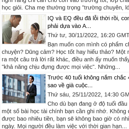
nghĩ rằng chỉ cần cho con vào trường tốt, lớp chấ
học giỏi. Cha mẹ thường trọng "trường chuyên, lớ
IQ và EQ đều đã lỗi thời rồi, c
phải dựa vào A...
Thứ tư, 30/11/2022, 16:20 GM
Bạn muốn con mình có phẩm ch
chuyện? Dũng cảm? Học tốt hay hiếu thảo? Một n
ra một câu trả lời rất khác, điều anh ấy muốn thấ
"khả năng chịu đựng được mọi việc". Những...
Trước 40 tuổi không nắm chắc 4
sao về già cuộc...
Thứ sáu, 25/11/2022, 14:30 G
Cho dù bạn đang ở độ tuổi đầu 
một số bài học tài chính bạn cần ghi nhớ. Không
được bao nhiêu tiền, bạn sẽ không bao giờ có nh
ngày. Mọi người đều làm việc với thời gian hạn...