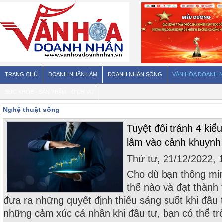
TRANG CHỦ
DOANH NHÂN LÀM
DOANH NHÂN SỐNG
VĂN HÓA DOANH 
SỨC KHỎE - SẢN PHẨM - DỊCH VỤ
Nghệ thuật sống
Tuyệt đối tránh 4 ki
lâm vào cảnh khuynh g
Thứ tư, 21/12/2022,
Cho dù bạn thông min
thế nào và đạt thành 
đưa ra những quyết định thiếu sáng suốt khi đầu 
những cảm xúc cá nhân khi đầu tư, bạn có thể trở