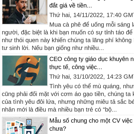
đắt giá về tiền...
Thứ hai, 14/11/2022, 17:40 G
Mua cà phê để uống mỗi sáng là
người, đặc biệt là khi bạn muốn có sự tỉnh táo đ
như thói quen này khiến chúng ta lãng phí không í
tư sinh lời. Nếu bạn giống như nhiều...
CEO công ty giáo dục khuyên n
thực tế, công việc...
Thứ hai, 31/10/2022, 14:23 G
Tình yêu có thể mù quáng, nhưn
cũng phải đối mặt với cơm áo gạo tiền, chúng ta
của tình yêu đôi lứa, nhưng những miêu tả sắc b
nhân mới là điều mà nhiều bạn trẻ có “bộ...
Mẫu số chung cho một CV việc l
chưa?