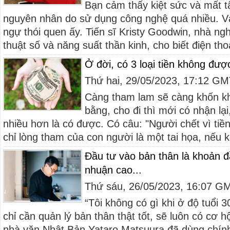
Bạn cảm thấy kiệt sức và mất t
nguyên nhân do sử dụng công nghệ quá nhiều. Và
ngự thói quen ấy. Tiến sĩ Kristy Goodwin, nhà ng
thuật số và năng suất thần kinh, cho biết điện thoạ
Ở đời, có 3 loại tiền không đư
Thứ hai, 29/05/2023, 17:12 G
Càng tham lam sẽ càng khốn kh
bằng, cho đi thì mới có nhận lạ
nhiều hơn là có được. Có câu: "Người chết vì tiền
chỉ lòng tham của con người là một tai họa, nếu k
Đầu tư vào bản thân là khoản đầ
nhuận cao...
Thứ sáu, 26/05/2023, 16:07 G
“Tôi không có gì khi ở độ tuổi 3
chỉ cần quản lý bản thân thật tốt, sẽ luôn có cơ h
nhà văn Nhật Bản Yataro Matsuura đã dùng chín