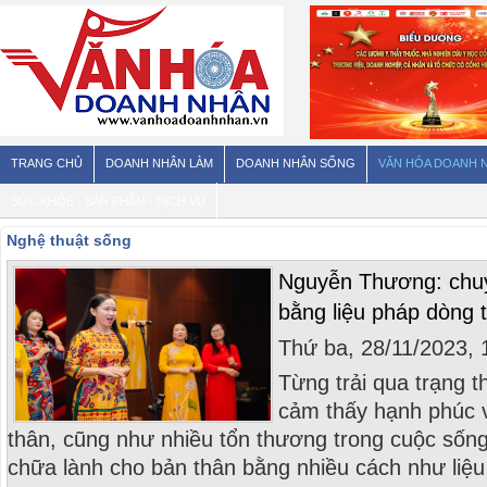
TRANG CHỦ
DOANH NHÂN LÀM
DOANH NHÂN SỐNG
VĂN HÓA DOANH 
SỨC KHỎE - SẢN PHẨM - DỊCH VỤ
Nghệ thuật sống
Nguyễn Thương: chuy
bằng liệu pháp dòng th
Thứ ba, 28/11/2023,
Từng trải qua trạng 
cảm thấy hạnh phúc v
thân, cũng như nhiều tổn thương trong cuộc số
chữa lành cho bản thân bằng nhiều cách như liệu