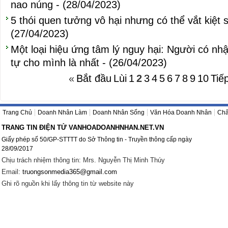
nao núng - (28/04/2023)
5 thói quen tưởng vô hại nhưng có thể vắt kiệt 
(27/04/2023)
Một loại hiệu ứng tâm lý nguy hại: Người có nh
tự cho mình là nhất - (26/04/2023)
«
Bắt đầu
Lùi
1
2
3
4
5
6
7
8
9
10
Tiế
Trang Chủ
Doanh Nhân Làm
Doanh Nhân Sống
Văn Hóa Doanh Nhân
Châ
TRANG TIN ĐIỆN TỬ VANHOADOANHNHAN.NET.VN
Giấy phép số 50/GP-STTTT do Sở Thông tin - Truyền thông cấp ngày
28/09/2017
Chịu trách nhiệm thông tin: Mrs. Nguyễn Thị Minh Thúy
Email:
truongsonmedia365@gmail.com
Ghi rõ nguồn khi lấy thông tin từ website này