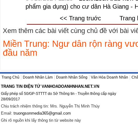
phẩm gia dụng) cho cư dân Hà Giang - 
<< Trang truớc
Trang 
Xem thêm các bài viết cùng chủ đề với bài viết
Miền Trung: Ngư dân rộn ràng vư
đầu năm
Trang Chủ
Doanh Nhân Làm
Doanh Nhân Sống
Văn Hóa Doanh Nhân
Châ
TRANG TIN ĐIỆN TỬ VANHOADOANHNHAN.NET.VN
Giấy phép số 50/GP-STTTT do Sở Thông tin - Truyền thông cấp ngày
28/09/2017
Chịu trách nhiệm thông tin: Mrs. Nguyễn Thị Minh Thúy
Email:
truongsonmedia365@gmail.com
Ghi rõ nguồn khi lấy thông tin từ website này