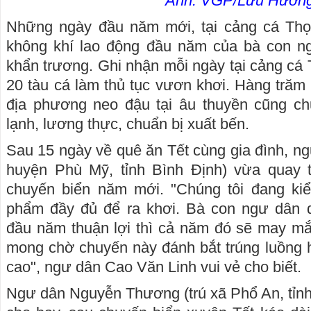
Ảnh: VGP/Lưu Hươn
Những ngày đầu năm mới, tại cảng cá Thọ
không khí lao động đầu năm của bà con ng
khẩn trương. Ghi nhận mỗi ngày tại cảng cá
20 tàu cá làm thủ tục vươn khơi. Hàng trăm
địa phương neo đậu tại âu thuyền cũng ch
lạnh, lương thực, chuẩn bị xuất bến.
Sau 15 ngày về quê ăn Tết cùng gia đình, ng
huyện Phù Mỹ, tỉnh Bình Định) vừa quay 
chuyến biển năm mới. "Chúng tôi đang ki
phẩm đầy đủ để ra khơi. Bà con ngư dân 
đầu năm thuận lợi thì cả năm đó sẽ may mắ
mong chờ chuyến này đánh bắt trúng luồng 
cao", ngư dân Cao Văn Linh vui vẻ cho biết.
Ngư dân Nguyễn Thương (trú xã Phổ An, tỉn