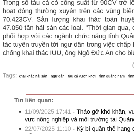
Trong số tàu cá có công suất từ 90CV trở l
hoạt động thường xuyên trên các vùng biển
70.423CV. Sản lượng khai thác toàn huy
47.050 tấn hải sản các loại. "Thời gian qua
phối hợp với các ngành chức năng tỉnh Q
tác tuyên truyền tới ngư dân trong việc chấp 
chống khai thác IUU, ông Ngô Đức An cho biế
Tags:
khai khác hải sản
ngư dân
tàu cá vươn khơi
tỉnh quảng nam
tỉn
Tin liên quan:
11/09/2025 17:41
-
Tháo gỡ khó khăn, v
vực nông nghiệp và môi trường tại Quản
22/07/2025 11:10
-
Kỳ bí quần thể hang 