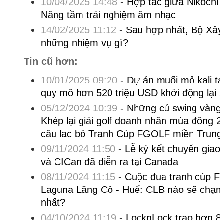
10/04/2025 14:48
-
Hợp tác giữa Nikochi 
Nâng tầm trải nghiệm âm nhạc
14/02/2025 11:12
-
Sau hợp nhất, Bộ Xây
những nhiệm vụ gì?
Tin cũ hơn:
10/01/2025 09:20
-
Dự án muối mỏ kali t
quy mô hơn 520 triệu USD khởi động lại
05/12/2024 10:39
-
Những cú swing vàng
Khép lại giải golf doanh nhân mùa đông 
câu lạc bộ Tranh Cúp FGOLF miền Trun
09/11/2024 11:50
-
Lễ ký kết chuyển gia
và CICan đã diễn ra tại Canada
08/11/2024 11:15
-
Cuộc đua tranh cúp F
Laguna Lăng Cô - Huế: CLB nào sẽ chạm 
nhất?
04/10/2024 11:19
-
LocknLock trao hơn 8