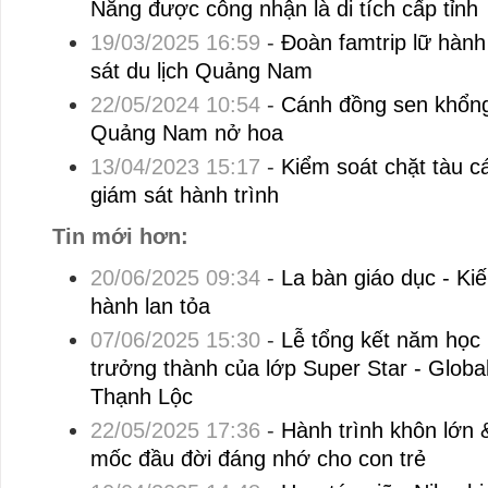
Nẵng được công nhận là di tích cấp tỉnh
19/03/2025 16:59
-
Đoàn famtrip lữ hàn
sát du lịch Quảng Nam
22/05/2024 10:54
-
Cánh đồng sen khổng 
Quảng Nam nở hoa
13/04/2023 15:17
-
Kiểm soát chặt tàu cá
giám sát hành trình
Tin mới hơn:
20/06/2025 09:34
-
La bàn giáo dục - Kiến
hành lan tỏa
07/06/2025 15:30
-
Lễ tổng kết năm học
trưởng thành của lớp Super Star - Glob
Thạnh Lộc
22/05/2025 17:36
-
Hành trình khôn lớn 
mốc đầu đời đáng nhớ cho con trẻ