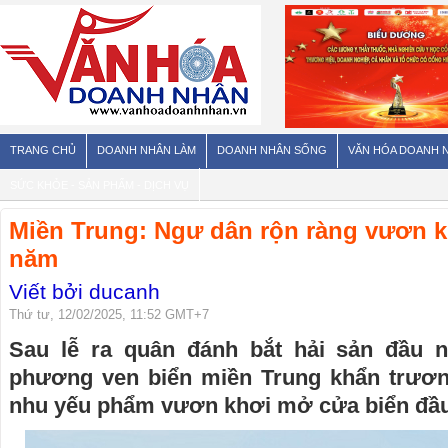
TRANG CHỦ
DOANH NHÂN LÀM
DOANH NHÂN SỐNG
VĂN HÓA DOANH 
SỨC KHỎE - SẢN PHẨM - DỊCH VỤ
Miền Trung: Ngư dân rộn ràng vươn k
năm
Viết bởi ducanh
Thứ tư, 12/02/2025, 11:52 GMT+7
Sau lễ ra quân đánh bắt hải sản đầu 
phương ven biển miền Trung khẩn trương
nhu yếu phẩm vươn khơi mở cửa biển đầ