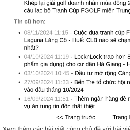
Khép lại giải golf doanh nhân mùa đông 
câu lạc bộ Tranh Cúp FGOLF miền Trun
Tin cũ hơn:
08/11/2024 11:15
-
Cuộc đua tranh cúp F
Laguna Lăng Cô - Huế: CLB nào sẽ chạm 
nhất?
04/10/2024 11:19
-
LocknLock trao hơn 8
phẩm gia dụng) cho cư dân Hà Giang - 
03/10/2024 10:45
-
Đầu tư mở rộng Cản
27/09/2024 11:33
-
Bến Tre tổ chức hội n
vào đầu tháng 10/2024
16/09/2024 11:51
-
Thêm ngân hàng đề n
vụ án tung tin đồn thất thiệt
<< Trang truớc
Trang 
Xem thêm các bài viết cùng chủ đề với bài viết