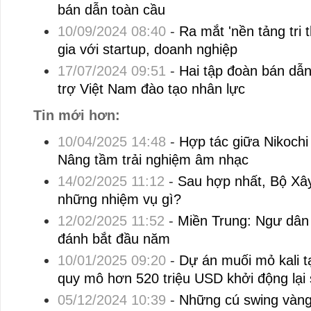
bán dẫn toàn cầu
10/09/2024 08:40
-
Ra mắt 'nền tảng tri 
gia với startup, doanh nghiệp
17/07/2024 09:51
-
Hai tập đoàn bán dẫ
trợ Việt Nam đào tạo nhân lực
Tin mới hơn:
10/04/2025 14:48
-
Hợp tác giữa Nikochi 
Nâng tầm trải nghiệm âm nhạc
14/02/2025 11:12
-
Sau hợp nhất, Bộ Xây
những nhiệm vụ gì?
12/02/2025 11:52
-
Miền Trung: Ngư dân
đánh bắt đầu năm
10/01/2025 09:20
-
Dự án muối mỏ kali t
quy mô hơn 520 triệu USD khởi động lại
05/12/2024 10:39
-
Những cú swing vàng