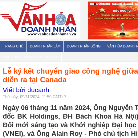
TRANG CHỦ
DOANH NHÂN LÀM
DOANH NHÂN SỐNG
VĂN HÓA DOANH 
SỨC KHỎE - SẢN PHẨM - DỊCH VỤ
Lễ ký kết chuyển giao công nghệ giữa
diễn ra tại Canada
Viết bởi ducanh
Thứ bảy, 09/11/2024, 11:50 GMT+7
Ngày 06 tháng 11 năm 2024, Ông Nguyễn 
đốc BK Holdings, ĐH Bách Khoa Hà Nội)
Đổi mới sáng tạo và Khởi nghiệp Đại học
(VNEI), và Ông Alain Roy - Phó chủ tịch H