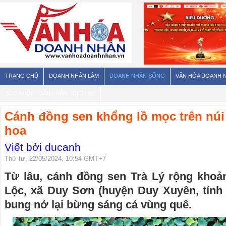
TRANG CHỦ
DOANH NHÂN LÀM
DOANH NHÂN SỐNG
VĂN HÓA DOANH 
SỨC KHỎE - SẢN PHẨM - DỊCH VỤ
Cánh đồng sen khổng lồ mọc trên nú
hoa
Viết bởi ducanh
Thứ tư, 22/05/2024, 10:54 GMT+7
Từ lâu, cánh đồng sen Trà Lý rộng kho
Lộc, xã Duy Sơn (huyện Duy Xuyên, tỉn
bung nở lại bừng sáng cả vùng quê.