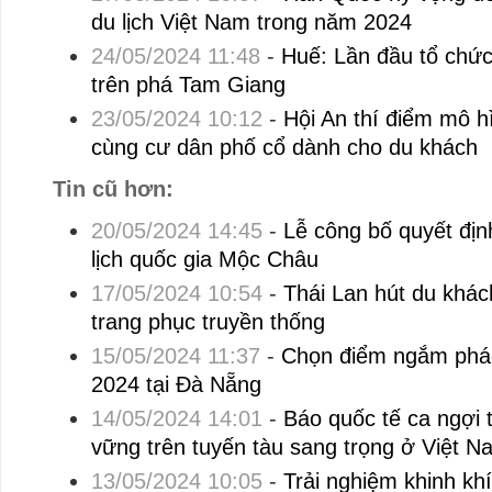
du lịch Việt Nam trong năm 2024
24/05/2024 11:48
-
Huế: Lần đầu tổ chức
trên phá Tam Giang
23/05/2024 10:12
-
Hội An thí điểm mô hì
cùng cư dân phố cổ dành cho du khách
Tin cũ hơn:
20/05/2024 14:45
-
Lễ công bố quyết đị
lịch quốc gia Mộc Châu
17/05/2024 10:54
-
Thái Lan hút du khá
trang phục truyền thống
15/05/2024 11:37
-
Chọn điểm ngắm pháo
2024 tại Đà Nẵng
14/05/2024 14:01
-
Báo quốc tế ca ngợi t
vững trên tuyến tàu sang trọng ở Việt N
13/05/2024 10:05
-
Trải nghiệm khinh khí