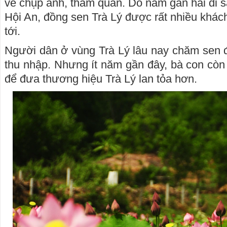
về chụp ảnh, tham quan. Do nằm gần hai di 
Hội An, đồng sen Trà Lý được rất nhiều khách
tới.
Người dân ở vùng Trà Lý lâu nay chăm sen đ
thu nhập. Nhưng ít năm gần đây, bà con còn b
để đưa thương hiệu Trà Lý lan tỏa hơn.