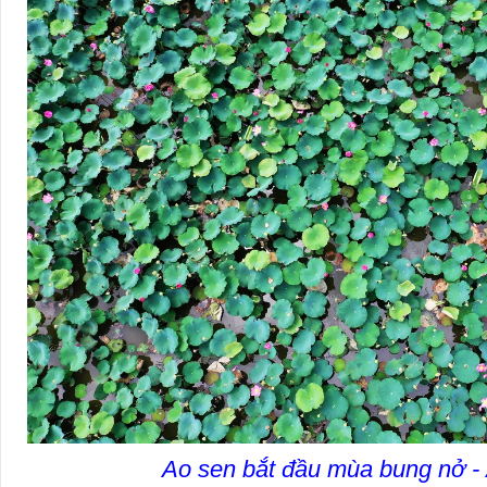
Ao sen bắt đầu mùa bung nở -