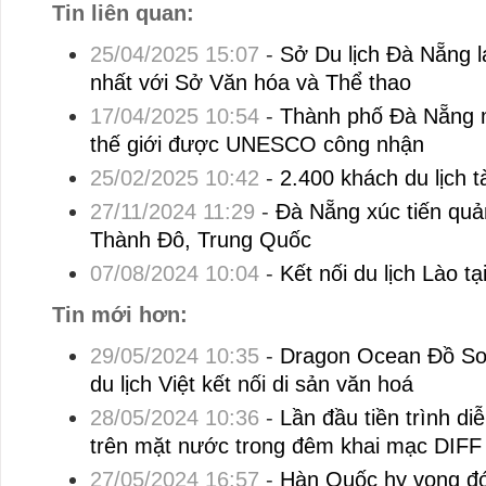
Tin liên quan:
25/04/2025 15:07
-
Sở Du lịch Đà Nẵng l
nhất với Sở Văn hóa và Thể thao
17/04/2025 10:54
-
Thành phố Đà Nẵng mớ
thế giới được UNESCO công nhận
25/02/2025 10:42
-
2.400 khách du lịch 
27/11/2024 11:29
-
Đà Nẵng xúc tiến quản
Thành Đô, Trung Quốc
07/08/2024 10:04
-
Kết nối du lịch Lào t
Tin mới hơn:
29/05/2024 10:35
-
Dragon Ocean Đồ Sơ
du lịch Việt kết nối di sản văn hoá
28/05/2024 10:36
-
Lần đầu tiền trình di
trên mặt nước trong đêm khai mạc DIFF
27/05/2024 16:57
-
Hàn Quốc hy vọng đó