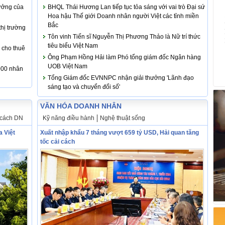
rưởng của
BHQL Thái Hương Lan tiếp tục tỏa sáng với vai trò Đại sứ
Hoa hậu Thế giới Doanh nhân người Việt các tỉnh miền
Bắc
hị trường
Tôn vinh Tiến sĩ Nguyễn Thị Phương Thảo là Nữ trí thức
tiêu biểu Việt Nam
 cho thuê
Ông Phạm Hồng Hải làm Phó tổng giám đốc Ngân hàng
UOB Việt Nam
.000 nhân
Tổng Giám đốc EVNNPC nhận giải thưởng 'Lãnh đạo
sáng tạo và chuyển đổi số'
VĂN HÓA DOANH NHÂN
cách DN
Kỹ năng điều hành
Nghệ thuật sống
a Việt
Xuất nhập khẩu 7 tháng vượt 659 tỷ USD, Hải quan tăng
tốc cải cách