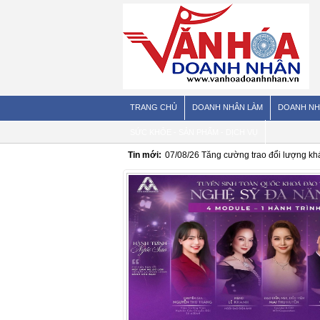
TRANG CHỦ
DOANH NHÂN LÀM
DOANH NH
SỨC KHỎE - SẢN PHẨM - DỊCH VỤ
Tin mới:
07/08/26
Thực phẩm không đường, dùng