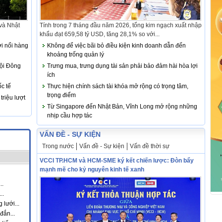
 và Nhật
Tính trong 7 tháng đầu năm 2026, tổng kim ngạch xuất nhập
khẩu đạt 659,58 tỷ USD, tăng 28,1% so với...
i nổi hàng
Không để việc bãi bỏ điều kiện kinh doanh dẫn đến
khoảng trống quản lý
hội Đông
Trưng mua, trưng dụng tài sản phải bảo đảm hài hòa lợi
ích
ốc tế
Thực hiện chính sách tài khóa mở rộng có trọng tâm,
trọng điểm
triệu lượt
Từ Singapore đến Nhật Bản, Vĩnh Long mở rộng những
nhịp cầu hợp tác
VẤN ĐỀ - SỰ KIỆN
Trong nước
Vấn đề - Sự kiện
Vấn đề thời sự
VCCI TP.HCM và HCM-SME ký kết chiến lược: Đòn bẩy
mạnh mẽ cho kỷ nguyên kinh tế xanh
..
..
lưới...
đắn...