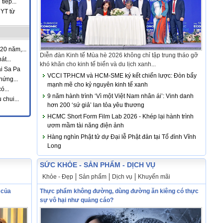
tiếp...
YT từ
20 năm,...
Diễn đàn Kinh tế Mùa hè 2026 không chỉ tập trung tháo gỡ
t...
khó khăn cho kinh tế biển và du lịch xanh...
ại Sa Pa
VCCI TP.HCM và HCM-SME ký kết chiến lược: Đòn bẩy
hứng...
mạnh mẽ cho kỷ nguyên kinh tế xanh
ó...
9 năm hành trình ‘Vì một Việt Nam nhân ái’: Vinh danh
chui...
hơn 200 ‘sứ giả’ lan tỏa yêu thương
HCMC Short Form Film Lab 2026 - Khép lại hành trình
ươm mầm tài năng điện ảnh
Hàng nghìn Phật tử dự Đại lễ Phật đản tại Tổ đình Vĩnh
Long
SỨC KHỎE - SẢN PHẨM - DỊCH VỤ
Khỏe - Đẹp
Sản phẩm
Dịch vụ
Khuyến mãi
 của
Thực phẩm không đường, dùng đường ăn kiêng có thực
sự vô hại như quảng cáo?