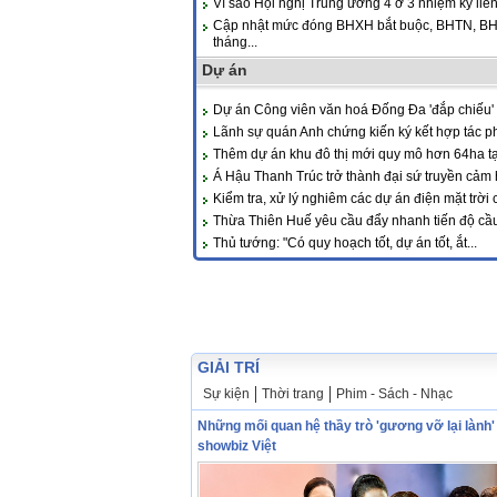
Vì sao Hội nghị Trung ương 4 ở 3 nhiệm kỳ liên 
Cập nhật mức đóng BHXH bắt buộc, BHTN, BH
tháng...
Dự án
Dự án Công viên văn hoá Đống Đa 'đắp chiếu' 
Lãnh sự quán Anh chứng kiến ký kết hợp tác phá
Thêm dự án khu đô thị mới quy mô hơn 64ha t
Á Hậu Thanh Trúc trở thành đại sứ truyền cảm 
Kiểm tra, xử lý nghiêm các dự án điện mặt trời c
Thừa Thiên Huế yêu cầu đẩy nhanh tiến độ cầu 
Thủ tướng: "Có quy hoạch tốt, dự án tốt, ắt...
GIẢI TRÍ
Sự kiện
Thời trang
Phim - Sách - Nhạc
Những mối quan hệ thầy trò 'gương vỡ lại lành'
showbiz Việt