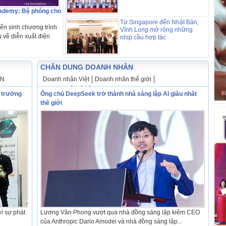
cademy: Bệ phóng cho
Từ Singapore đến Nhật Bản,
ển sinh chương trình
Vĩnh Long mở rộng những
 về diễn xuất điện
nhịp cầu hợp tác
CHÂN DUNG DOANH NHÂN
DN
Doanh nhân Việt
Doanh nhân thế giới
Doanh nhân tài tử
g trưởng
Ông chủ DeepSeek trở thành nhà sáng lập AI giàu nhất
thế giới
ì sự phát
Lương Văn Phong vượt qua nhà đồng sáng lập kiêm CEO
của Anthropic Dario Amodei và nhà đồng sáng lập...