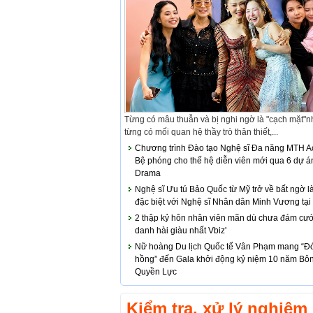
Từng có mâu thuẫn và bị nghi ngờ là "cạch mặt"
từng có mối quan hệ thầy trò thân thiết,...
Chương trình Đào tạo Nghệ sĩ Đa năng MTH 
Bệ phóng cho thế hệ diễn viên mới qua 6 dự á
Drama
Nghệ sĩ Ưu tú Bảo Quốc từ Mỹ trở về bất ngờ l
đặc biệt với Nghệ sĩ Nhân dân Minh Vương tạ
2 thập kỷ hôn nhân viên mãn dù chưa đám cướ
danh hài giàu nhất Vbiz'
Nữ hoàng Du lịch Quốc tế Vân Phạm mang “Đ
hồng” đến Gala khởi động kỷ niệm 10 năm Bô
Quyền Lực
Kiểm tra, xử lý nghiêm