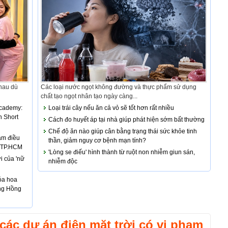
nhau dù
Các loại nước ngọt không đường và thực phẩm sử dụng
chất tạo ngọt nhân tạo ngày càng...
Academy:
Loại trái cây nếu ăn cả vỏ sẽ tốt hơn rất nhiều
n Short
Cách đo huyết áp tại nhà giúp phát hiện sớm bất thường
Chế độ ăn nào giúp cân bằng trạng thái sức khỏe tinh
àm điều
thần, giảm nguy cơ bệnh mạn tính?
i TP.HCM
'Lòng se điếu' hình thành từ ruột non nhiễm giun sán,
i của 'nữ
nhiễm độc
óa hoa
ng Hồng
 các dự án điện mặt trời có vi phạm