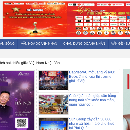
ÂN SỐNG
VĂN HÓA DOANH NHÂN
CHÂN DUNG DOANH NHÂN
VẤN ĐỀ - SỰ
 đường ăn kiêng có thực sự vô hại như quảng cáo?
DatVietVAC mở đăng ký IPO:
Bước đi mới của thị trường
giải trí Việt
Chế độ ăn nào giúp cân bằng
trạng thái sức khỏe tinh thần,
giảm nguy cơ...
Sun Group xây gần 50.000
nhà ở xã hội, nhà ở cho thuê
tại Phú Quốc