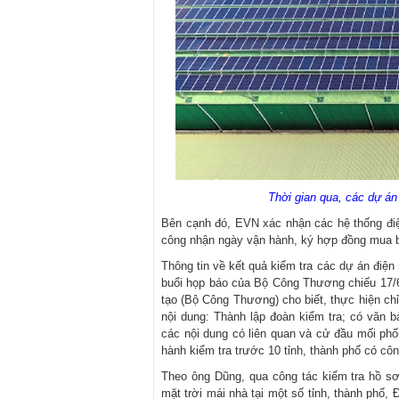
Thời gian qua, các dự án 
Bên cạnh đó, EVN xác nhận các hệ thống điện
công nhận ngày vận hành, ký hợp đồng mua bán
Thông tin về kết quả kiểm tra các dự án điện m
buổi họp báo của Bộ Công Thương chiếu 17/6
tạo (Bộ Công Thương) cho biết, thực hiện c
nội dung: Thành lập đoàn kiểm tra; có văn 
các nội dung có liên quan và cử đầu mối ph
hành kiểm tra trước 10 tỉnh, thành phố có côn
Theo ông Dũng, qua công tác kiểm tra hồ sơ 
mặt trời mái nhà tại một số tỉnh, thành phố, 