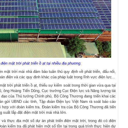
điện mặt trời phát triển ồ ạt tại nhiều địa phương.
 mặt trời mái nhà đảm bảo tuân thủ quy định về phát triển, đấu nối,
 điện và các quy định khác của pháp luật trong lĩnh vực điện lực...
ặt trời phát triển ồ ạt, thiếu sự kiểm soát trong thời gian vừa qua tại
, ông Hoàng Tiến Dũng, Cục trưởng Cục Điện lực và Năng lượng tái
hỉ đạo của Thủ tướng Chính phủ, Bộ Công Thương đang triển khai các
bản gửi UBND các tỉnh, Tập đoàn Điện lực Việt Nam rà soát báo cáo
ối hợp với đoàn kiểm tra. Đoàn kiểm tra của Bộ Công Thương đã tiến
g suất lắp đặt điện mặt trời mái nhà lớn.
và thực địa một số dự án phát triển điện mặt trời, trong đó có điện
Đoàn kiểm tra đã phát hiện một số tồn tại trong quá trình thực hiện dự