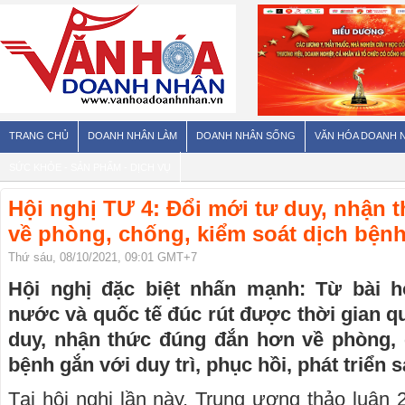
TRANG CHỦ
DOANH NHÂN LÀM
DOANH NHÂN SỐNG
VĂN HÓA DOANH 
SỨC KHỎE - SẢN PHẨM - DỊCH VỤ
Hội nghị TƯ 4: Đổi mới tư duy, nhận
về phòng, chống, kiểm soát dịch bện
Thứ sáu, 08/10/2021, 09:01 GMT+7
Hội nghị đặc biệt nhấn mạnh: Từ bài h
nước và quốc tế đúc rút được thời gian qu
duy, nhận thức đúng đắn hơn về phòng, 
bệnh gắn với duy trì, phục hồi, phát triển 
Tại hội nghị lần này, Trung ương thảo luận 