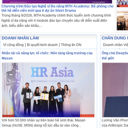
Chương trình Đào tạo Nghệ sĩ Đa năng MTH Academy: Bệ phóng cho
thế hệ diễn viên mới qua 6 dự án Short Drama
Trong tháng 8/2026, MTH Academy chính thức tuyển sinh chương trình
Nghệ sĩ đa năng với 4 module đào tạo chuyên sâu về diễn xuất điện
ảnh, biểu diễn sân khấu,...
DOANH NHÂN LÀM
CHÂN DUNG 
Vì cộng đồng
Bí quyết kinh doanh
Thông tin DN
Doanh nhân Việ
Doanh nhân tài 
Nhân tài và năng lực tổ chức: Nền tảng tăng trưởng của
Ông chủ DeepSee
Masan
thế giới
Với hơn 50.000 nhân sự trên toàn hệ sinh thái, Masan
Lương Văn Phon
Group (HoSE: MSN) đang nỗ lực đầu tư vào công...
của Anthropic Da