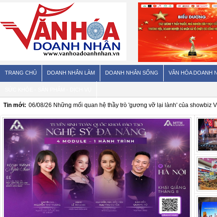
TRANG CHỦ
DOANH NHÂN LÀM
DOANH NHÂN SỐNG
VĂN HÓA DOANH 
SỨC KHỎE - SẢN PHẨM - DỊCH VỤ
Tin mới:
06/08/26
Loại trái cây nếu ăn cả vỏ sẽ tốt hơn rất nhiều