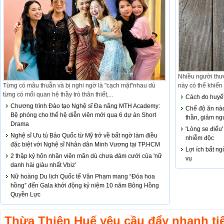
Nhiều người thườ
Từng có mâu thuẫn và bị nghi ngờ là "cạch mặt"nhau dù
này có thể khiến 
từng có mối quan hệ thầy trò thân thiết,...
Cách đo huyết
Chương trình Đào tạo Nghệ sĩ Đa năng MTH Academy:
Chế độ ăn nào
Bệ phóng cho thế hệ diễn viên mới qua 6 dự án Short
thần, giảm ng
Drama
'Lòng se điếu'
Nghệ sĩ Ưu tú Bảo Quốc từ Mỹ trở về bất ngờ làm điều
nhiễm độc
đặc biệt với Nghệ sĩ Nhân dân Minh Vương tại TP.HCM
Lợi ích bất ng
2 thập kỷ hôn nhân viên mãn dù chưa đám cưới của 'nữ
vụ
danh hài giàu nhất Vbiz'
Nữ hoàng Du lịch Quốc tế Vân Phạm mang “Đóa hoa
hồng” đến Gala khởi động kỷ niệm 10 năm Bông Hồng
Quyền Lực
Thừa Thiên Huế yêu cầu đẩy nhanh ti