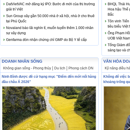
DatVietVAC mở đăng ký IPO: Bước đi mới của thị trường
BHQL Thái Hươ
giải trí Việt
Hoa hậu Thế g
Bắc
Sun Group xây gần 50.000 nhà ở xã hội, nhà ở cho thuê
tại Phú Quốc
Tôn vinh Tiến
tiêu biểu Việ
Novaland báo lãi nghìn tỉ, muốn tuyển thêm 1.000 nhân
sự xây dựng
Ông Phạm Hồn
UOB Việt Na
Genfarma đón nhận chứng chỉ GMP do Bộ Y tế cấp
Tổng Giám đố
sáng tạo và c
DOANH NHÂN SỐNG
VĂN HÓA DO
Không gian sống - Phong thủy
Du lịch
Phong cách DN
Kỹ năng điều h
Ninh Bình được đề cử hạng mục "Điểm đến mới nổi hàng
Không để việc b
đầu châu Á 2026"
khoảng trống qu