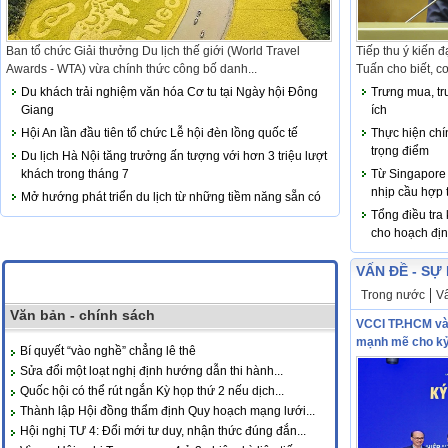
Ban tổ chức Giải thưởng Du lịch thế giới (World Travel
Tiếp thu ý kiến 
Awards - WTA) vừa chính thức công bố danh...
Tuấn cho biết, c
Du khách trải nghiệm văn hóa Cơ tu tại Ngày hội Đông
Trưng mua, tr
Giang
ích
Hội An lần đầu tiên tổ chức Lễ hội đèn lồng quốc tế
Thực hiện chí
trọng điểm
Du lịch Hà Nội tăng trưởng ấn tượng với hơn 3 triệu lượt
khách trong tháng 7
Từ Singapore
nhịp cầu hợp 
Mở hướng phát triển du lịch từ những tiềm năng sẵn có
Tổng điều tra
cho hoạch địn
VẤN ĐỀ - SỰ
Trong nước
Vấ
Văn bản - chính sách
VCCI TP.HCM và
mạnh mẽ cho kỷ
Bí quyết “vào nghề” chẳng lê thê
Sửa đổi một loạt nghị định hướng dẫn thi hành...
Quốc hội có thể rút ngắn Kỳ họp thứ 2 nếu dịch...
Thành lập Hội đồng thẩm định Quy hoạch mạng lưới...
Hội nghị TƯ 4: Đổi mới tư duy, nhận thức đúng đắn...