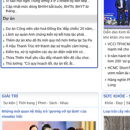
Vì sao Hội nghị Trung ương 4 ở 3 nhiệm kỳ liên tiếp...
Cập nhật mức đóng BHXH bắt buộc, BHTN, BHYT từ
tháng...
Dự án
Dự án Công viên văn hoá Đống Đa 'đắp chiếu' 20 năm,...
Diễn đàn Kinh tế
Lãnh sự quán Anh chứng kiến ký kết hợp tác phát...
khó khăn cho kinh
Thêm dự án khu đô thị mới quy mô hơn 64ha tại Sa Pa
VCCI TP.HCM 
Á Hậu Thanh Trúc trở thành đại sứ truyền cảm hứng...
mạnh mẽ cho 
Kiểm tra, xử lý nghiêm các dự án điện mặt trời có...
9 năm hành tr
Thừa Thiên Huế yêu cầu đẩy nhanh tiến độ cầu chui...
hơn 200 ‘sứ g
Thủ tướng: "Có quy hoạch tốt, dự án tốt, ắt...
HCMC Short Fo
ươm mầm tài 
Hàng nghìn Ph
Long
GIẢI TRÍ
SỨC KHỎE - 
Sự kiện
Thời trang
Phim - Sách - Nhạc
Khỏe - Đẹp
Sả
Những mối quan hệ thầy trò 'gương vỡ lại lành' của
Loại trái cây nế
showbiz Việt