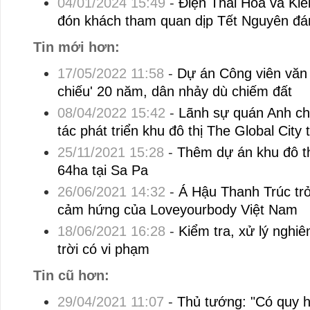
04/01/2024 15:49
-
Điện Thái Hòa và Ki
đón khách tham quan dịp Tết Nguyên đá
Tin mới hơn:
17/05/2022 11:58
-
Dự án Công viên văn
chiếu' 20 năm, dân nhảy dù chiếm đất
08/04/2022 15:42
-
Lãnh sự quán Anh ch
tác phát triển khu đô thị The Global City 
25/11/2021 15:28
-
Thêm dự án khu đô t
64ha tại Sa Pa
26/06/2021 14:32
-
Á Hậu Thanh Trúc trở
cảm hứng của Loveyourbody Việt Nam
18/06/2021 16:28
-
Kiểm tra, xử lý nghi
trời có vi phạm
Tin cũ hơn:
29/04/2021 11:07
-
Thủ tướng: "Có quy ho