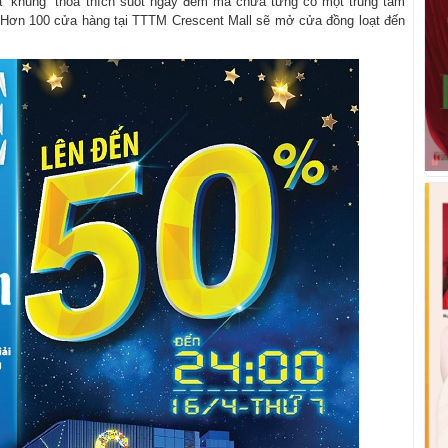
 “khủng” thỏa thích suốt ngày đêm mà chưa từng có một trung tâm
 Hơn 100 cửa hàng tại TTTM Crescent Mall sẽ mở cửa đồng loạt đến