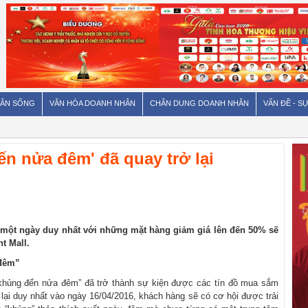
ÂN SỐNG
VĂN HÓA DOANH NHÂN
CHÂN DUNG DOANH NHÂN
VẤN ĐỀ - SỰ
n nửa đêm' đã quay trở lại
 một ngày duy nhất
với những mặt hàng giảm giá lên đến 50% sẽ
t Mall.
 đêm”
 khủng đến nửa đêm” đã trở thành sự kiện được các tín đồ mua sắm
lại duy nhất vào ngày 16/04/2016, khách hàng sẽ có cơ hội được trải