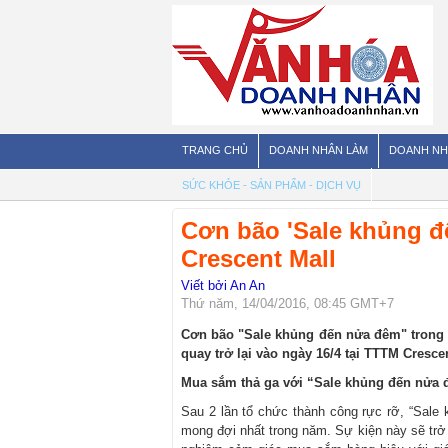
TRANG CHỦ
DOANH NHÂN LÀM
DOANH NH
SỨC KHỎE - SẢN PHẨM - DỊCH VỤ
Cơn bão 'Sale khủng đế
Crescent Mall
Viết bởi An An
Thứ năm, 14/04/2016, 08:45 GMT+7
Cơn bão "Sale khủng đến nửa đêm" trong
quay trở lại
vào ngày 16/4
tại TTTM Crescen
Mua sắm thả ga với “Sale khủng đến nửa
Sau 2 lần tổ chức thành công rực rỡ, “Sale
mong đợi nhất trong năm. Sự kiện này sẽ trở 