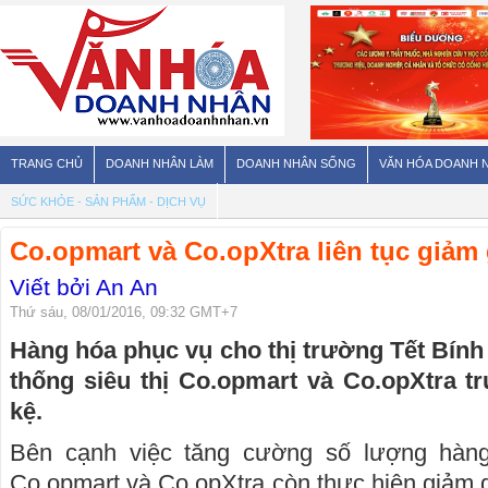
TRANG CHỦ
DOANH NHÂN LÀM
DOANH NHÂN SỐNG
VĂN HÓA DOANH 
SỨC KHỎE - SẢN PHẨM - DỊCH VỤ
Co.opmart và Co.opXtra liên tục giảm
Viết bởi An An
Thứ sáu, 08/01/2016, 09:32 GMT+7
Hàng hóa phục vụ cho thị trường Tết Bín
thống siêu thị Co.opmart và Co.opXtra t
kệ.
Bên cạnh việc tăng cường số lượng hàng 
Co.opmart và Co.opXtra còn thực hiện giảm g