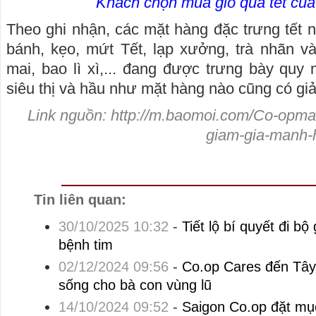
Khách chọn mua giỏ quà tết củ
Theo ghi nhận, các mặt hàng đặc trưng tết n
bánh, kẹo, mứt Tết, lạp xưởng, trà nhãn vàn
mai, bao lì xì,... đang được trưng bày quy 
siêu thị và hầu như mặt hàng nào cũng có gi
Link nguồn:
http://m.baomoi.com/Co-opmar
giam-gia-manh-
Tin liên quan:
30/10/2025 10:32
-
Tiết lộ bí quyết đi b
bệnh tim
02/12/2024 09:56
-
Co.op Cares đến Tây 
sống cho bà con vùng lũ
14/10/2024 09:52
-
Saigon Co.op đặt mục 