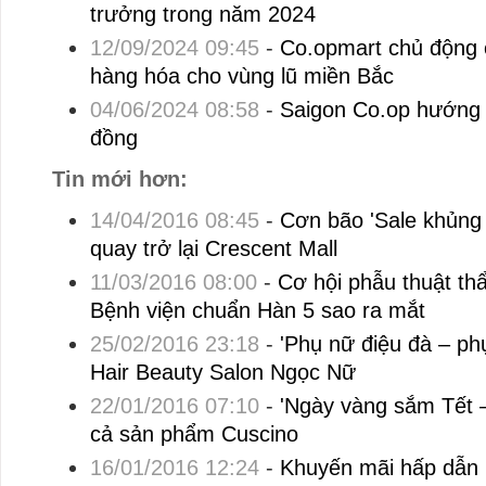
trưởng trong năm 2024
12/09/2024 09:45
-
Co.opmart chủ động 
hàng hóa cho vùng lũ miền Bắc
04/06/2024 08:58
-
Saigon Co.op hướng đ
đồng
Tin mới hơn:
14/04/2016 08:45
-
Cơn bão 'Sale khủng
quay trở lại Crescent Mall
11/03/2016 08:00
-
Cơ hội phẫu thuật th
Bệnh viện chuẩn Hàn 5 sao ra mắt
25/02/2016 23:18
-
'Phụ nữ điệu đà – ph
Hair Beauty Salon Ngọc Nữ
22/01/2016 07:10
-
'Ngày vàng sắm Tết –
cả sản phẩm Cuscino
16/01/2016 12:24
-
Khuyến mãi hấp dẫn 