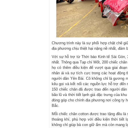
Chương trình này là sự phối hợp chặt chẽ g
địa phương chịu thiệt hại nặng nề nhất, đảm 
Với sự hỗ trợ từ Thời báo Kinh tế Sài Gòn, 
nhất. Thông qua Tạp chí Mốt, 200 chiếc chăn
họ có thêm điều kiện để vượt qua giai đoạn 
nhân ái và sự tích cực trong các hoạt động 
người dân Yên Bái. Cô không chỉ là gương mặ
kêu gọi và kết nối các nguồn lực hỗ trợ đến 
150 chiếc chăn đã được trao đến người dân 
bão lũ và thời tiết lạnh giá đặc trưng của 
đóng góp cho chính địa phương nơi công ty 
Bắc.
Mỗi chiếc chăn cotton được trao tặng đều là
thoáng khí, phù hợp với điều kiện thời tiết
không chỉ giúp bà con giữ ấm mà còn mang lạ