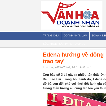
TRANG CHỦ
DOANH NHÂN LÀM
DOANH NH
SỨC KHỎE - SẢN PHẨM - DỊCH VỤ
Edena hướng về đồng b
trao tay'
Thứ ba, 24/09/2024, 14:15 GMT+7
Cơn bão số 3 đã gây ra nhiều tổn thất lớn 
Bái, Lào Cai. Trong bối cảnh đó, Edena đã
đỡ bà con đối phó với thời tiết lạnh giá 
tương thân tương ái, cùng lan tỏa yêu th