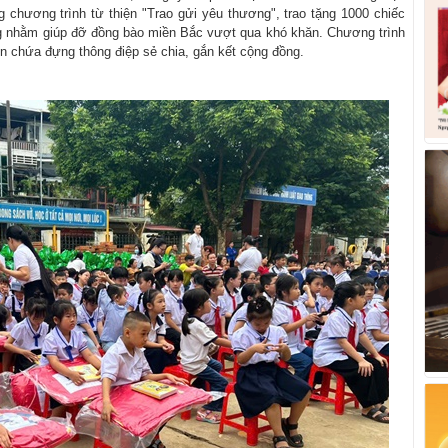
 chương trình từ thiện "Trao gửi yêu thương", trao tặng 1000 chiếc
đồng nhằm giúp đỡ đồng bào miền Bắc vượt qua khó khăn. Chương trình
n chứa đựng thông điệp sẻ chia, gắn kết cộng đồng.