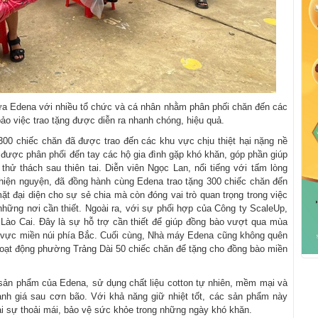
iữa Edena với nhiều tổ chức và cá nhân nhằm phân phối chăn đến các
bảo việc trao tặng được diễn ra nhanh chóng, hiệu quả.
300 chiếc chăn đã được trao đến các khu vực chịu thiệt hại nặng nề
 được phân phối đến tay các hộ gia đình gặp khó khăn, góp phần giúp
thử thách sau thiên tai. Diễn viên Ngọc Lan, nổi tiếng với tấm lòng
thiện nguyện, đã đồng hành cùng Edena trao tặng 300 chiếc chăn đến
t đại diện cho sự sẻ chia mà còn đóng vai trò quan trọng trong việc
những nơi cần thiết. Ngoài ra, với sự phối hợp của Công ty ScaleUp,
Lào Cai. Đây là sự hỗ trợ cần thiết để giúp đồng bào vượt qua mùa
khu vực miền núi phía Bắc. Cuối cùng, Nhà máy Edena cũng không quên
hoạt động phường Trảng Dài 50 chiếc chăn để tặng cho đồng bào miền
 sản phẩm của Edena, sử dụng chất liệu cotton tự nhiên, mềm mại và
 lạnh giá sau cơn bão. Với khả năng giữ nhiệt tốt, các sản phẩm này
i sự thoải mái, bảo vệ sức khỏe trong những ngày khó khăn.