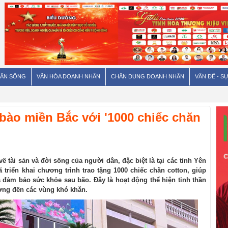
ÂN SỐNG
VĂN HÓA DOANH NHÂN
CHÂN DUNG DOANH NHÂN
VẤN ĐỀ - SỰ
ào miền Bắc với '1000 chiếc chăn
về tài sản và đời sống của người dân, đặc biệt là tại các tỉnh Yên
 triển khai chương trình trao tặng 1000 chiếc chăn cotton, giúp
và đảm bảo sức khỏe sau bão. Đây là hoạt động thể hiện tinh thần
ương đến các vùng khó khăn.