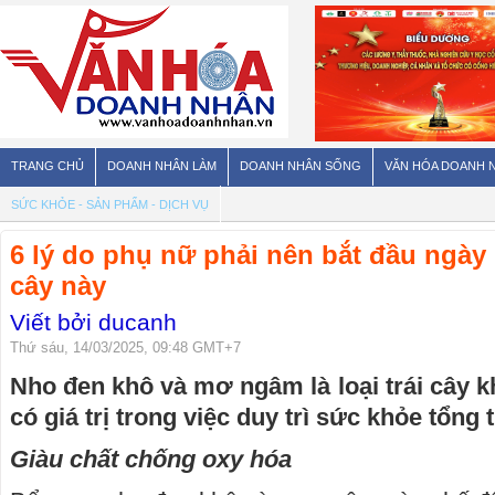
TRANG CHỦ
DOANH NHÂN LÀM
DOANH NHÂN SỐNG
VĂN HÓA DOANH 
SỨC KHỎE - SẢN PHẨM - DỊCH VỤ
6 lý do phụ nữ phải nên bắt đầu ngày 
cây này
Viết bởi ducanh
Thứ sáu, 14/03/2025, 09:48 GMT+7
Nho đen khô và mơ ngâm là loại trái cây k
có giá trị trong việc duy trì sức khỏe tổng 
Giàu chất chống oxy hóa