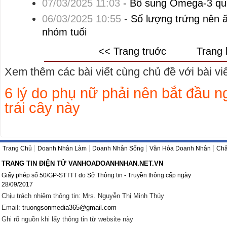
07/03/2025 11:03
-
Bổ sung Omega-3 quá 
06/03/2025 10:55
-
Số lượng trứng nên ă
nhóm tuổi
<< Trang truớc
Trang 
Xem thêm các bài viết cùng chủ đề với bài viết
6 lý do phụ nữ phải nên bắt đầu n
trái cây này
Trang Chủ
Doanh Nhân Làm
Doanh Nhân Sống
Văn Hóa Doanh Nhân
Châ
TRANG TIN ĐIỆN TỬ VANHOADOANHNHAN.NET.VN
Giấy phép số 50/GP-STTTT do Sở Thông tin - Truyền thông cấp ngày
28/09/2017
Chịu trách nhiệm thông tin: Mrs. Nguyễn Thị Minh Thúy
Email:
truongsonmedia365@gmail.com
Ghi rõ nguồn khi lấy thông tin từ website này