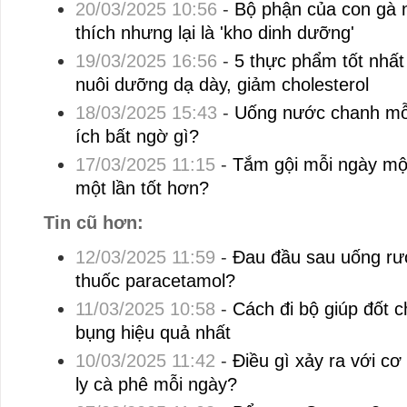
20/03/2025 10:56
-
Bộ phận của con gà 
thích nhưng lại là 'kho dinh dưỡng'
19/03/2025 16:56
-
5 thực phẩm tốt nhất
nuôi dưỡng dạ dày, giảm cholesterol
18/03/2025 15:43
-
Uống nước chanh mỗi
ích bất ngờ gì?
17/03/2025 11:15
-
Tắm gội mỗi ngày một
một lần tốt hơn?
Tin cũ hơn:
12/03/2025 11:59
-
Đau đầu sau uống rư
thuốc paracetamol?
11/03/2025 10:58
-
Cách đi bộ giúp đốt 
bụng hiệu quả nhất
10/03/2025 11:42
-
Điều gì xảy ra với c
ly cà phê mỗi ngày?