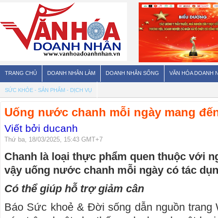
TRANG CHỦ
DOANH NHÂN LÀM
DOANH NHÂN SỐNG
VĂN HÓA DOANH 
SỨC KHỎE - SẢN PHẨM - DỊCH VỤ
Uống nước chanh mỗi ngày mang đến l
Viết bởi ducanh
Thứ ba, 18/03/2025, 15:43 GMT+7
Chanh là loại thực phẩm quen thuộc với n
vậy uống nước chanh mỗi ngày có tác dụn
Có thể giúp hỗ trợ giảm cân
Báo Sức khoẻ & Đời sống dẫn nguồn trang 