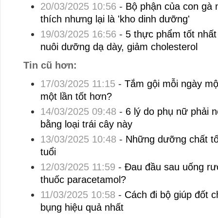
20/03/2025 10:56
-
Bộ phận của con gà 
thích nhưng lại là 'kho dinh dưỡng'
19/03/2025 16:56
-
5 thực phẩm tốt nhất
nuôi dưỡng dạ dày, giảm cholesterol
Tin cũ hơn:
17/03/2025 11:15
-
Tắm gội mỗi ngày một
một lần tốt hơn?
14/03/2025 09:48
-
6 lý do phụ nữ phải 
bằng loại trái cây này
13/03/2025 10:48
-
Những dưỡng chất tố
tuổi
12/03/2025 11:59
-
Đau đầu sau uống rư
thuốc paracetamol?
11/03/2025 10:58
-
Cách đi bộ giúp đốt 
bụng hiệu quả nhất