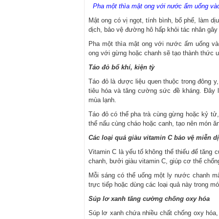
Pha một thìa mật ong với nước ấm uống vào
Mật ong có vị ngọt, tính bình, bổ phế, làm 
dịch, bảo vệ đường hô hấp khỏi tác nhân gây 
Pha một thìa mật ong với nước ấm uống và
ong với gừng hoặc chanh sẽ tạo thành thức u
Táo đỏ bổ khí, kiện tỳ
Táo đỏ là dược liệu quen thuộc trong đông y, 
tiêu hóa và tăng cường sức đề kháng. Đây l
mùa lạnh.
Táo đỏ có thể pha trà cùng gừng hoặc kỷ tử
thể nấu cùng cháo hoặc canh, tạo nên món ă
Các loại quả giàu vitamin C bảo vệ miễn d
Vitamin C là yếu tố không thể thiếu để tăn
chanh, bưởi giàu vitamin C, giúp cơ thể chốn
Mỗi sáng có thể uống một ly nước chanh mậ
trực tiếp hoặc dùng các loại quả này trong mó
Súp lơ xanh tăng cường chống oxy hóa
Súp lơ xanh chứa nhiều chất chống oxy hóa, 