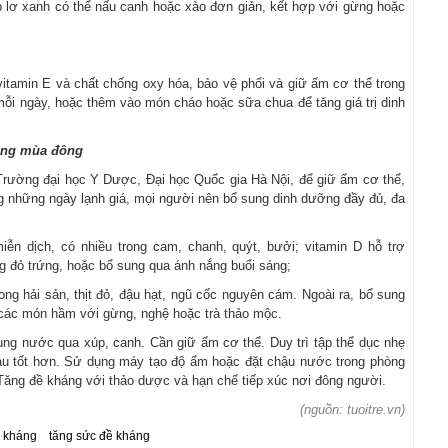
p lơ xanh có thể nấu canh hoặc xào đơn giản, kết hợp với gừng hoặc
vitamin E và chất chống oxy hóa, bảo vệ phổi và giữ ấm cơ thể trong
ạt mỗi ngày, hoặc thêm vào món cháo hoặc sữa chua để tăng giá trị dinh
rong mùa đông
Trường đại học Y Dược, Đại học Quốc gia Hà Nội, để giữ ấm cơ thể,
 những ngày lạnh giá, mọi người nên bổ sung dinh dưỡng đầy đủ, đa
ễn dịch, có nhiều trong cam, chanh, quýt, bưởi; vitamin D hỗ trợ
ng đỏ trứng, hoặc bổ sung qua ánh nắng buổi sáng;
rong hải sản, thịt đỏ, đậu hạt, ngũ cốc nguyên cám. Ngoài ra, bổ sung
các món hầm với gừng, nghệ hoặc trà thảo mộc.
g nước qua xúp, canh. Cần giữ ấm cơ thể. Duy trì tập thể dục nhẹ
u tốt hơn. Sử dụng máy tạo độ ẩm hoặc đặt chậu nước trong phòng
 Tăng đề kháng với thảo dược và hạn chế tiếp xúc nơi đông người.
(nguồn: tuoitre.vn)
 kháng
tăng sức đề kháng