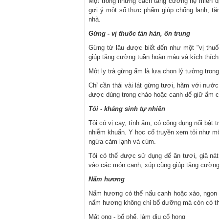
Một trong những cách tăng cường hệ miễn dị
gợi ý một số thực phẩm giúp chống lạnh, tă
nhà.
Gừng - vị thuốc tán hàn, ôn trung
Gừng từ lâu được biết đến như một "vị thuố
giúp tăng cường tuần hoàn máu và kích thích 
Một ly trà gừng ấm là lựa chọn lý tưởng tro
Chỉ cần thái vài lát gừng tươi, hãm với nướ
được dùng trong cháo hoặc canh để giữ ấm cơ
Tỏi - kháng sinh tự nhiên
Tỏi có vị cay, tính ấm, có công dụng nổi bật 
nhiễm khuẩn. Y học cổ truyền xem tỏi như mộ
ngừa cảm lạnh và cúm.
Tỏi có thể được sử dụng để ăn tươi, giã ná
vào các món canh, xúp cũng giúp tăng cường
Nấm hương
Nấm hương có thể nấu canh hoặc xào, ngon h
nấm hương không chỉ bổ dưỡng mà còn có thể 
Mật ong - bổ phế, làm dịu cổ họng