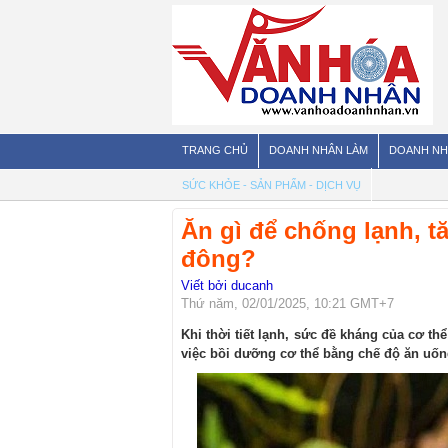
TRANG CHỦ
DOANH NHÂN LÀM
DOANH NH
SỨC KHỎE - SẢN PHẨM - DỊCH VỤ
Ăn gì để chống lạnh, 
đông?
Viết bởi ducanh
Thứ năm, 02/01/2025, 10:21 GMT+7
Khi thời tiết lạnh, sức đề kháng của cơ 
việc bồi dưỡng cơ thể bằng chế độ ăn uốn