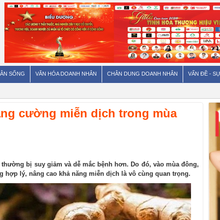
ÂN SỐNG
VĂN HÓA DOANH NHÂN
CHÂN DUNG DOANH NHÂN
VẤN ĐỀ - SỰ
tăng cường miễn dịch trong mùa
thể thường bị suy giảm và dễ mắc bệnh hơn. Do đó, vào mùa đông,
g hợp lý, nâng cao khả năng miễn dịch là vô cùng quan trọng.