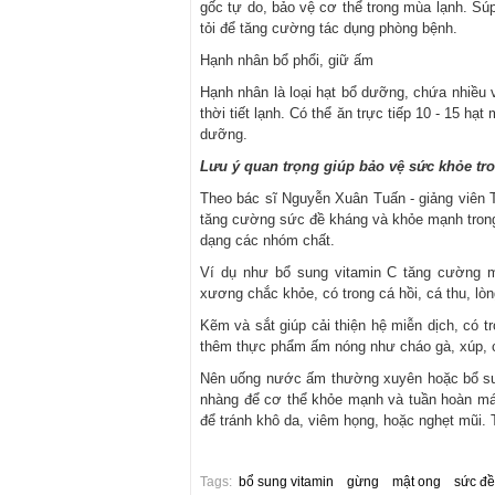
gốc tự do, bảo vệ cơ thể trong mùa lạnh. Sú
tỏi để tăng cường tác dụng phòng bệnh.
Hạnh nhân bổ phổi, giữ ấm
Hạnh nhân là loại hạt bổ dưỡng, chứa nhiều 
thời tiết lạnh. Có thể ăn trực tiếp 10 - 15 h
dưỡng.
Lưu ý quan trọng giúp bảo vệ sức khỏe t
Theo bác sĩ Nguyễn Xuân Tuấn - giảng viên 
tăng cường sức đề kháng và khỏe mạnh trong
dạng các nhóm chất.
Ví dụ như bổ sung vitamin C tăng cường mi
xương chắc khỏe, có trong cá hồi, cá thu, lò
Kẽm và sắt giúp cải thiện hệ miễn dịch, có t
thêm thực phẩm ấm nóng như cháo gà, xúp, 
Nên uống nước ấm thường xuyên hoặc bổ sun
nhàng để cơ thể khỏe mạnh và tuần hoàn má
để tránh khô da, viêm họng, hoặc nghẹt mũi.
Tags:
bổ sung vitamin
gừng
mật ong
sức đề