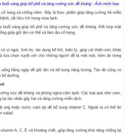
 buổi sáng giúp bổ phế và tăng cường sức đề kháng - Ảnh minh họa
dịu cổ họng và chống viêm. Đây là thực phẩm giúp tăng cường hệ miễn
bệnh, rất hữu ích trong mùa lạnh.
o buổi sáng giúp bổ phế và tăng cường sức đề kháng. Kết hợp mật
ống giúp giữ ấm cơ thể và làm dịu cổ họng.
có vị ngọt, tính ôn, tác dụng bổ khí, kiện tỳ, giúp cải thiện sức khỏe
à lựa chọn tuyệt vời cho những người dễ bị mệt mỏi, kém ăn trong
, uống hằng ngày để giữ ấm và bổ sung năng lượng. Táo đỏ cũng có
n bổ dưỡng.
ịch
g cường sức đề kháng và phòng ngừa cảm lạnh. Các loại quả như cam,
g lại tác nhân gây hại và tăng cường miễn dịch.
t ong hoặc nước cam ép để bổ sung vitamin C. Ngoài ra có thể ăn
n salad.
vitamin A, C, E và khoáng chất, giúp tăng cường khả năng chống lại