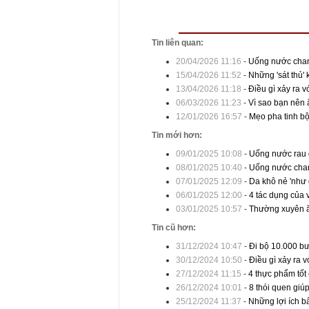
Tin liên quan:
20/04/2026 11:16
-
Uống nước chanh
15/04/2026 11:52
-
Những 'sát thủ' 
13/04/2026 11:18
-
Điều gì xảy ra v
06/03/2026 11:23
-
Vì sao bạn nên 
12/01/2026 16:57
-
Mẹo pha tinh bộ
Tin mới hơn:
09/01/2025 10:08
-
Uống nước rau d
08/01/2025 10:40
-
Uống nước chan
07/01/2025 12:09
-
Da khô nẻ 'như 
06/01/2025 12:00
-
4 tác dụng của
03/01/2025 10:57
-
Thường xuyên ă
Tin cũ hơn:
31/12/2024 10:47
-
Đi bộ 10.000 b
30/12/2024 10:50
-
Điều gì xảy ra 
27/12/2024 11:15
-
4 thực phẩm tốt
26/12/2024 10:01
-
8 thói quen giú
25/12/2024 11:37
-
Những lợi ích b