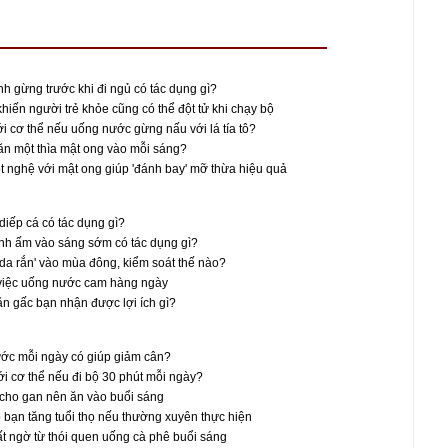
 gừng trước khi đi ngủ có tác dụng gì?
khiến người trẻ khỏe cũng có thể đột tử khi chạy bộ
ới cơ thể nếu uống nước gừng nấu với lá tía tô?
ăn một thìa mật ong vào mỗi sáng?
t nghệ với mật ong giúp 'đánh bay' mỡ thừa hiệu quả
iếp cá có tác dụng gì?
h ấm vào sáng sớm có tác dụng gì?
da rắn' vào mùa đông, kiểm soát thế nào?
 việc uống nước cam hàng ngày
n gấc bạn nhận được lợi ích gì?
ước mỗi ngày có giúp giảm cân?
với cơ thể nếu đi bộ 30 phút mỗi ngày?
 cho gan nên ăn vào buổi sáng
p bạn tăng tuổi thọ nếu thường xuyên thực hiện
ất ngờ từ thói quen uống cà phê buổi sáng