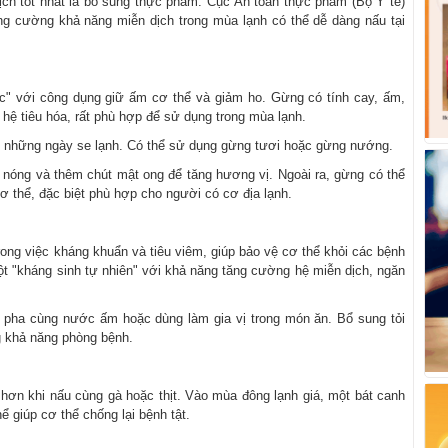
ch tốt nhất là bổ sung thực phẩm. Cục An toàn thực phẩm (Bộ Y tế)
ng cường khả năng miễn dịch trong mùa lạnh có thể dễ dàng nấu tại
c" với công dụng giữ ấm cơ thể và giảm ho. Gừng có tính cay, ấm,
hệ tiêu hóa, rất phù hợp để sử dụng trong mùa lạnh.
ng những ngày se lạnh. Có thể sử dụng gừng tươi hoặc gừng nướng.
c nóng và thêm chút mật ong để tăng hương vị. Ngoài ra, gừng có thể
 thể, đặc biệt phù hợp cho người có cơ địa lạnh.
trong việc kháng khuẩn và tiêu viêm, giúp bảo vệ cơ thể khỏi các bệnh
t "kháng sinh tự nhiên" với khả năng tăng cường hệ miễn dịch, ngăn
t pha cùng nước ấm hoặc dùng làm gia vị trong món ăn. Bổ sung tỏi
 khả năng phòng bệnh.
ơn khi nấu cùng gà hoặc thịt. Vào mùa đông lạnh giá, một bát canh
giúp cơ thể chống lại bệnh tật.