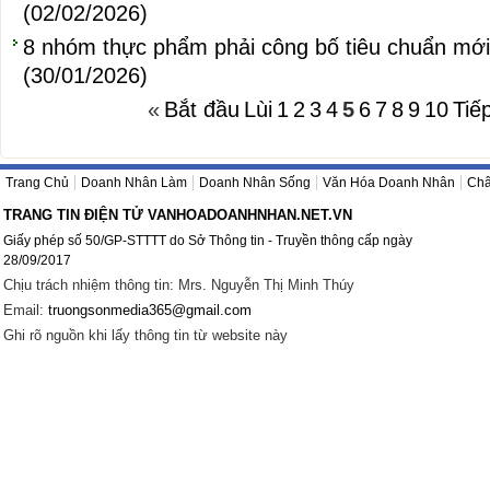
(02/02/2026)
8 nhóm thực phẩm phải công bố tiêu chuẩn mới 
(30/01/2026)
«
Bắt đầu
Lùi
1
2
3
4
5
6
7
8
9
10
Tiế
Trang Chủ
Doanh Nhân Làm
Doanh Nhân Sống
Văn Hóa Doanh Nhân
Châ
TRANG TIN ĐIỆN TỬ VANHOADOANHNHAN.NET.VN
Giấy phép số 50/GP-STTTT do Sở Thông tin - Truyền thông cấp ngày
28/09/2017
Chịu trách nhiệm thông tin: Mrs. Nguyễn Thị Minh Thúy
Email:
truongsonmedia365@gmail.com
Ghi rõ nguồn khi lấy thông tin từ website này