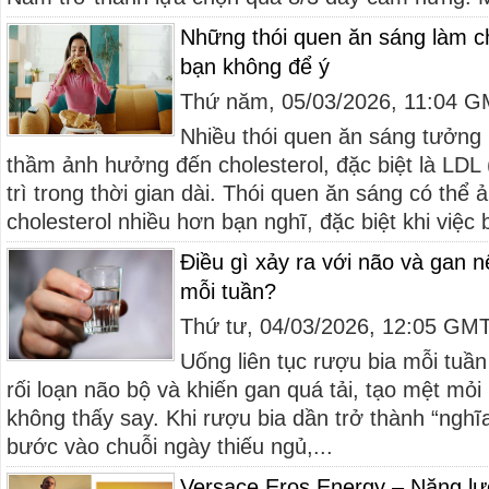
Những thói quen ăn sáng làm c
bạn không để ý
Thứ năm, 05/03/2026, 11:04 
Nhiều thói quen ăn sáng tưởng 
thầm ảnh hưởng đến cholesterol, đặc biệt là LDL 
trì trong thời gian dài. Thói quen ăn sáng có th
cholesterol nhiều hơn bạn nghĩ, đặc biệt khi việc b
Điều gì xảy ra với não và gan 
mỗi tuần?
Thứ tư, 04/03/2026, 12:05 GM
Uống liên tục rượu bia mỗi tuần
rối loạn não bộ và khiến gan quá tải, tạo mệt mỏ
không thấy say. Khi rượu bia dần trở thành “nghĩa
bước vào chuỗi ngày thiếu ngủ,...
Versace Eros Energy – Năng lư