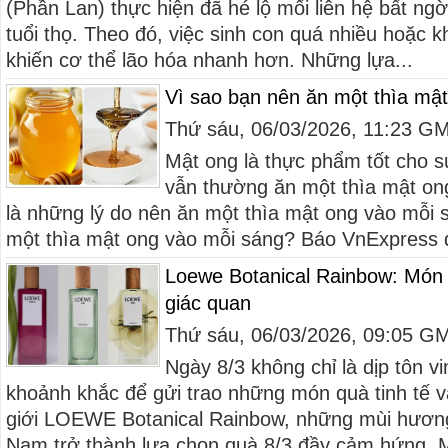
(Phần Lan) thực hiện đã hé lộ mối liên hệ bất ng
tuổi thọ. Theo đó, việc sinh con quá nhiều hoặc 
khiến cơ thể lão hóa nhanh hơn. Những lựa...
Vì sao bạn nên ăn một thìa mậ
Thứ sáu, 06/03/2026, 11:23 G
Mật ong là thực phẩm tốt cho s
vẫn thường ăn một thìa mật on
là những lý do nên ăn một thìa mật ong vào mỗi 
một thìa mật ong vào mỗi sáng? Báo VnExpress dẫ
Loewe Botanical Rainbow: Món 
giác quan
Thứ sáu, 06/03/2026, 09:05 G
Ngày 8/3 không chỉ là dịp tôn v
khoảnh khắc để gửi trao những món quà tinh tế v
giới LOEWE Botanical Rainbow, những mùi hương n
Nam trở thành lựa chọn quà 8/3 đầy cảm hứng. M