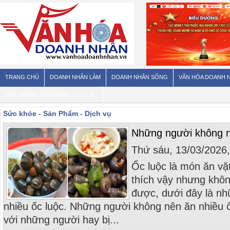
TRANG CHỦ
DOANH NHÂN LÀM
DOANH NHÂN SỐNG
VĂN HÓA DOANH 
SỨC KHỎE - SẢN PHẨM - DỊCH VỤ
Sức khỏe - Sản Phẩm - Dịch vụ
Những người không n
Thứ sáu, 13/03/2026
Ốc luộc là món ăn vặ
thích vậy nhưng khôn
được, dưới đây là n
nhiều ốc luộc. Những người không nên ăn nhiều ố
với những người hay bị...