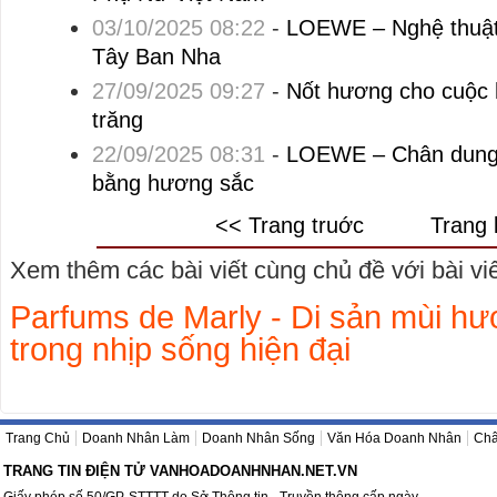
03/10/2025 08:22
-
LOEWE – Nghệ thuật 
Tây Ban Nha
27/09/2025 09:27
-
Nốt hương cho cuộc
trăng
22/09/2025 08:31
-
LOEWE – Chân dung 
bằng hương sắc
<< Trang truớc
Trang 
Xem thêm các bài viết cùng chủ đề với bài viết
Parfums de Marly - Di sản mùi hư
trong nhịp sống hiện đại
Trang Chủ
Doanh Nhân Làm
Doanh Nhân Sống
Văn Hóa Doanh Nhân
Châ
TRANG TIN ĐIỆN TỬ VANHOADOANHNHAN.NET.VN
Giấy phép số 50/GP-STTTT do Sở Thông tin - Truyền thông cấp ngày