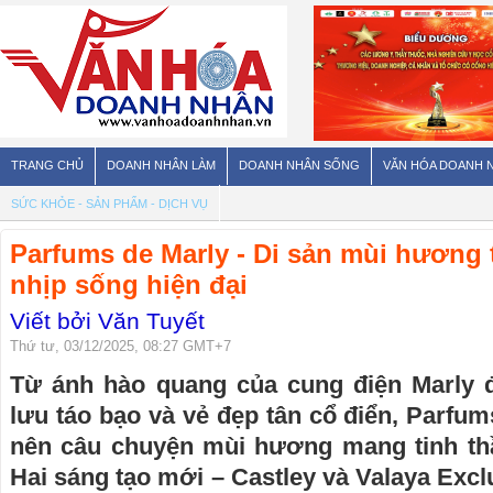
TRANG CHỦ
DOANH NHÂN LÀM
DOANH NHÂN SỐNG
VĂN HÓA DOANH 
SỨC KHỎE - SẢN PHẨM - DỊCH VỤ
Parfums de Marly - Di sản mùi hương 
nhịp sống hiện đại
Viết bởi Văn Tuyết
Thứ tư, 03/12/2025, 08:27 GMT+7
Từ ánh hào quang của cung điện Marly 
lưu táo bạo và vẻ đẹp tân cổ điển, Parfums
nên câu chuyện mùi hương mang tinh th
Hai sáng tạo mới – Castley và Valaya Exclus