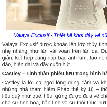
Valaya Exclusif - Thiết kế khơi dậy vẻ nữ
Valaya Exclusif được khoác lên lớp thủy tin
nhẹ nhàng như làn vải voan trên làn da. Đ
giản, kết hợp cùng nắp bạc ánh kim, tạo nên
đáo, hiện đại và đầy cuốn hút.
Castley – Tinh thần phiêu lưu trong hình hà
Castley là lời ca ngợi lòng dũng cảm và k
những nhà thám hiểm Pháp thế kỷ 18 – th
liệu quý như quế, tiêu, gừng được đưa về ch
cho sự tinh hoa, bản lĩnh và sự thôi thúc bứ