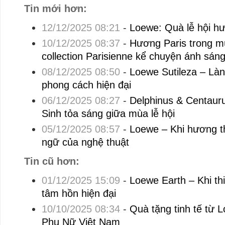
Tin mới hơn:
12/12/2025 08:21
-
Loewe: Quà lễ hội h
10/12/2025 08:37
-
Hương Paris trong mù
collection Parisienne kể chuyện ánh sán
08/12/2025 08:50
-
Loewe Sutileza – Làn
phong cách hiện đại
06/12/2025 08:27
-
Delphinus & Centaur
Sinh tỏa sáng giữa mùa lễ hội
05/12/2025 08:57
-
Loewe – Khi hương t
ngữ của nghệ thuật
Tin cũ hơn:
01/12/2025 15:09
-
Loewe Earth – Khi th
tâm hồn hiện đại
10/10/2025 08:34
-
Quà tặng tinh tế từ
Phụ Nữ Việt Nam