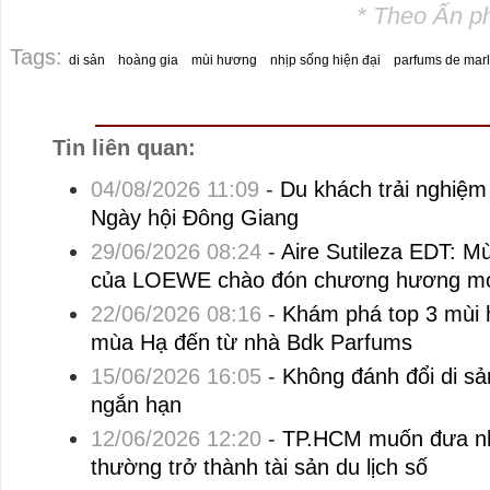
* Theo Ấn p
Tags:
di sản
hoàng gia
mùi hương
nhịp sống hiện đại
parfums de mar
Tin liên quan:
04/08/2026 11:09
-
Du khách trải nghiệm
Ngày hội Đông Giang
29/06/2026 08:24
-
Aire Sutileza EDT: M
của LOEWE chào đón chương hương m
22/06/2026 08:16
-
Khám phá top 3 mùi 
mùa Hạ đến từ nhà Bdk Parfums
15/06/2026 16:05
-
Không đánh đổi di sả
ngắn hạn
12/06/2026 12:20
-
TP.HCM muốn đưa nh
thường trở thành tài sản du lịch số