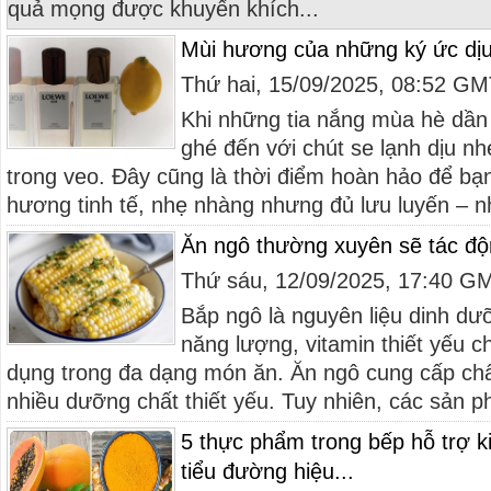
quả mọng được khuyến khích...
Mùi hương của những ký ức d
Thứ hai, 15/09/2025, 08:52 G
Khi những tia nắng mùa hè dần l
ghé đến với chút se lạnh dịu n
trong veo. Đây cũng là thời điểm hoàn hảo để b
hương tinh tế, nhẹ nhàng nhưng đủ lưu luyến – n
Ăn ngô thường xuyên sẽ tác độ
Thứ sáu, 12/09/2025, 17:40 G
Bắp ngô là nguyên liệu dinh dư
năng lượng, vitamin thiết yếu 
dụng trong đa dạng món ăn. Ăn ngô cung cấp chấ
nhiều dưỡng chất thiết yếu. Tuy nhiên, các sản p
5 thực phẩm trong bếp hỗ trợ 
tiểu đường hiệu...