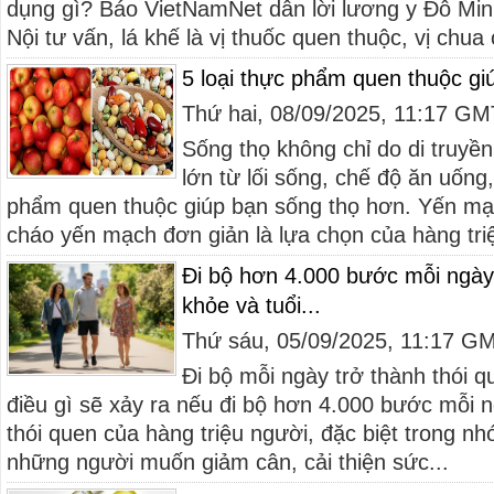
dụng gì? Báo VietNamNet dẫn lời lương y Đỗ Min
Nội tư vấn, lá khế là vị thuốc quen thuộc, vị chua c
5 loại thực phẩm quen thuộc gi
Thứ hai, 08/09/2025, 11:17 G
Sống thọ không chỉ do di truyề
lớn từ lối sống, chế độ ăn uống,
phẩm quen thuộc giúp bạn sống thọ hơn. Yến m
cháo yến mạch đơn giản là lựa chọn của hàng triệ
Đi bộ hơn 4.000 bước mỗi ngày,
khỏe và tuổi...
Thứ sáu, 05/09/2025, 11:17 G
Đi bộ mỗi ngày trở thành thói q
điều gì sẽ xảy ra nếu đi bộ hơn 4.000 bước mỗi n
thói quen của hàng triệu người, đặc biệt trong n
những người muốn giảm cân, cải thiện sức...