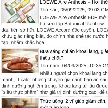
LOEWE Aire Anthesis – Hơi thở t
Thứ sáu, 05/09/2025, 09:03 G
LOEWE Aire Anthesis EDP mở 
bộ sưu tập Botanical Rainbow –
đầu tiên sở hữu LOEWE Accord độc quyền. LOE
khứu giác riêng biệt, do chính nhà chế tác nước 
tạo, nhằm khắc họa...
Bữa sáng chỉ ăn khoai lang, gi
thiếu chất?
Thứ năm, 04/09/2025, 10:35 
Nhiều người chọn khoai lang cho
mạnh, ít calo, nhưng chuyên gia cảnh báo ăn sai 
dinh dưỡng nghiêm trọng. Khoai lang từ lâu đượ
"siêu thực phẩm" nhờ giá trị dinh dưỡng cao, dễ t
Thức uống '2 vị' giúp giảm cân,
một tuần kiên...