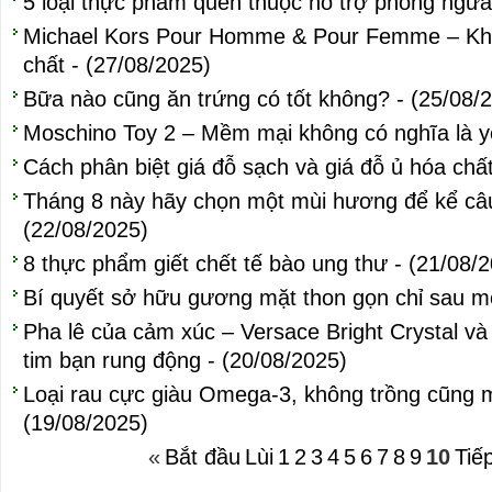
5 loại thực phẩm quen thuộc hỗ trợ phòng ngừa
Michael Kors Pour Homme & Pour Femme – Khi 
chất - (27/08/2025)
Bữa nào cũng ăn trứng có tốt không? - (25/08/
Moschino Toy 2 – Mềm mại không có nghĩa là yế
Cách phân biệt giá đỗ sạch và giá đỗ ủ hóa chấ
Tháng 8 này hãy chọn một mùi hương để kể câu
(22/08/2025)
8 thực phẩm giết chết tế bào ung thư - (21/08/
Bí quyết sở hữu gương mặt thon gọn chỉ sau mộ
Pha lê của cảm xúc – Versace Bright Crystal v
tim bạn rung động - (20/08/2025)
Loại rau cực giàu Omega-3, không trồng cũng 
(19/08/2025)
«
Bắt đầu
Lùi
1
2
3
4
5
6
7
8
9
10
Tiế