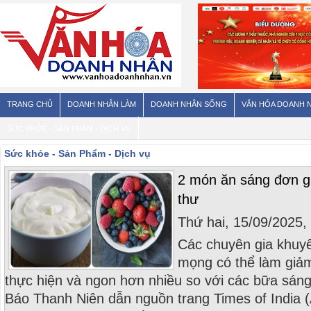
TRANG CHỦ
DOANH NHÂN LÀM
DOANH NHÂN SỐNG
VĂN HÓA DOANH 
SỨC KHỎE - SẢN PHẨM - DỊCH VỤ
Sức khỏe - Sản Phẩm - Dịch vụ
2 món ăn sáng đơn gi
thư
Thứ hai, 15/09/2025
Các chuyên gia khuy
mọng có thể làm giả
thực hiện và ngon hơn nhiều so với các bữa sá
Báo Thanh Niên dẫn nguồn trang Times of India (Ấ