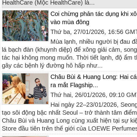
HealthCare (Mộc HealthCare) là...
Coi chừng phản tác dụng khi xô
vào mùa đông
Thứ ba, 27/01/2026, 16:56 GM
Mùa lạnh, nhiều người bị đau đ
lá bạch đàn (khuynh diệp) để xông giải cảm, song
tác hại không mong muốn. Thời tiết lạnh, độ ẩm 
gây các bệnh lý đường hô hấp như...
Châu Bùi & Huang Long: Hai cá t
ra mắt Flagship...
Thứ hai, 26/01/2026, 09:10 G
Hai ngày 22–23/01/2026, Seon
tạo sôi động bậc nhất Seoul – trở thành tâm điểm
Châu Bùi và Huang Long cùng xuất hiện tại sự ki
Store đầu tiên trên thế giới của LOEWE Perfumes