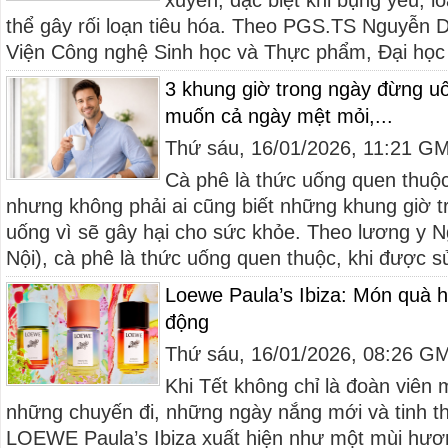
xuyên, đặc biệt khi bụng yếu, l
thể gây rối loạn tiêu hóa. Theo PGS.TS Nguyễn 
Viện Công nghệ Sinh học và Thực phẩm, Đại học 
3 khung giờ trong ngày đừng u
muốn cả ngày mệt mỏi,...
Thứ sáu, 16/01/2026, 11:21 G
Cà phê là thức uống quen thuộc
nhưng không phải ai cũng biết những khung giờ 
uống vì sẽ gây hại cho sức khỏe. Theo lương y 
Nội), cà phê là thức uống quen thuộc, khi được sử
Loewe Paula’s Ibiza: Món quà 
động
Thứ sáu, 16/01/2026, 08:26 G
Khi Tết không chỉ là đoàn viên 
những chuyến đi, những ngày nắng mới và tinh t
LOEWE Paula’s Ibiza xuất hiện như một mùi hư