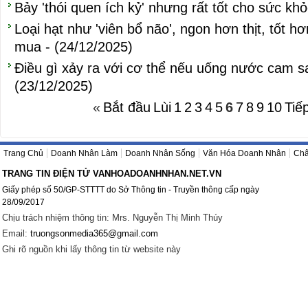
Bảy 'thói quen ích kỷ' nhưng rất tốt cho sức kh
Loại hạt như 'viên bổ não', ngon hơn thịt, tốt h
mua - (24/12/2025)
Điều gì xảy ra với cơ thể nếu uống nước cam sa
(23/12/2025)
«
Bắt đầu
Lùi
1
2
3
4
5
6
7
8
9
10
Tiế
Trang Chủ
Doanh Nhân Làm
Doanh Nhân Sống
Văn Hóa Doanh Nhân
Châ
TRANG TIN ĐIỆN TỬ VANHOADOANHNHAN.NET.VN
Giấy phép số 50/GP-STTTT do Sở Thông tin - Truyền thông cấp ngày
28/09/2017
Chịu trách nhiệm thông tin: Mrs. Nguyễn Thị Minh Thúy
Email:
truongsonmedia365@gmail.com
Ghi rõ nguồn khi lấy thông tin từ website này