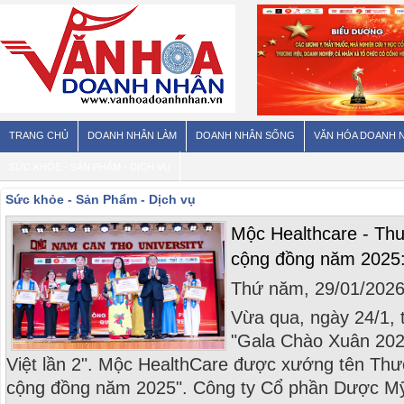
TRANG CHỦ
DOANH NHÂN LÀM
DOANH NHÂN SỐNG
VĂN HÓA DOANH 
SỨC KHỎE - SẢN PHẨM - DỊCH VỤ
Sức khỏe - Sản Phẩm - Dịch vụ
Mộc Healthcare - Thư
cộng đồng năm 2025: '
Thứ năm, 29/01/202
Vừa qua, ngày 24/1, 
"Gala Chào Xuân 202
Việt lần 2". Mộc HealthCare được xướng tên Thư
cộng đồng năm 2025". Công ty Cổ phần Dược M