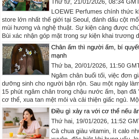
Thứ tư, 21/01/2026, 08:34 GM
LOEWE Perfumes chính thức kh
store lớn nhất thế giới tại Seoul, đánh dấu cột m
mùi hương và nghệ thuật. Sự kiện càng được chú 
Bùi xác nhận góp mặt trong sự kiện khai trương di
Chân ấm thì người ấm, bí quyế
mạnh
Thứ ba, 20/01/2026, 11:50 GM
Ngâm chân buổi tối, việc đơn gi
dưỡng sinh cho người bận rộn. Sau một ngày làm 
15 phút ngâm chân trong chậu nước ấm, bạn đã '
cơ thể, xua tan mệt mỏi và cải thiện giấc ngủ. Một
Điều gì xảy ra với cơ thể nếu 
Thứ hai, 19/01/2026, 11:52 G
Cà chua giàu vitamin, ít calo 