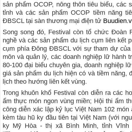
sản phẩm OCOP, nông thôn tiêu biểu, các 
tỉnh và các sản phẩm OCOP tiềm năng tiêu
ĐBSCL tại sàn thương mại điện tử
Buudien.
Song song đó, Festival còn tổ chức Đoàn F
nghề và các sản phẩm du lịch cụm liên kết phá
cụm phía Đông ĐBSCL với sự tham dự của 
môn và quản lý, các doanh nghiệp lữ hành tr
80-100 đại biểu chuyên gia, doanh nghiệp lữ
giá sản phẩm du lịch hiện có và tiềm năng, 
lịch theo hướng liên kết vùng.
Trong khuôn khổ Festival còn diễn ra các h
ẩm thực món ngon vùng miền; Hội thi ẩm th
công diễn xác lập kỷ lục Việt Nam 102 món 
kèm tàu hũ ky đầu tiên tại Việt Nam (với ngu
ky Mỹ Hòa - thị xã Bình Minh, tỉnh Vĩnh L