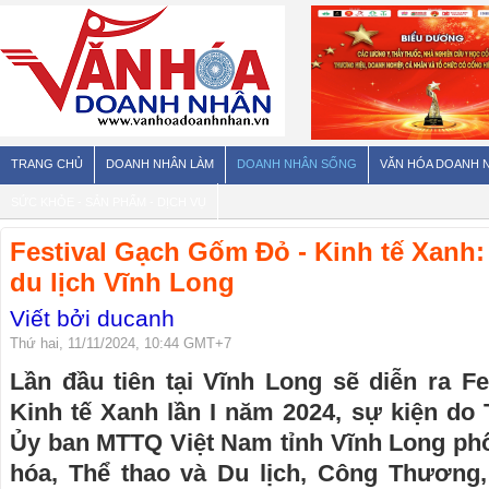
TRANG CHỦ
DOANH NHÂN LÀM
DOANH NHÂN SỐNG
VĂN HÓA DOANH 
SỨC KHỎE - SẢN PHẨM - DỊCH VỤ
Festival Gạch Gốm Đỏ - Kinh tế Xanh:
du lịch Vĩnh Long
Viết bởi ducanh
Thứ hai, 11/11/2024, 10:44 GMT+7
Lần đầu tiên tại Vĩnh Long sẽ diễn ra F
Kinh tế Xanh lần I năm 2024, sự kiện d
Ủy ban MTTQ Việt Nam tỉnh Vĩnh Long phố
hóa, Thể thao và Du lịch, Công Thương