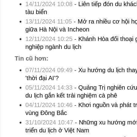
14/11/2024 10:08
-
Liên tiếp đón du khá
tàu biển
13/11/2024 11:05
-
Mở ra nhiều cơ hội h
giữa Hà Nội và Incheon
12/11/2024 10:25
-
Khánh Hòa đối thoại
nghiệp ngành du lịch
Tin cũ hơn:
07/11/2024 09:49
-
Xu hướng du lịch thay
'thời đại AI'?
05/11/2024 14:33
-
Quảng Trị nghiên cứu
du lịch gắn kết trải nghiệm cà phê
04/11/2024 10:46
-
Khơi nguồn và phát tr
vùng Đông Bắc
31/10/2024 10:47
-
Những xu hướng mới 
triển du lịch ở Việt Nam