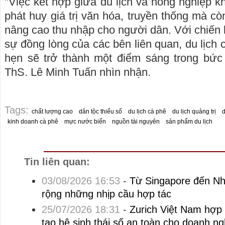
"Việc kết hợp giữa du lịch và nông nghiệp k
phát huy giá trị văn hóa, truyền thống mà còn
nâng cao thu nhập cho người dân. Với chiến l
sự đồng lòng của các bên liên quan, du lịch 
hẹn sẽ trở thành một điểm sáng trong bức t
ThS. Lê Minh Tuấn nhìn nhận.
Tags:
chất lượng cao
dân tộc thiểu số
du lịch cà phê
du lịch quảng trị
d
kinh doanh cà phê
mực nước biển
nguồn tài nguyên
sản phẩm du lịch
Tin liên quan:
03/08/2026 16:53
-
Từ Singapore đến Nh
rộng những nhịp cầu hợp tác
25/07/2026 18:31
-
Zurich Việt Nam hợp
tạo hệ sinh thái số an toàn cho doanh ng