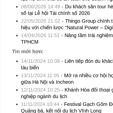
08/06/2026 14:49
-
Du khách săn tour hè,
số tại Lễ hội Tài chính số 2026
22/05/2026 21:02
-
Thingo Group chính t
hiệu với chiến lược “Natural Power – Digi
14/04/2026 11:51
-
Nâng tầm trải nghiệm
TPHCM
Tin mới hơn:
14/11/2024 10:08
-
Liên tiếp đón du khá
tàu biển
13/11/2024 11:05
-
Mở ra nhiều cơ hội h
giữa Hà Nội và Incheon
12/11/2024 10:25
-
Khánh Hòa đối thoại
nghiệp ngành du lịch
11/11/2024 10:44
-
Festival Gạch Gốm Đỏ 
Quảng bá, kết nối du lịch Vĩnh Long