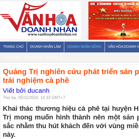
TRANG CHỦ
DOANH NHÂN LÀM
DOANH NHÂN SỐNG
VĂN HÓA DOANH 
SỨC KHỎE - SẢN PHẨM - DỊCH VỤ
Quảng Trị nghiên cứu phát triển sản 
trải nghiệm cà phê
Viết bởi ducanh
Thứ ba, 05/11/2024, 14:33 GMT+7
Khai thác thương hiệu cà phê tại huyện 
Trị mong muốn hình thành nên một sản 
sắc nhằm thu hút khách đến với vùng miền
này.