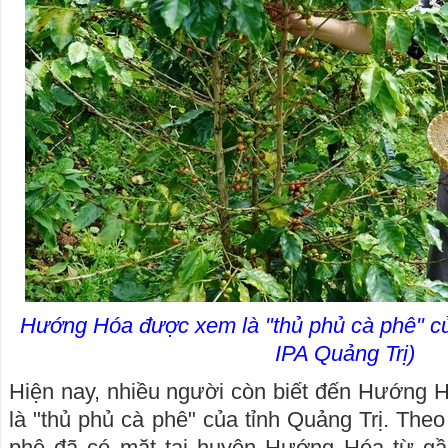
Hướng Hóa được xem là "thủ phủ cà phê" của
IPA Quảng Trị)
Hiện nay, nhiều người còn biết đến Hướng 
là "thủ phủ cà phê" của tỉnh Quảng Trị. Theo 
phê đã có mặt tại huyện Hướng Hóa từ gầ