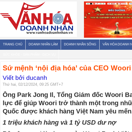
TRANG CHỦ
DOANH NHÂN LÀM
DOANH NHÂN SỐNG
VĂN HÓA DOANH 
SỨC KHỎE - SẢN PHẨM - DỊCH VỤ
Sứ mệnh ‘nội địa hóa’ của CEO Woori
Viết bởi ducanh
Thứ hai, 02/12/2024, 09:25 GMT+7
Ông Park Jong Il, Tổng Giám đốc Woori B
lực để giúp Woori trở thành một trong n
Quốc được khách hàng Việt Nam yêu mến
1 triệu khách hàng và 1 tỷ USD dư nợ