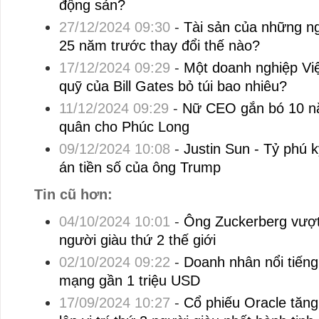
động sản?
27/12/2024 09:30
-
Tài sản của những ng
25 năm trước thay đổi thế nào?
17/12/2024 09:29
-
Một doanh nghiệp Việ
quỹ của Bill Gates bỏ túi bao nhiêu?
11/12/2024 09:29
-
Nữ CEO gắn bó 10 nă
quân cho Phúc Long
09/12/2024 10:08
-
Justin Sun - Tỷ phú k
án tiền số của ông Trump
Tin cũ hơn:
04/10/2024 10:01
-
Ông Zuckerberg vượt
người giàu thứ 2 thế giới
02/10/2024 09:22
-
Doanh nhân nổi tiếng
mạng gần 1 triệu USD
17/09/2024 10:27
-
Cổ phiếu Oracle tăng 